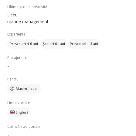
Ultima școală absolvită
I am confident that my love for children and animals, as well
Liceu
as the ability to cook deliciously and quickly find a common
marine management
language, will help me to successfully cope with any tasks
related to care and care.
Experiență
Preșcolari 4-6 ani
Școlari 6+ ani
Preșcolari 1-3 ani
Pot ajuta cu
-
Pentru
Maxim 1 copil
Limbi vorbite
Engleză
Calificări adiționale
-