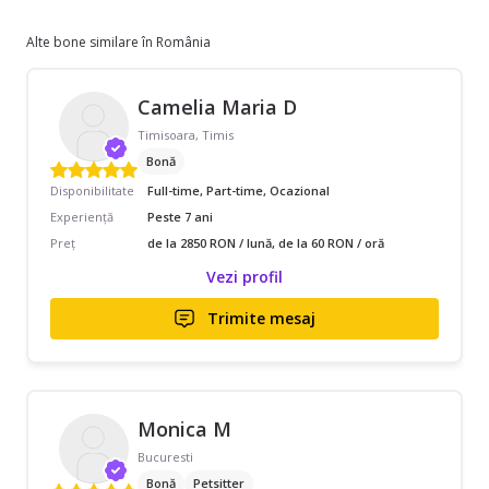
Alte bone similare în România
Camelia Maria D
Timisoara, Timis
Bonă
Disponibilitate
Full-time, Part-time, Ocazional
Experiență
Peste 7 ani
Preț
de la 2850 RON / lună, de la 60 RON / oră
Vezi profil
Trimite mesaj
Monica M
Bucuresti
Bonă
Petsitter