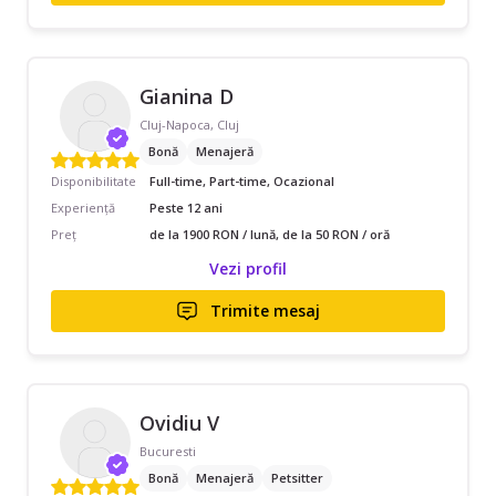
Gianina D
Cluj-Napoca, Cluj
Bonă
Menajeră
Disponibilitate
Full-time, Part-time, Ocazional
Experiență
Peste 12 ani
Preț
de la 1900 RON / lună, de la 50 RON / oră
Vezi profil
Trimite mesaj
Ovidiu V
Bucuresti
Bonă
Menajeră
Petsitter