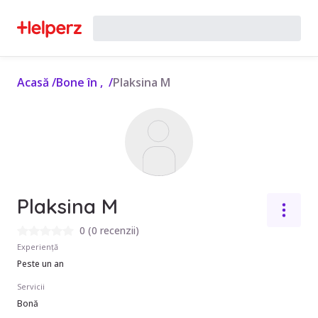
Acasă
/
Bone în ,
/
Plaksina M
Plaksina M
0
(
0 recenzii
)
Experiență
Peste un an
Servicii
Bonă