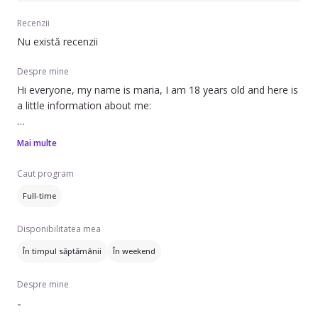
Recenzii
Nu există recenzii
Despre mine
Hi everyone, my name is maria, I am 18 years old and here is
a little information about me:
I am very fond of children and pets. I have recently arrived
Mai multe
from Ukraine and I am adapting to a new place. I am 18 years
old, I am very friendly and sociable. I am confident in English
Caut program
and easily find a common language with people.
Full-time
Skills:
Disponibilitatea mea
Delicious cooking
În timpul săptămânii
În weekend
Quickly find a common language with children and adults
Ability to take care of pets
Despre mine
Purposefulness and persistence in achieving goals
-
Additional Information: