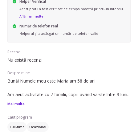
Helper Verificat
Acest profil a fost verificat de echipa noastră printr-un interviu.
Află mai multe
Număr de telefon real
Helperul și-a adăugat un număr de telefon valid
Recenzii
Nu există recenzii
Despre mine
Bună! Numele meu este Maria am 58 de ani .
Am avut activitate cu 7 familii, copiii având vârste între 3 luni
și 6 ani, Numărul copiilor de care am avut grije in total a fost
Mai multe
7.Un copil cu alergii multiple.Sunt o persoana empatica
,punctuala ,atentă la detalii ,nevoile copilului si cerințele
Caut program
părintilor.
Full-time
Ocazional
Multumesc!