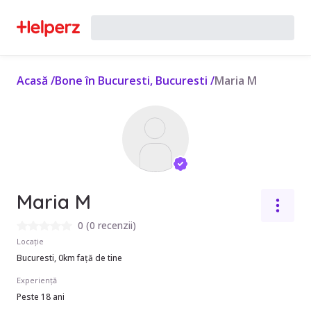
Acasă
/
Bone în Bucuresti, Bucuresti
/
Maria M
Maria M
0
(
0 recenzii
)
Locație
Bucuresti, 0km față de tine
Experiență
Peste 18 ani