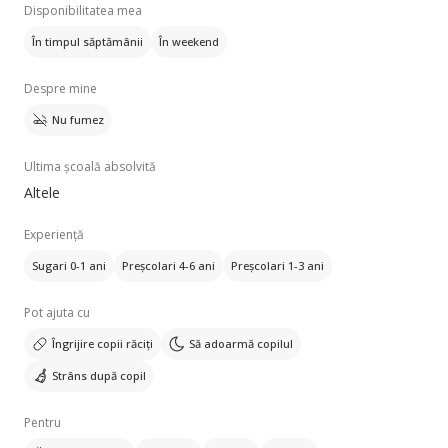
Disponibilitatea mea
În timpul săptămânii
În weekend
Despre mine
Nu fumez
Ultima școală absolvită
Altele
Experiență
Sugari 0-1 ani
Preșcolari 4-6 ani
Preșcolari 1-3 ani
Pot ajuta cu
Îngrijire copii răciți
Să adoarmă copilul
Strâns după copil
Pentru