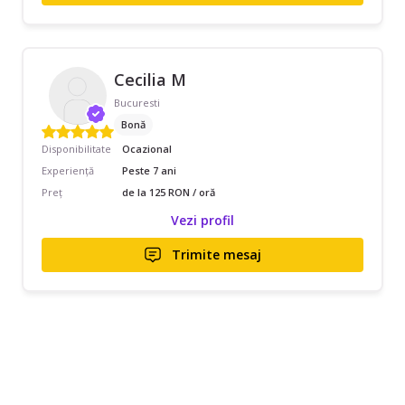
Cecilia M
Bucuresti
Bonă
Disponibilitate
Ocazional
Experiență
Peste 7 ani
Preț
de la 125 RON / oră
Vezi profil
Trimite mesaj