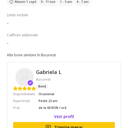
Maxim 1 copil
0 - 11 luni
1 - 3 ani
4 - 7 ani
Limbi vorbite
-
Calificări adiționale
-
Alte bone similare în Bucuresti
Gabriela L
Bucuresti
Bonă
Disponibilitate
Ocazional
Experiență
Peste 22 ani
Preț
de la 60 RON / oră
Vezi profil
Trimite mesaj