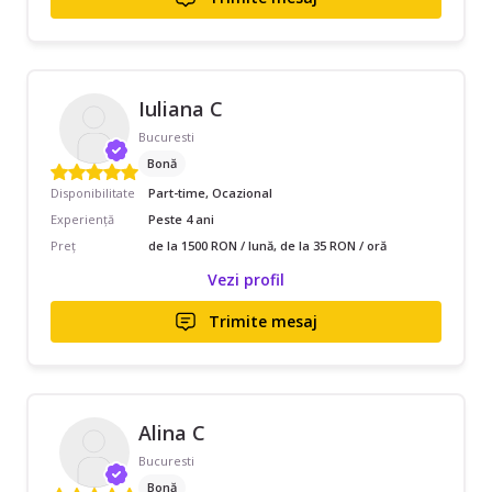
Iuliana C
Bucuresti
Bonă
Disponibilitate
Part-time, Ocazional
Experiență
Peste 4 ani
Preț
de la 1500 RON / lună, de la 35 RON / oră
Vezi profil
Trimite mesaj
Alina C
Bucuresti
Bonă