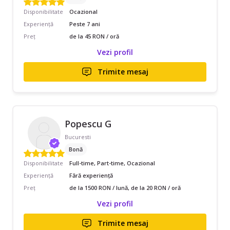
Disponibilitate
Ocazional
Experiență
Peste 7 ani
Preț
de la 45 RON / oră
Vezi profil
Trimite mesaj
Popescu G
Bucuresti
Bonă
Disponibilitate
Full-time, Part-time, Ocazional
Experiență
Fără experiență
Preț
de la 1500 RON / lună, de la 20 RON / oră
Vezi profil
Trimite mesaj