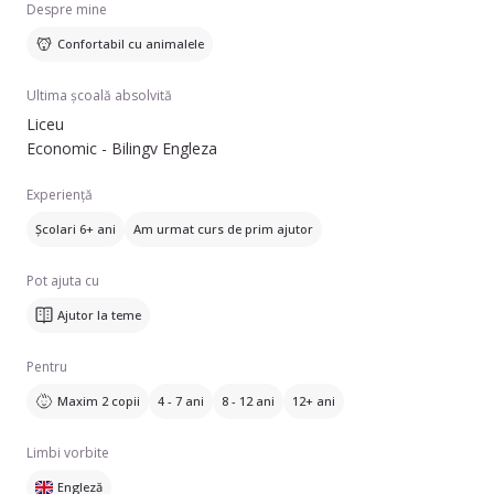
Despre mine
Confortabil cu animalele
Ultima școală absolvită
Liceu
Economic - Bilingv Engleza
Experiență
Școlari 6+ ani
Am urmat curs de prim ajutor
Pot ajuta cu
Ajutor la teme
Pentru
Maxim 2 copii
4 - 7 ani
8 - 12 ani
12+ ani
Limbi vorbite
Engleză