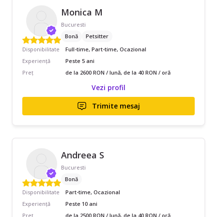
Monica M
Bucuresti
Bonă
Petsitter
Disponibilitate
Full-time, Part-time, Ocazional
Experiență
Peste 5 ani
Preț
de la 2600 RON / lună, de la 40 RON / oră
Vezi profil
Trimite mesaj
Andreea S
Bucuresti
Bonă
Disponibilitate
Part-time, Ocazional
Experiență
Peste 10 ani
Preț
de la 2500 RON / lună, de la 40 RON / oră