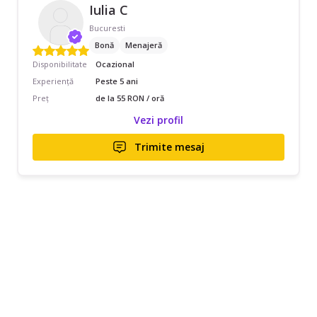
Iulia C
Bucuresti
Bonă
Menajeră
Disponibilitate
Ocazional
Experiență
Peste 5 ani
Preț
de la 55 RON / oră
Vezi profil
Trimite mesaj