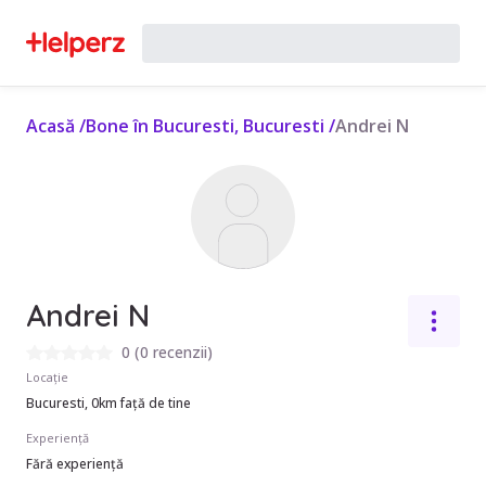
Acasă
/
Bone în Bucuresti, Bucuresti
/
Andrei N
Andrei N
0
(
0 recenzii
)
Locație
Bucuresti, 0km față de tine
Experiență
Fără experiență