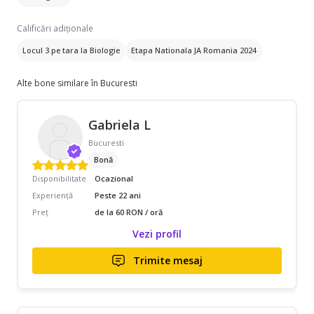
Calificări adiționale
Locul 3 pe tara la Biologie
Etapa Nationala JA Romania 2024
Alte bone similare în Bucuresti
Gabriela L
Bucuresti
Bonă
Disponibilitate
Ocazional
Experiență
Peste 22 ani
Preț
de la 60 RON / oră
Vezi profil
Trimite mesaj