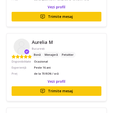
Vezi profil
Trimite mesaj
Aurelia M
Bucuresti
Bonă
Menajeră
Petsitter
Disponibilitate
Ocazional
Experiență
Peste 16 ani
Preț
de la 70 RON / oră
Vezi profil
Trimite mesaj