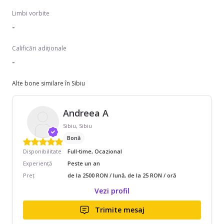
Limbi vorbite
-
Calificări adiționale
-
Alte bone similare în Sibiu
Andreea A
Sibiu, Sibiu
Bonă
Disponibilitate
Full-time, Ocazional
Experiență
Peste un an
Preț
de la 2500 RON / lună, de la 25 RON / oră
Vezi profil
Trimite mesaj