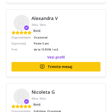
Alexandra V
Sibiu, Sibiu
Bonă
Disponibilitate
Ocazional
Experiență
Peste 5 ani
Preț
de la 15 RON / oră
Vezi profil
Trimite mesaj
Nicoleta G
Sibiu, Sibiu
Bonă
Disponibilitate
Full-time, Ocazional