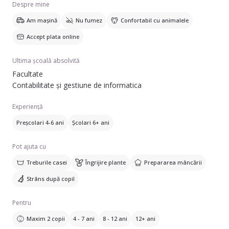
Despre mine
Am mașină
Nu fumez
Confortabil cu animalele
Accept plata online
Ultima școală absolvită
Facultate
Contabilitate și gestiune de informatica
Experiență
Preșcolari 4-6 ani
Școlari 6+ ani
Pot ajuta cu
Treburile casei
Îngrijire plante
Prepararea mâncării
Strâns după copil
Pentru
Maxim 2 copii
4 - 7 ani
8 - 12 ani
12+ ani