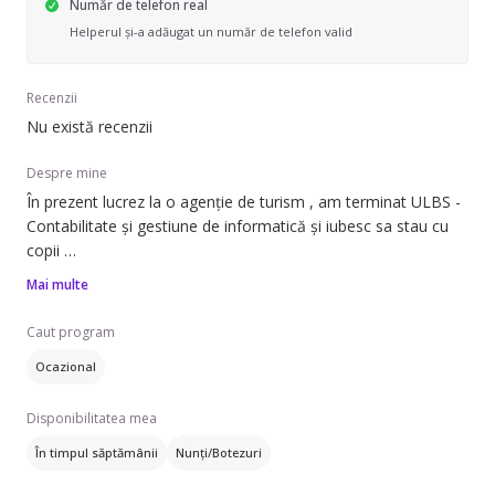
Număr de telefon real
Helperul și-a adăugat un număr de telefon valid
Recenzii
Nu există recenzii
Despre mine
În prezent lucrez la o agenție de turism , am terminat ULBS -
Contabilitate și gestiune de informatică și iubesc sa stau cu
copii
Am 21 de ani și consider ca pot sa dau in “mintea copiilor “
Mai multe
jucându-ma cu ei și învățându-i lucruri educative.
Pasiunea mea este gătitul , atât preparate dulci cât si sărate ,
Caut program
deci pot ajuta atât in bucătărie cat si la curățenie.
Ocazional
Dacă dorești un ajutor de nădejde , nu ezita sa ne
cunoaștem 🥰
Disponibilitatea mea
În timpul săptămânii
Nunți/Botezuri