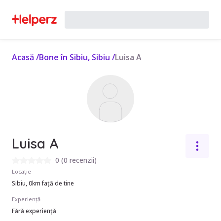
Acasă
/
Bone în Sibiu, Sibiu
/
Luisa A
Luisa A
0
(
0 recenzii
)
Locație
Sibiu, 0km față de tine
Experiență
Fără experiență