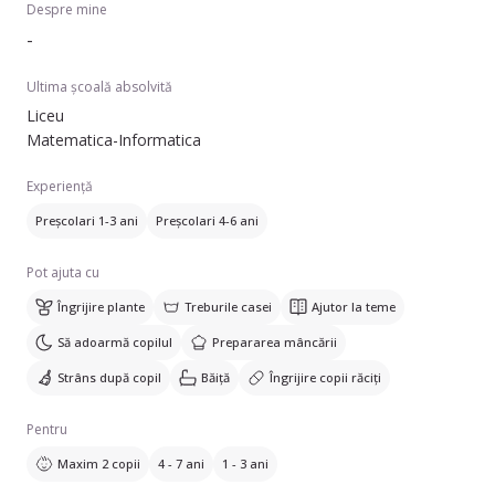
Despre mine
-
Ultima școală absolvită
Liceu
Matematica-Informatica
Experiență
Preșcolari 1-3 ani
Preșcolari 4-6 ani
Pot ajuta cu
Îngrijire plante
Treburile casei
Ajutor la teme
Să adoarmă copilul
Prepararea mâncării
Strâns după copil
Băiță
Îngrijire copii răciți
Pentru
Maxim 2 copii
4 - 7 ani
1 - 3 ani