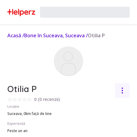
Acasă
/
Bone în Suceava, Suceava
/
Otilia P
Otilia P
0
(
0 recenzii
)
Locație
Suceava, 0km față de tine
Experiență
Peste un an