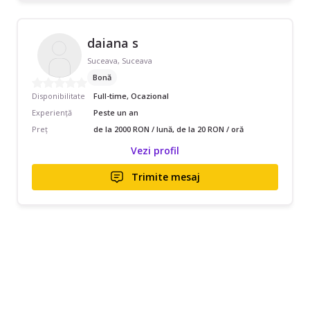
daiana s
Suceava, Suceava
Bonă
Disponibilitate
Full-time, Ocazional
Experiență
Peste un an
Preț
de la 2000 RON / lună, de la 20 RON / oră
Vezi profil
Trimite mesaj