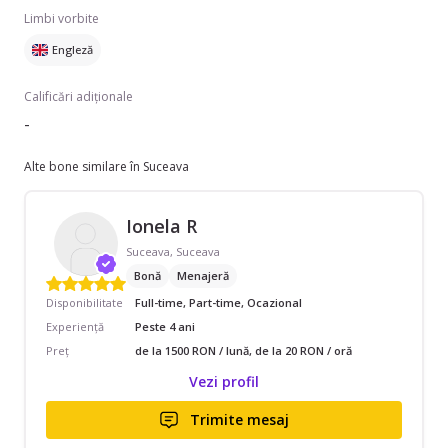
Limbi vorbite
Engleză
Calificări adiționale
-
Alte bone similare în Suceava
Ionela R
Suceava, Suceava
Bonă
Menajeră
Disponibilitate
Full-time, Part-time, Ocazional
Experiență
Peste 4 ani
Preț
de la 1500 RON / lună, de la 20 RON / oră
Vezi profil
Trimite mesaj