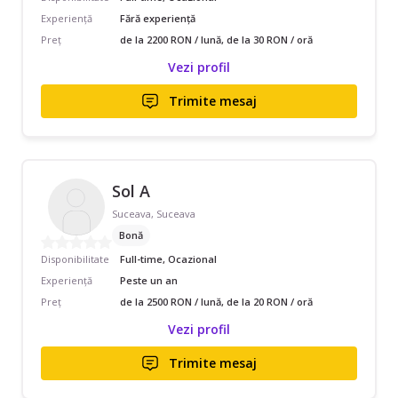
Experiență
Fără experiență
Preț
de la 2200 RON / lună, de la 30 RON / oră
Vezi profil
Trimite mesaj
Sol A
Suceava, Suceava
Bonă
Disponibilitate
Full-time, Ocazional
Experiență
Peste un an
Preț
de la 2500 RON / lună, de la 20 RON / oră
Vezi profil
Trimite mesaj