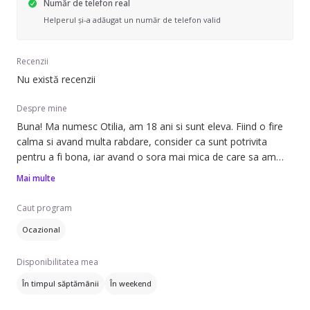
Număr de telefon real
Helperul și-a adăugat un număr de telefon valid
Recenzii
Nu există recenzii
Despre mine
Buna! Ma numesc Otilia, am 18 ani si sunt eleva. Fiind o fire
calma si avand multa rabdare, consider ca sunt potrivita
pentru a fi bona, iar avand o sora mai mica de care sa am
grija m-a facut sa capat experienta in acest domeniu.
Mai multe
Caut program
Ocazional
Disponibilitatea mea
În timpul săptămânii
În weekend