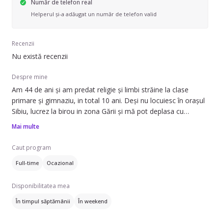
Număr de telefon real
Helperul și-a adăugat un număr de telefon valid
Recenzii
Nu există recenzii
Despre mine
Am 44 de ani și am predat religie și limbi străine la clase
primare și gimnaziu, in total 10 ani. Deși nu locuiesc în orașul
Sibiu, lucrez la birou in zona Gării și mă pot deplasa cu
mașina acasă la copil. Sunt răbdătoare, îmi place să mă
Mai multe
împrietenesc cu copiii. Am experiența supravegherii copiilor în
aer liber, pot ajuta copiii la teme/activități de vacanță. Ca
Caut program
profesor, am participat la cursuri de formare de inteligență
Full-time
Ocazional
emoțională a elevilor de clase primare, gestionarea
comportamentelor agresive la clasele primare. Ca bonă am
Disponibilitatea mea
lucrat în vacanță, studentă fiind, cu un băiețel de 4 ani pe care
a trebuit să îl pregătesc pentru mutarea familiei in Franța. In
În timpul săptămânii
În weekend
acest sens am familiarizat copilul cu limba franceză în timpul
de joacă, la masă, in parc. Pentru contact, e-mail: