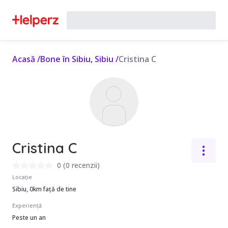
Acasă
/
Bone în Sibiu, Sibiu
/
Cristina C
Cristina C
0
(
0 recenzii
)
Locație
Sibiu, 0km față de tine
Experiență
Peste un an