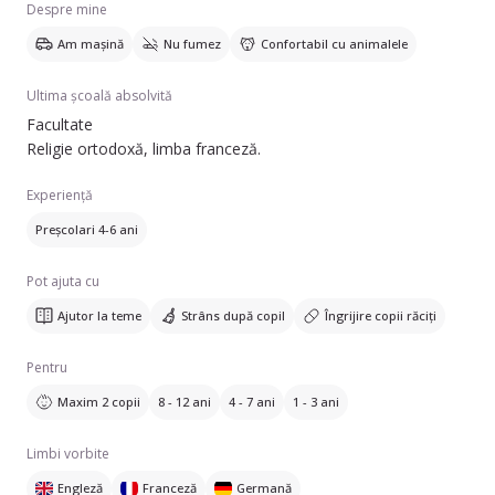
Despre mine
hristina@gmx.net.
Am mașină
Nu fumez
Confortabil cu animalele
Ultima școală absolvită
Facultate
Religie ortodoxă, limba franceză.
Experiență
Preșcolari 4-6 ani
Pot ajuta cu
Ajutor la teme
Strâns după copil
Îngrijire copii răciți
Pentru
Maxim 2 copii
8 - 12 ani
4 - 7 ani
1 - 3 ani
Limbi vorbite
Engleză
Franceză
Germană