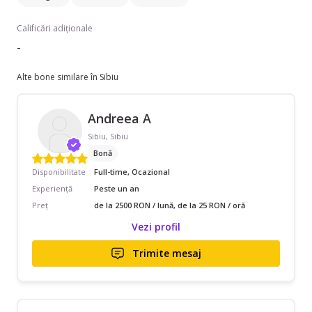
Calificări adiționale
-
Alte bone similare în Sibiu
Andreea A
Sibiu, Sibiu
Bonă
Disponibilitate
Full-time, Ocazional
Experiență
Peste un an
Preț
de la 2500 RON / lună, de la 25 RON / oră
Vezi profil
Trimite mesaj