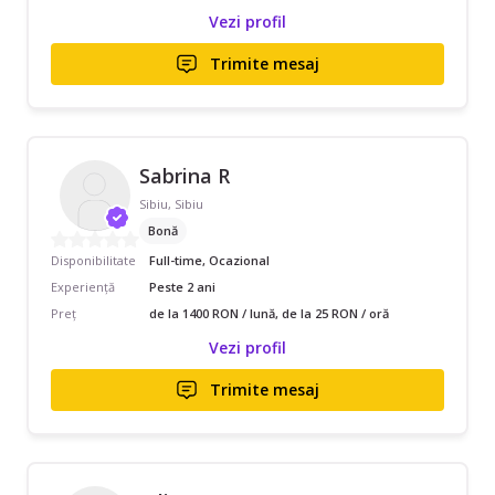
Vezi profil
Trimite mesaj
Sabrina R
Sibiu, Sibiu
Bonă
Disponibilitate
Full-time, Ocazional
Experiență
Peste 2 ani
Preț
de la 1400 RON / lună, de la 25 RON / oră
Vezi profil
Trimite mesaj