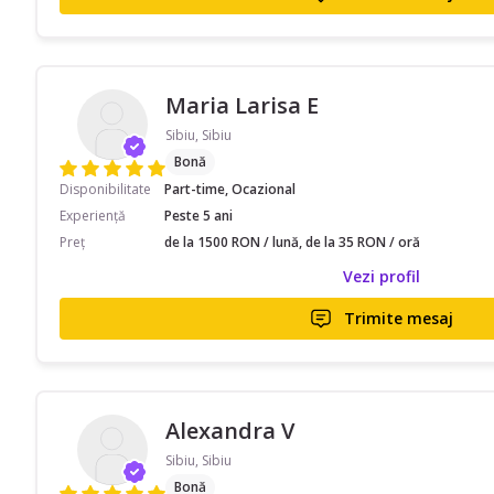
Maria Larisa E
Sibiu, Sibiu
Bonă
Disponibilitate
Part-time, Ocazional
Experiență
Peste 5 ani
Preț
de la 1500 RON / lună, de la 35 RON / oră
Vezi profil
Trimite mesaj
Alexandra V
Sibiu, Sibiu
Bonă