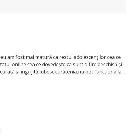
mereu am fost mai matură ca restul adolescenților cea ce
tatul online cea ce dovedește ca sunt o fire deschisă și
curată și îngrijită,iubesc curățenia,nu pot funcționa la
adaptez ușor 🩷Am mai fost bona nașilor mei timp de 1
 îmi dori să fiu mereu informată și să învăț câte ceva
e puteți căuta)suntem o familie înstărită dar tatăl
esc totul de a gata și sunt complet de acord,nu sunt o
atât,nu sunt fumătoare,nu sunt consumatoare de alcool