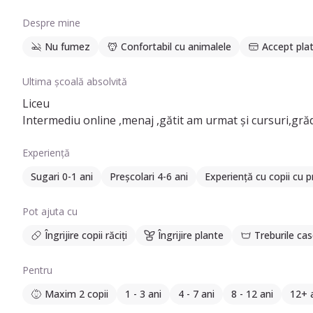
Despre mine
Nu fumez
Confortabil cu animalele
Accept plat
Ultima școală absolvită
Liceu
Intermediu online ,menaj ,gătit am urmat și cursuri,grăd
Experiență
Sugari 0-1 ani
Preșcolari 4-6 ani
Experiență cu copii cu 
Pot ajuta cu
Îngrijire copii răciți
Îngrijire plante
Treburile cas
Pentru
Maxim 2 copii
1 - 3 ani
4 - 7 ani
8 - 12 ani
12+ 