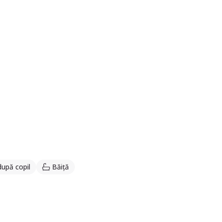
după copil
Băiță