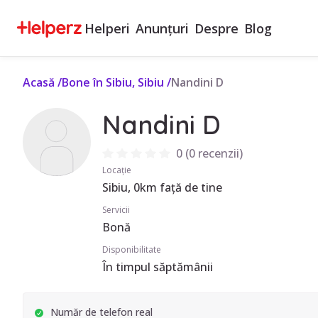
Helperi
Anunțuri
Despre
Blog
Acasă
/
Bone în Sibiu, Sibiu
/
Nandini D
Nandini D
0
(
0 recenzii
)
Locație
Sibiu, 0km față de tine
Servicii
Bonă
Disponibilitate
În timpul săptămânii
Număr de telefon real