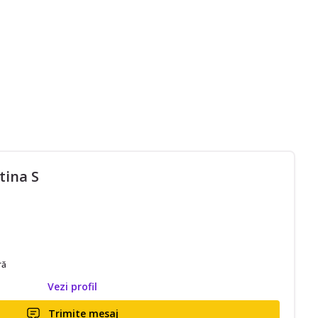
tina S
ră
Vezi profil
Trimite mesaj