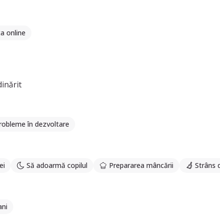
a online
inărit
probleme în dezvoltare
ei
Să adoarmă copilul
Prepararea mâncării
Strâns 
ani