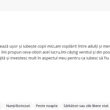
șează ușor și iubește copii mici,am copilărit între adulți și 
îmi propun ceva obțin acel lucru,îmi câștig venitul și din pos
ită și investesc mult în aspectul meu pentru ca iubesc să fiu 
nt punctuală mereu și mă descurc bine oriunde deoarece ma 
mine :)) Pasiunea mea ar fi make up ul și pictatul și modul de
nți mei au 3 firme de monumente funerare (Funerare Drăgoiu n
t sa muncești și își dorește ca eu să am jobul meu nu să prim
oată ziua în oraș,îmi place sa ies doar cu prietenul meu și 
ice informație nu evitați să mă contactați !
u
Nunți/Botezuri
Peste noapte
Sărbători sau zile libere stat