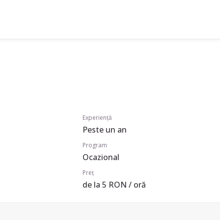
Experiență
Peste un an
Program
Ocazional
Preț
de la 5 RON / oră