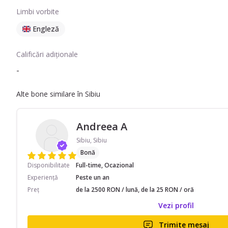
Limbi vorbite
Engleză
Calificări adiționale
-
Alte bone similare în Sibiu
Andreea A
Sibiu, Sibiu
Bonă
Disponibilitate
Full-time, Ocazional
Experiență
Peste un an
Preț
de la 2500 RON / lună, de la 25 RON / oră
Vezi profil
Trimite mesaj