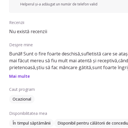
Helperul și-a adăugat un număr de telefon valid
Recenzii
Nu există recenzii
Despre mine
Bună!! Sunt o fire foarte deschisă,sufletistă care se ata
mai făcut mereu să fiu mult mai atentă și receptivă,când 
prietenoasă,știu să fac mâncare gătită,sunt foarte îngrij
fel într-un mediu murdar,așa ca iubesc să curăț tot,su
Mai multe
an până să se mute în străinătate și încă le este dor de 
nou,sunt foarte distractivă,glumeață și sufletistă,pări
Caut program
meu m-a crescut pe ideea ca indiferent cat ai este corec
Ocazional
persoană introvertită însă nu sunt genul care să iese t
sau energizante.De abia aștept să colaborăm și pentru or
Disponibilitatea mea
În timpul săptămânii
Disponibil pentru călătorii de concedi