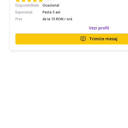
Disponibilitate
Ocazional
Experiență
Peste 5 ani
Preț
de la 15 RON / oră
Vezi profil
Trimite mesaj