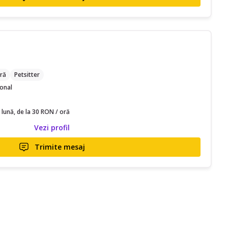
ră
Petsitter
ional
 lună, de la 30 RON / oră
Vezi profil
Trimite mesaj