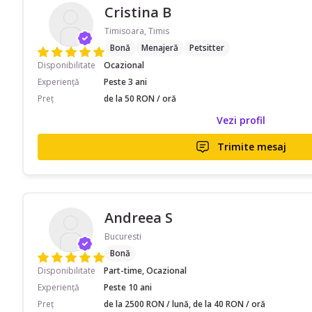
Cristina B
Timisoara, Timis
Bonă
Menajeră
Petsitter
Disponibilitate
Ocazional
Experiență
Peste 3 ani
Preț
de la 50 RON / oră
Vezi profil
Trimite mesaj
Andreea S
Bucuresti
Bonă
Disponibilitate
Part-time, Ocazional
Experiență
Peste 10 ani
Preț
de la 2500 RON / lună, de la 40 RON / oră