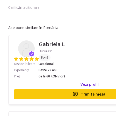
Calificări adiționale
-
Alte bone similare în România
Gabriela L
Bucuresti
Bonă
Disponibilitate
Ocazional
Experiență
Peste 22 ani
Preț
de la 60 RON / oră
Vezi profil
Trimite mesaj