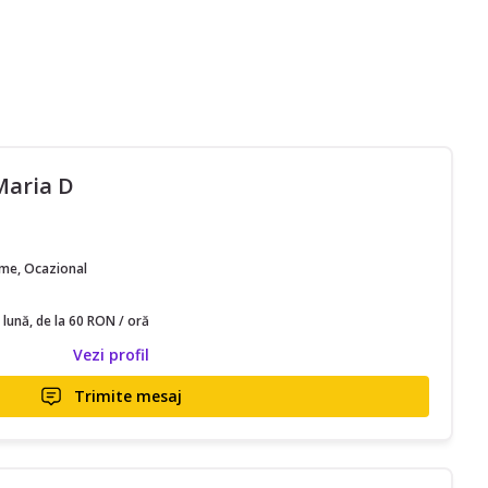
Maria D
time, Ocazional
 lună, de la 60 RON / oră
Vezi profil
Trimite mesaj