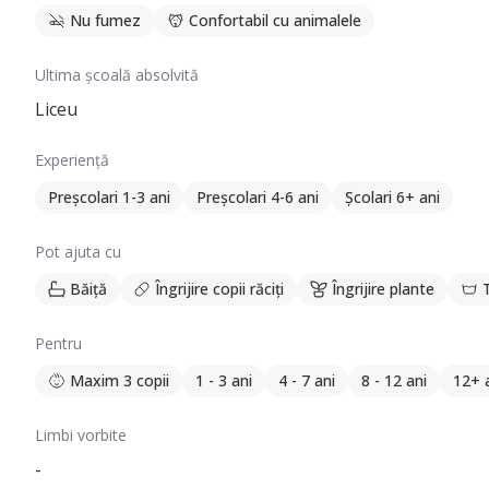
Nu fumez
Confortabil cu animalele
Ultima școală absolvită
Liceu
Experiență
Preșcolari 1-3 ani
Preșcolari 4-6 ani
Școlari 6+ ani
Pot ajuta cu
Băiță
Îngrijire copii răciți
Îngrijire plante
Pentru
Maxim 3 copii
1 - 3 ani
4 - 7 ani
8 - 12 ani
12+ 
Limbi vorbite
-