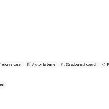
Treburile casei
Ajutor la teme
Să adoarmă copilul
P
ani