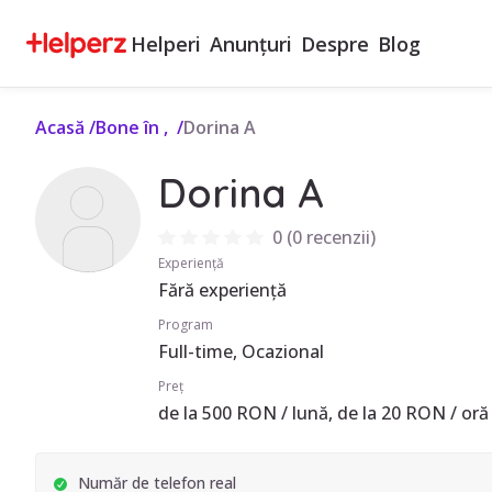
Helperi
Anunțuri
Despre
Blog
Acasă
/
Bone în ,
/
Dorina A
Dorina A
0
(
0 recenzii
)
Experiență
Fără experiență
Program
Full-time, Ocazional
Preț
de la 500 RON / lună, de la 20 RON / oră
Număr de telefon real