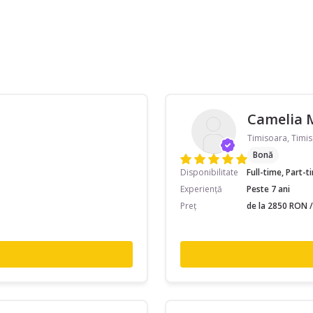
Camelia 
Timisoara, Timis
Bonă
Disponibilitate
Full-time, Part-
Experiență
Peste 7 ani
Preț
de la 2850 RON /