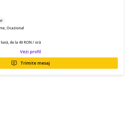
M
er
time, Ocazional
 lună, de la 40 RON / oră
Vezi profil
Trimite mesaj