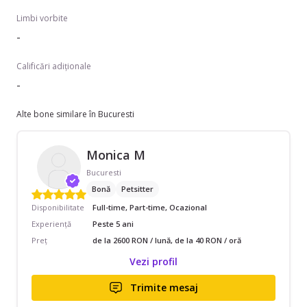
Limbi vorbite
-
Calificări adiționale
-
Alte bone similare în Bucuresti
Monica M
Bucuresti
Bonă
Petsitter
Disponibilitate
Full-time, Part-time, Ocazional
Experiență
Peste 5 ani
Preț
de la 2600 RON / lună, de la 40 RON / oră
Vezi profil
Trimite mesaj