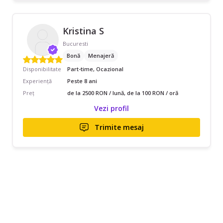
Kristina S
Bucuresti
Bonă
Menajeră
Disponibilitate
Part-time, Ocazional
Experiență
Peste 8 ani
Preț
de la 2500 RON / lună, de la 100 RON / oră
Vezi profil
Trimite mesaj