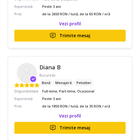
Experiență
Peste 3 ani
Preț
de la 2650 RON / lună, de la 65 RON / oră
Vezi profil
Trimite mesaj
Diana B
Bucuresti
Bonă
Menajeră
Petsitter
Disponibilitate
Full-time, Part-time, Ocazional
Experiență
Peste 3 ani
Preț
de la 1850 RON / lună, de la 35 RON / oră
Vezi profil
Trimite mesaj