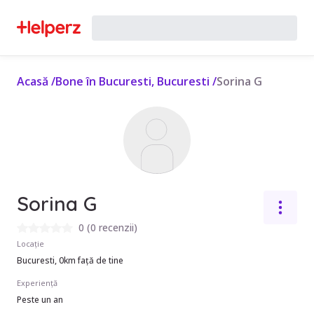
Acasă
/
Bone în Bucuresti, Bucuresti
/
Sorina G
Sorina G
0
(
0 recenzii
)
Locație
Bucuresti, 0km față de tine
Experiență
Peste un an