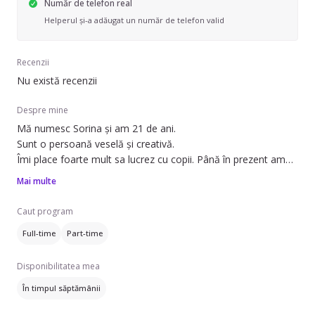
Număr de telefon real
Helperul și-a adăugat un număr de telefon valid
Recenzii
Nu există recenzii
Despre mine
Mă numesc Sorina și am 21 de ani.
Sunt o persoană veselă și creativă.
Îmi place foarte mult sa lucrez cu copii. Până în prezent am
fost bona pentru o fetita de 6 luni și am lucrat și în cadrul unei
Mai multe
grădinițe private ca ajutor de educatoare.
Îmi place foarte mult curățenia, sunt o persoană foarte
Caut program
punctuala și atenta la detalii.
Full-time
Part-time
Disponibilitatea mea
În timpul săptămânii