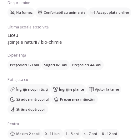
Despre mine
Nu fumez
Confortabil cu animalele
Accept plata online
Ultima școală absolvită
Liceu
științele naturii / bio-chimie
Experiență
Preșcolari 1-3 ani
Sugari 0-1 ani
Preșcolari 4-6 ani
Pot ajuta cu
Îngrijire copii răciți
Îngrijire plante
Ajutor la teme
Să adoarmă copilul
Prepararea mâncării
Strâns după copil
Pentru
Maxim 2 copii
0 - 11 luni
1 - 3 ani
4 - 7 ani
8 - 12 ani