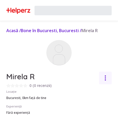
Acasă
/
Bone în Bucuresti, Bucuresti
/
Mirela R
Mirela R
0
(
0 recenzii
)
Locație
Bucuresti, 0km față de tine
Experiență
Fără experiență