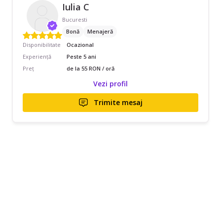
Iulia C
Bucuresti
Bonă
Menajeră
Disponibilitate
Ocazional
Experiență
Peste 5 ani
Preț
de la 55 RON / oră
Vezi profil
Trimite mesaj