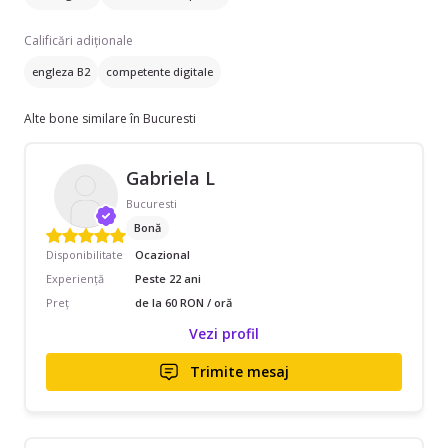
Calificări adiționale
engleza B2
competente digitale
Alte bone similare în Bucuresti
Gabriela L
Bucuresti
Bonă
Disponibilitate
Ocazional
Experiență
Peste 22 ani
Preț
de la 60 RON / oră
Vezi profil
Trimite mesaj