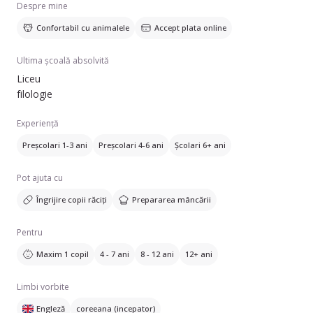
Despre mine
Confortabil cu animalele
Accept plata online
Ultima școală absolvită
Liceu
filologie
Experiență
Preșcolari 1-3 ani
Preșcolari 4-6 ani
Școlari 6+ ani
Pot ajuta cu
Îngrijire copii răciți
Prepararea mâncării
Pentru
Maxim 1 copil
4 - 7 ani
8 - 12 ani
12+ ani
Limbi vorbite
Engleză
coreeana (incepator)