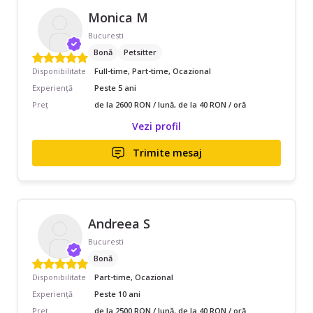
Monica M
Bucuresti
Bonă
Petsitter
Disponibilitate
Full-time, Part-time, Ocazional
Experiență
Peste 5 ani
Preț
de la 2600 RON / lună, de la 40 RON / oră
Vezi profil
Trimite mesaj
Andreea S
Bucuresti
Bonă
Disponibilitate
Part-time, Ocazional
Experiență
Peste 10 ani
Preț
de la 2500 RON / lună, de la 40 RON / oră