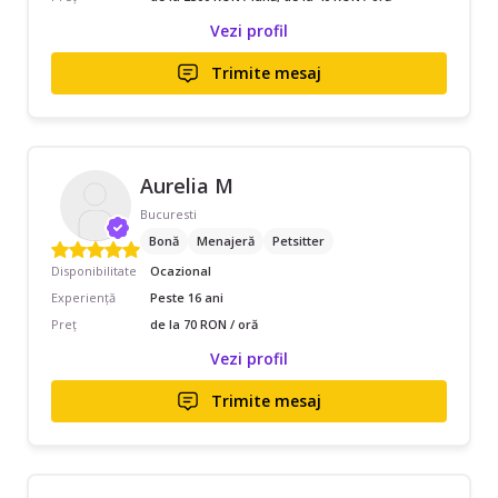
Vezi profil
Trimite mesaj
Aurelia M
Bucuresti
Bonă
Menajeră
Petsitter
Disponibilitate
Ocazional
Experiență
Peste 16 ani
Preț
de la 70 RON / oră
Vezi profil
Trimite mesaj