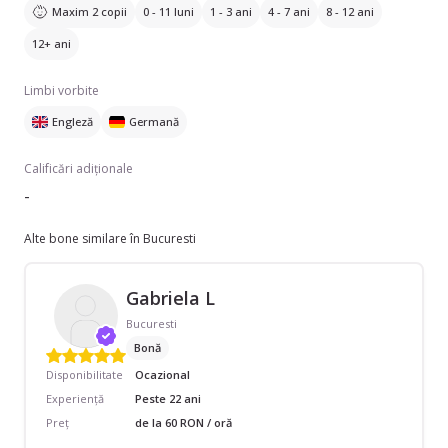
Maxim 2 copii
0 - 11 luni
1 - 3 ani
4 - 7 ani
8 - 12 ani
12+ ani
Limbi vorbite
Engleză
Germană
Calificări adiționale
-
Alte bone similare în Bucuresti
Gabriela L
Bucuresti
Bonă
Disponibilitate
Ocazional
Experiență
Peste 22 ani
Preț
de la 60 RON / oră