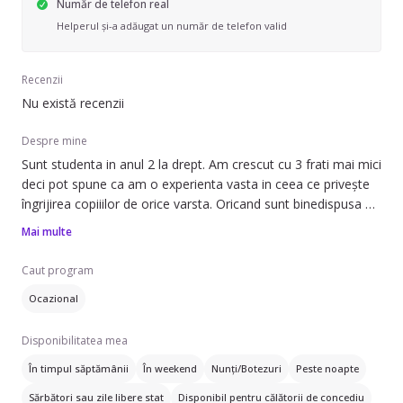
Număr de telefon real
Helperul și-a adăugat un număr de telefon valid
Recenzii
Nu există recenzii
Despre mine
Sunt studenta in anul 2 la drept. Am crescut cu 3 frati mai mici
deci pot spune ca am o experienta vasta in ceea ce privește
îngrijirea copiiilor de orice varsta. Oricand sunt binedispusa de
compania copiilor. Astept cu drag sa colaboram!
Mai multe
Caut program
Ocazional
Disponibilitatea mea
În timpul săptămânii
În weekend
Nunți/Botezuri
Peste noapte
Sărbători sau zile libere stat
Disponibil pentru călătorii de concediu