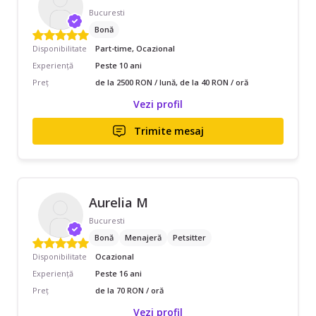
Bucuresti
Bonă
Disponibilitate
Part-time, Ocazional
Experiență
Peste 10 ani
Preț
de la 2500 RON / lună, de la 40 RON / oră
Vezi profil
Trimite mesaj
Aurelia M
Bucuresti
Bonă
Menajeră
Petsitter
Disponibilitate
Ocazional
Experiență
Peste 16 ani
Preț
de la 70 RON / oră
Vezi profil