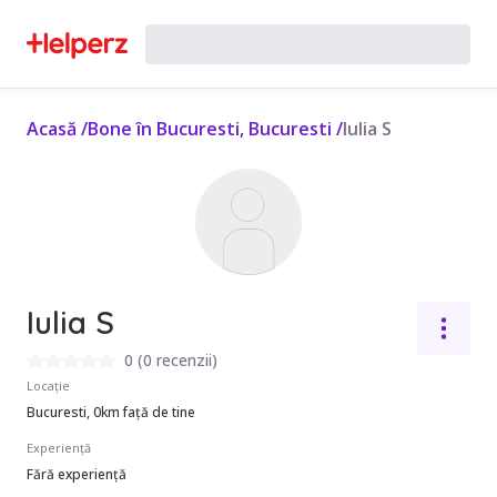
Acasă
/
Bone în Bucuresti, Bucuresti
/
Iulia S
Iulia S
0
(
0 recenzii
)
Locație
Bucuresti, 0km față de tine
Experiență
Fără experiență