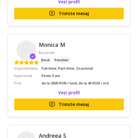
Vezi profil
Trimite mesaj
Monica M
Bucuresti
Bonă
Petsitter
Disponibilitate
Full-time, Part-time, Ocazional
Experiență
Peste 5 ani
Preț
de la 2600 RON / lună, de la 40 RON / oră
Vezi profil
Trimite mesaj
Andreea S