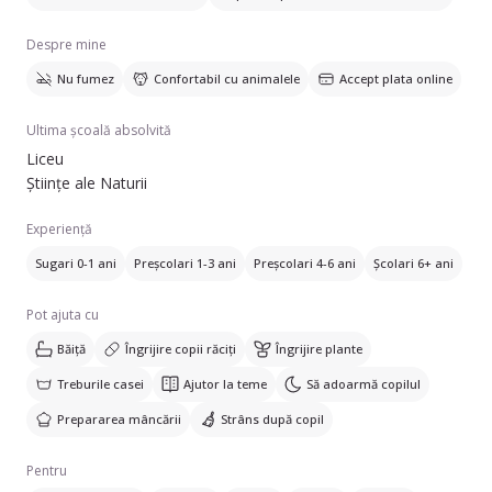
Despre mine
Nu fumez
Confortabil cu animalele
Accept plata online
Ultima școală absolvită
Liceu
Științe ale Naturii
Experiență
Sugari 0-1 ani
Preșcolari 1-3 ani
Preșcolari 4-6 ani
Școlari 6+ ani
Pot ajuta cu
Băiță
Îngrijire copii răciți
Îngrijire plante
Treburile casei
Ajutor la teme
Să adoarmă copilul
Prepararea mâncării
Strâns după copil
Pentru