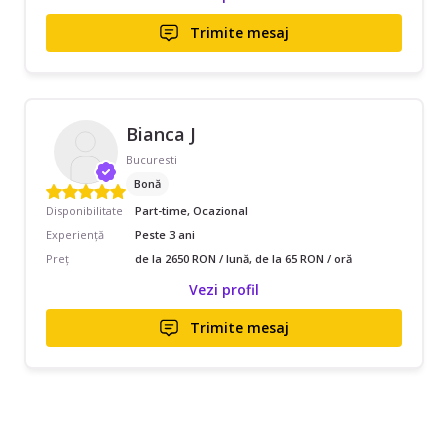
Trimite mesaj
Bianca J
Bucuresti
Bonă
Disponibilitate
Part-time, Ocazional
Experiență
Peste 3 ani
Preț
de la 2650 RON / lună, de la 65 RON / oră
Vezi profil
Trimite mesaj