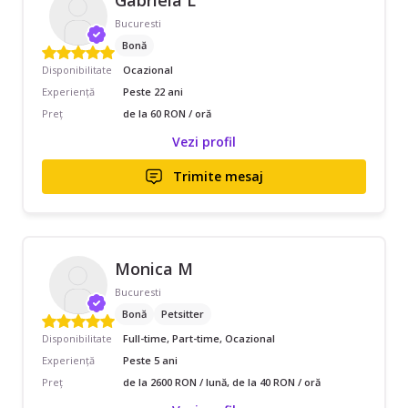
Gabriela L
Bucuresti
Bonă
Disponibilitate
Ocazional
Experiență
Peste 22 ani
Preț
de la 60 RON / oră
Vezi profil
Trimite mesaj
Monica M
Bucuresti
Bonă
Petsitter
Disponibilitate
Full-time, Part-time, Ocazional
Experiență
Peste 5 ani
Preț
de la 2600 RON / lună, de la 40 RON / oră