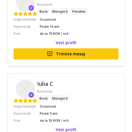
Bucuresti
Bonă
Menajeră
Petsitter
Disponibilitate
Ocazional
Experiență
Peste 16 ani
Preț
de la 70 RON / oră
Vezi profil
Trimite mesaj
Iulia C
Bucuresti
Bonă
Menajeră
Disponibilitate
Ocazional
Experiență
Peste 5 ani
Preț
de la 55 RON / oră
Vezi profil