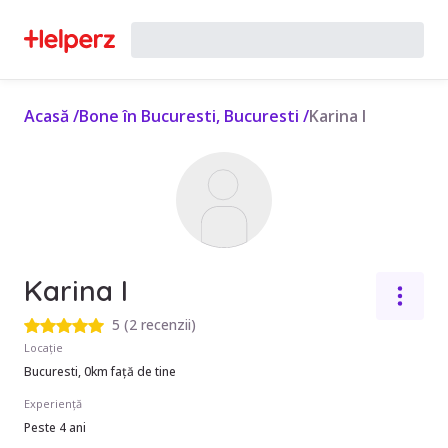
Acasă
/
Bone în Bucuresti, Bucuresti
/
Karina I
Karina I
5
(
2 recenzii
)
Locație
Bucuresti, 0km față de tine
Experiență
Peste 4 ani