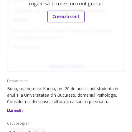
5.00
Foarte mulțumit/ă
rugăm să-ți creezi un cont gratuit
Punctual/ă
Aș reangaja
Responsabil/ă
Adaptabil/ă
Creează cont
Blând/ă
Karina este un ajutor de nădejde. Punctual/ă și comunicativ/ă,
mi-a înțeles nevoile foarte bine.
Citește mai mult
Adaugă recenzie
Despre mine
Buna, ma numesc Karina, am 20 de ani si sunt studenta in
anul 1 la Universitatea din Bucuresti, domeniul Psihologie.
Consider ( si din spusele altora ), ca sunt o persoana
energetica, determinata si plina de compansiune si empatie
Mai multe
mai ales cand vine vorba de animale si de cei mici. Am la
randul meu o sora mai mica si mai multi verisori, asa ca fiind
Caut program
verisoara cea mai mare din familie am mult antrenament in