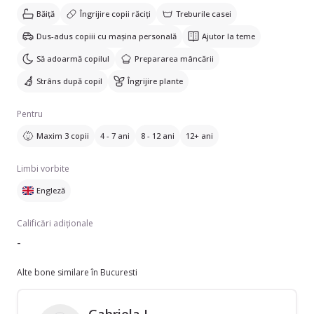
Băiță
Îngrijire copii răciți
Treburile casei
Dus-adus copiii cu mașina personală
Ajutor la teme
Să adoarmă copilul
Prepararea mâncării
Strâns după copil
Îngrijire plante
Pentru
Maxim 3 copii
4 - 7 ani
8 - 12 ani
12+ ani
Limbi vorbite
Engleză
Calificări adiționale
-
Alte bone similare în Bucuresti