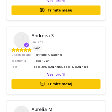
Vezi profil
Trimite mesaj
Andreea S
Bucuresti
Bonă
Disponibilitate
Part-time, Ocazional
Experiență
Peste 10 ani
Preț
de la 2500 RON / lună, de la 40 RON / oră
Vezi profil
Trimite mesaj
Aurelia M