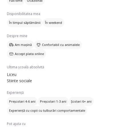
Full-time
Ocazional
domeniul baby sitting. Doresc sa ajut parintii, asa cum pot, in
as putea lua ,,mici vacante de la a fi parinti” pe parcursul
Disponibilitatea mea
saptamanii si in weekend-uri deoarece stiu cum este sa nu ai
timp sa faci ceea ce iti doresti avand un ,,minion” pe cap.
În timpul săptămânii
În weekend
Asadar astept cereri cu drag si sper sa pot ajuta asa cum se
doreste.🥰
Despre mine
Am mașină
Confortabil cu animalele
Accept plata online
Ultima școală absolvită
Liceu
Stiinte sociale
Experiență
Preșcolari 4-6 ani
Preșcolari 1-3 ani
Școlari 6+ ani
Experiență cu copii cu tulburări comportamentale
Pot ajuta cu