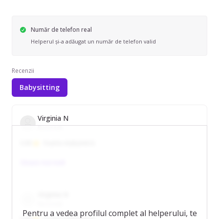
Număr de telefon real
Helperul și-a adăugat un număr de telefon valid
Recenzii
Babysitting
Virginia N
Bucuresti
5.00
Foarte mulțumit/ă
Citește mai mult
Virginia N
Bucuresti
Pentru a vedea profilul complet al helperului, te