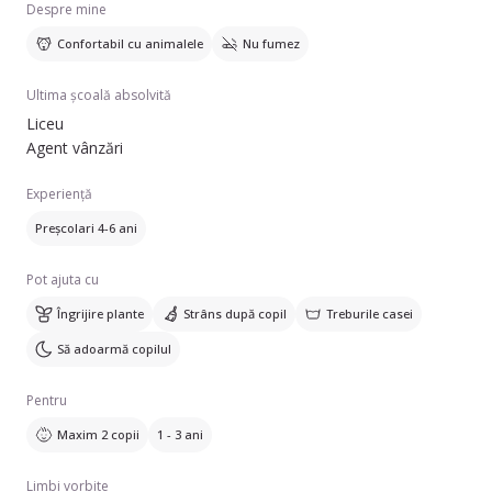
Despre mine
Confortabil cu animalele
Nu fumez
Ultima școală absolvită
Liceu
Agent vânzări
Experiență
Preșcolari 4-6 ani
Pot ajuta cu
Îngrijire plante
Strâns după copil
Treburile casei
Să adoarmă copilul
Pentru
Maxim 2 copii
1 - 3 ani
Limbi vorbite