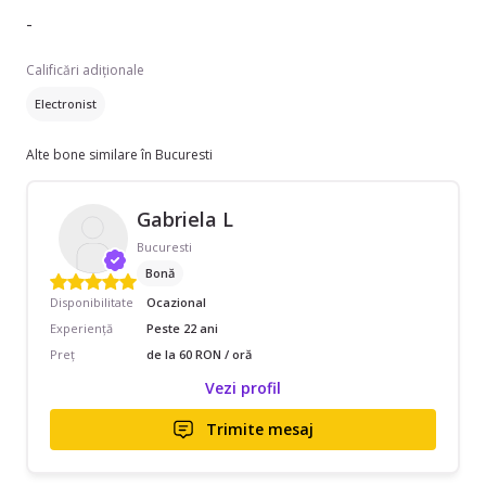
-
Calificări adiționale
Electronist
Alte bone similare în Bucuresti
Gabriela L
Bucuresti
Bonă
Disponibilitate
Ocazional
Experiență
Peste 22 ani
Preț
de la 60 RON / oră
Vezi profil
Trimite mesaj