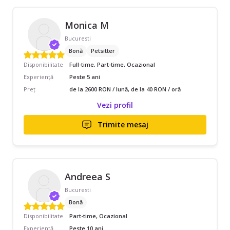
Monica M
Bucuresti
Bonă
Petsitter
Disponibilitate
Full-time, Part-time, Ocazional
Experiență
Peste 5 ani
Preț
de la 2600 RON / lună, de la 40 RON / oră
Vezi profil
Trimite mesaj
Andreea S
Bucuresti
Bonă
Disponibilitate
Part-time, Ocazional
Experiență
Peste 10 ani