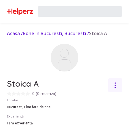
Acasă
/
Bone în Bucuresti, Bucuresti
/
Stoica A
Stoica A
0
(
0 recenzii
)
Locație
Bucuresti, 0km față de tine
Experiență
Fără experiență