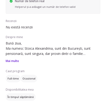
Număr de telefon real
Helperul și-a adăugat un număr de telefon valid
Recenzii
Nu există recenzii
Despre mine
Bună ziua,
Ma numesc Stoica Alexandrina, sunt din București, sunt
pensionară, sunt singura, dar provin dintr-o familie
numeroasă.
Mai multe
Suntem 4 frați, 3fete si un băiat.
Mi-as dori o familie care sa aibă nevoie de bonă mai putine
Caut program
zile pe săptămână, noi mai mergem și la țară din când în
Full-time
Ocazional
când.
Avem o casă la țară, am pus floricele si trebuiesc si ele
Disponibilitatea mea
În timpul săptămânii