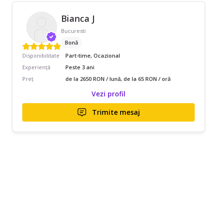
Bianca J
Bucuresti
Bonă
Disponibilitate
Part-time, Ocazional
Experiență
Peste 3 ani
Preț
de la 2650 RON / lună, de la 65 RON / oră
Vezi profil
Trimite mesaj