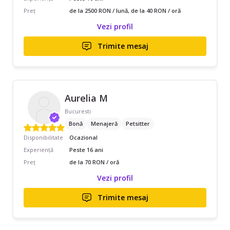
Preț
de la 2500 RON / lună, de la 40 RON / oră
Vezi profil
Trimite mesaj
Aurelia M
Bucuresti
Bonă
Menajeră
Petsitter
Disponibilitate
Ocazional
Experiență
Peste 16 ani
Preț
de la 70 RON / oră
Vezi profil
Trimite mesaj