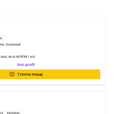
M
er
time, Ocazional
 lună, de la 40 RON / oră
Vezi profil
Trimite mesaj
ră
Petsitter