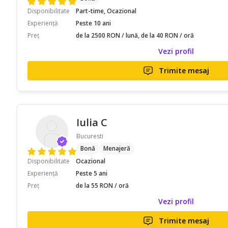
Disponibilitate
Part-time, Ocazional
Experiență
Peste 10 ani
Preț
de la 2500 RON / lună, de la 40 RON / oră
Vezi profil
Trimite mesaj
Iulia C
Bucuresti
Bonă
Menajeră
Disponibilitate
Ocazional
Experiență
Peste 5 ani
Preț
de la 55 RON / oră
Vezi profil
Trimite mesaj