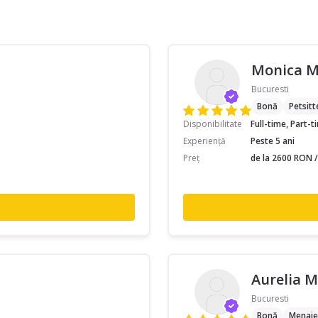
Monica 
Bucuresti
Bonă
Petsitt
Disponibilitate
Full-time, Part-
Experiență
Peste 5 ani
Preț
de la 2600 RON /
Aurelia M
Bucuresti
Bonă
Menaje