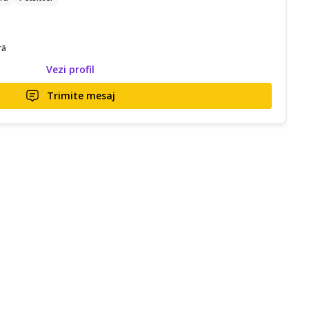
ră
Vezi profil
Trimite mesaj