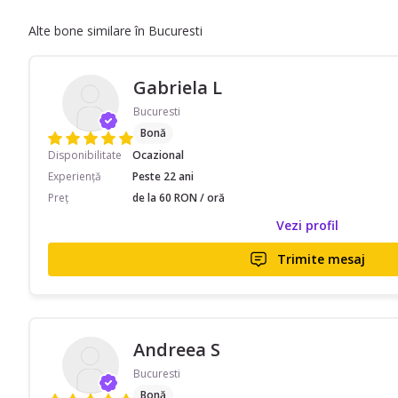
Alte bone similare în Bucuresti
Gabriela L
Bucuresti
Bonă
Disponibilitate
Ocazional
Experiență
Peste 22 ani
Preț
de la 60 RON / oră
Vezi profil
Trimite mesaj
Andreea S
Bucuresti
Bonă