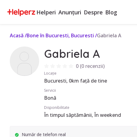
Helperi
Anunțuri
Despre
Blog
Acasă
/
Bone în Bucuresti, Bucuresti
/
Gabriela A
Gabriela A
0
(
0 recenzii
)
Locație
Bucuresti, 0km față de tine
Servicii
Bonă
Disponibilitate
În timpul săptămânii, În weekend
Număr de telefon real