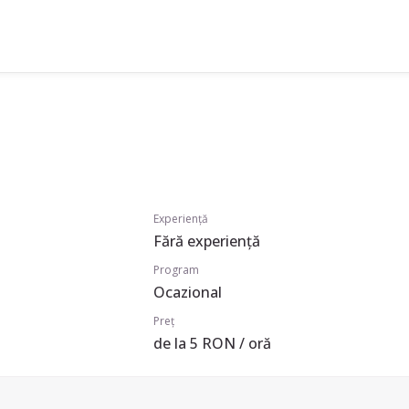
Experiență
Fără experiență
Program
Ocazional
Preț
de la 5 RON / oră