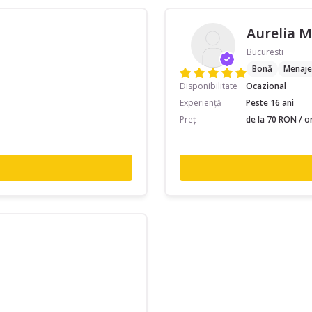
Aurelia M
Bucuresti
Bonă
Menaje
Disponibilitate
Ocazional
Experiență
Peste 16 ani
Preț
de la 70 RON / o