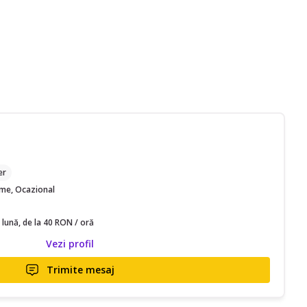
M
er
time, Ocazional
 lună, de la 40 RON / oră
Vezi profil
Trimite mesaj