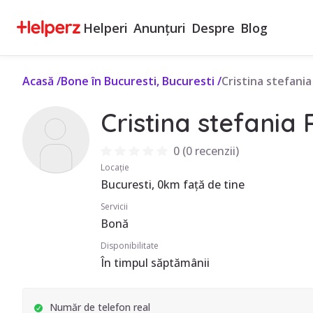
Helperi
Anunțuri
Despre
Blog
Acasă
/
Bone în Bucuresti, Bucuresti
/
Cristina stefania
Cristina stefania 
0
(
0 recenzii
)
Locație
Bucuresti, 0km față de tine
Servicii
Bonă
Disponibilitate
În timpul săptămânii
Număr de telefon real