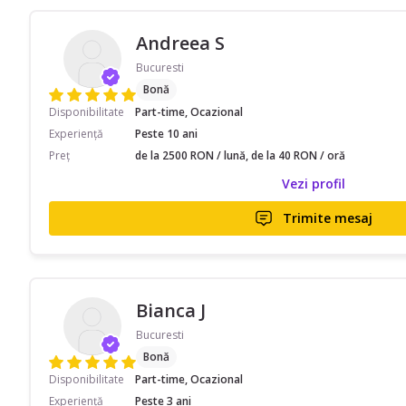
Andreea S
Bucuresti
Bonă
Disponibilitate
Part-time, Ocazional
Experiență
Peste 10 ani
Preț
de la 2500 RON / lună, de la 40 RON / oră
Vezi profil
Trimite mesaj
Bianca J
Bucuresti
Bonă
Disponibilitate
Part-time, Ocazional
Experiență
Peste 3 ani