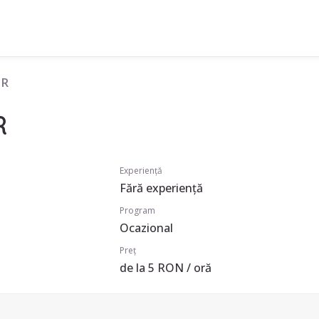
 R
R
Experiență
Fără experiență
Program
Ocazional
Preț
de la 5 RON / oră