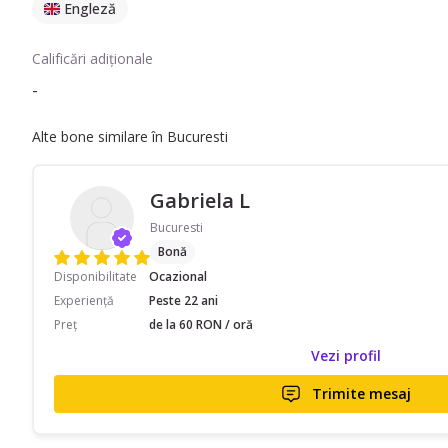
Engleză
Calificări adiționale
-
Alte bone similare în Bucuresti
Gabriela L
Bucuresti
Bonă
Disponibilitate
Ocazional
Experiență
Peste 22 ani
Preț
de la 60 RON / oră
Vezi profil
Trimite mesaj