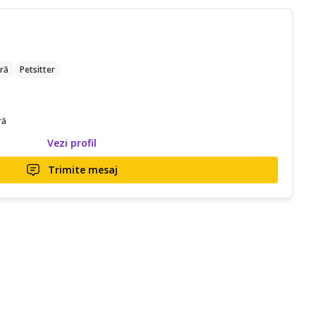
ră
Petsitter
ră
Vezi profil
Trimite mesaj