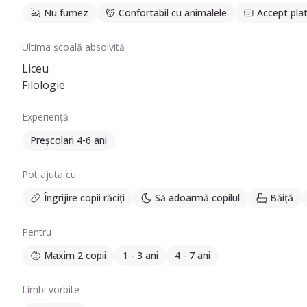
Nu fumez
Confortabil cu animalele
Accept plat
Ultima școală absolvită
Liceu
Filologie
Experiență
Preșcolari 4-6 ani
Pot ajuta cu
Îngrijire copii răciți
Să adoarmă copilul
Băiță
Pentru
Maxim 2 copii
1 - 3 ani
4 - 7 ani
Limbi vorbite