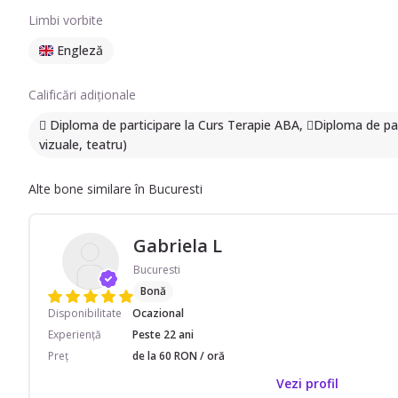
Limbi vorbite
Engleză
Calificări adiționale
 Diploma de participare la Curs Terapie ABA, Diploma de part
vizuale, teatru)
Alte bone similare în Bucuresti
Gabriela L
Bucuresti
Bonă
Disponibilitate
Ocazional
Experiență
Peste 22 ani
Preț
de la 60 RON / oră
Vezi profil