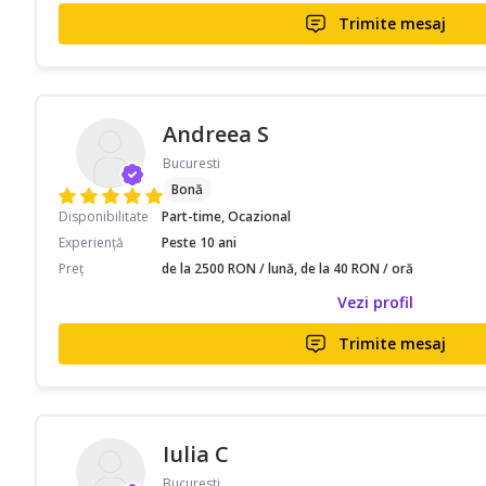
Trimite mesaj
Andreea S
Bucuresti
Bonă
Disponibilitate
Part-time, Ocazional
Experiență
Peste 10 ani
Preț
de la 2500 RON / lună, de la 40 RON / oră
Vezi profil
Trimite mesaj
Iulia C
Bucuresti