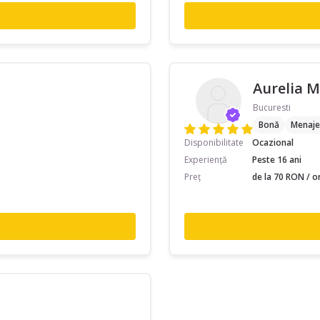
Aurelia M
Bucuresti
Bonă
Menaje
Disponibilitate
Ocazional
Experiență
Peste 16 ani
Preț
de la 70 RON / o