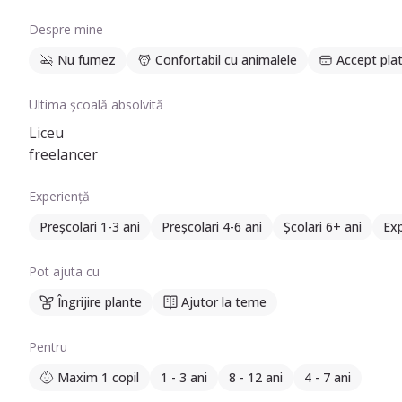
Despre mine
Nu fumez
Confortabil cu animalele
Accept plat
Ultima școală absolvită
Liceu
freelancer
Experiență
Preșcolari 1-3 ani
Preșcolari 4-6 ani
Școlari 6+ ani
Exp
Pot ajuta cu
Îngrijire plante
Ajutor la teme
Pentru
Maxim 1 copil
1 - 3 ani
8 - 12 ani
4 - 7 ani