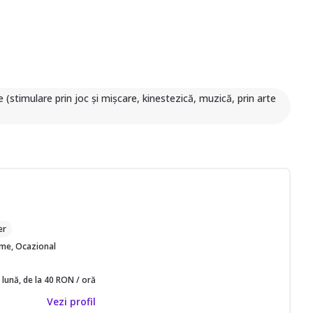
(stimulare prin joc și mișcare, kinestezică, muzică, prin arte
M
er
time, Ocazional
 lună, de la 40 RON / oră
Vezi profil