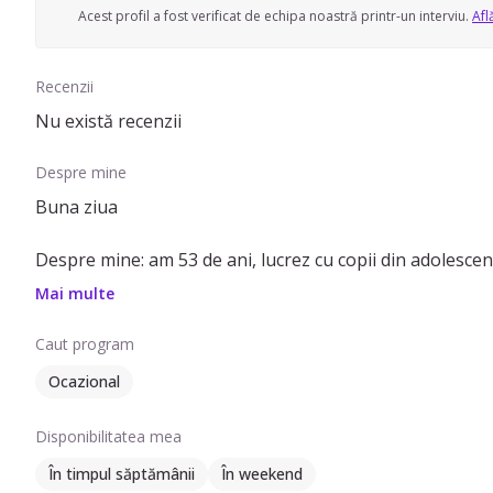
Acest profil a fost verificat de echipa noastră printr-un interviu.
Afl
Recenzii
Nu există recenzii
Despre mine
Buna ziua
Despre mine: am 53 de ani, lucrez cu copii din adolescenta
alternativa, empatica, carismatica, rabdatoare, tenace, cu
Mai multe
Despre experienta mea cu copiii: copii tipici cu varste in
Caut program
Ocazional
Hobby-uri: animale, sport, carti, fotografie, dans, muzica,
Disponibilitatea mea
În timpul săptămânii
În weekend