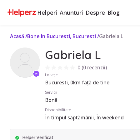
Helperi
Anunțuri
Despre
Blog
Acasă
/
Bone în Bucuresti, Bucuresti
/
Gabriela L
Gabriela L
0
(
0 recenzii
)
Locație
Bucuresti, 0km față de tine
Servicii
Bonă
Disponibilitate
În timpul săptămânii, În weekend
Helper Verificat