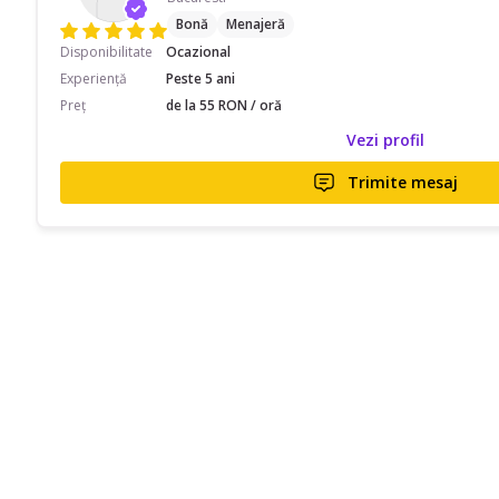
Bonă
Menajeră
Disponibilitate
Ocazional
Experiență
Peste 5 ani
Preț
de la 55 RON / oră
Vezi profil
Trimite mesaj