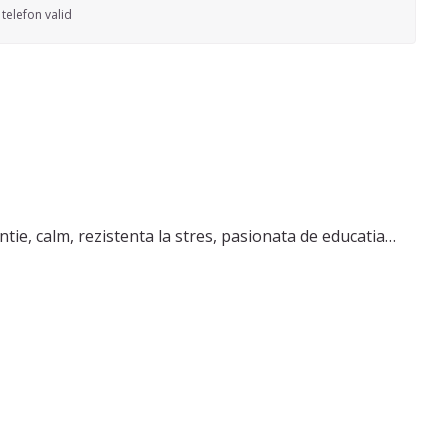
telefon valid
ntie, calm, rezistenta la stres, pasionata de educatia
ifica nevoile copilului si sa vin in intampinarea lor,