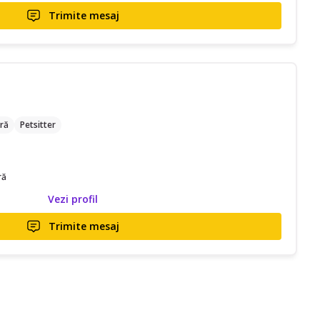
Trimite mesaj
ră
Petsitter
ră
Vezi profil
Trimite mesaj