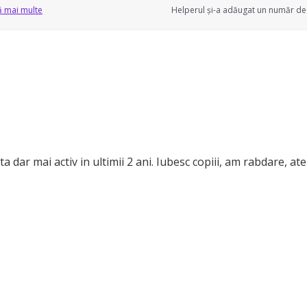
ă mai multe
Helperul și-a adăugat un număr de 
 dar mai activ in ultimii 2 ani. Iubesc copiii, am rabdare, ate
 dorinta de invatare si cunoastere, spirit de echipa, pot ident
tre 2 ani-14 ani, copii cu autism cu varste intre 3-14 ani
 filme, flori, plimbari,