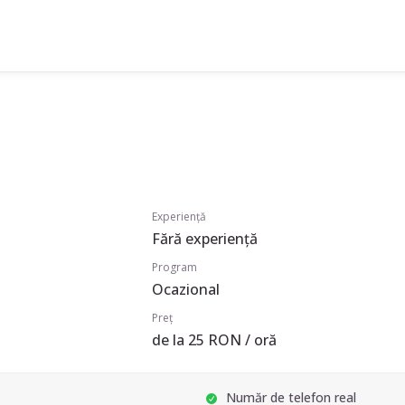
Experiență
Fără experiență
Program
Ocazional
Preț
de la 25 RON / oră
Număr de telefon real