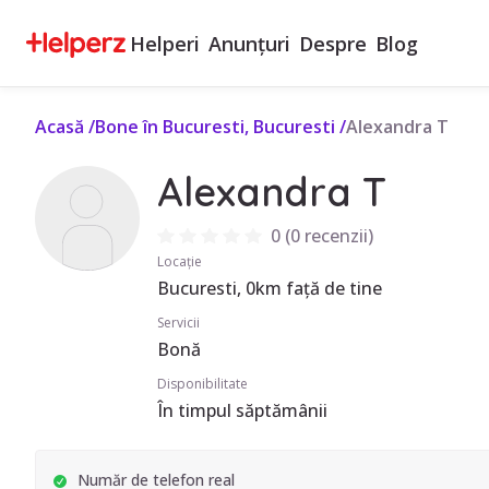
Helperi
Anunțuri
Despre
Blog
Acasă
/
Bone în Bucuresti, Bucuresti
/
Alexandra T
Alexandra T
0
(
0 recenzii
)
Locație
Bucuresti, 0km față de tine
Servicii
Bonă
Disponibilitate
În timpul săptămânii
Număr de telefon real