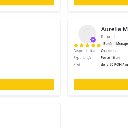
Aurelia M
Bucuresti
Bonă
Menaje
Disponibilitate
Ocazional
Experiență
Peste 16 ani
Preț
de la 70 RON / o