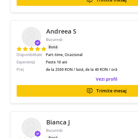
Andreea S
Bucuresti
Bonă
Disponibilitate
Part-time, Ocazional
Experiență
Peste 10 ani
Preț
de la 2500 RON / lună, de la 40 RON / oră
Vezi profil
Trimite mesaj
Bianca J
Bucuresti
Bonă