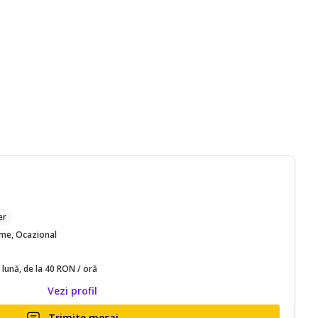
M
er
time, Ocazional
 lună, de la 40 RON / oră
Vezi profil
Trimite mesaj