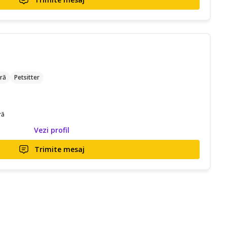
ră
Petsitter
ră
Vezi profil
Trimite mesaj