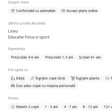
Despre mine
Confortabil cu animalele
Accept plata online
Ultima școală absolvită
Liceu
Educatie fizica si sport.
Experiență
Preșcolari 4-6 ani
Preșcolari 1-3 ani
Școlari 6+ ani
Pot ajuta cu
Băiță
Îngrijire copii răciți
Îngrijire plante
Dus-adus copiii cu mașina personală
Pentru
Maxim 2 copii
1 - 3 ani
4 - 7 ani
8 - 12 ani
12+ 