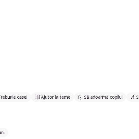
Treburile casei
Ajutor la teme
Să adoarmă copilul
S
ani