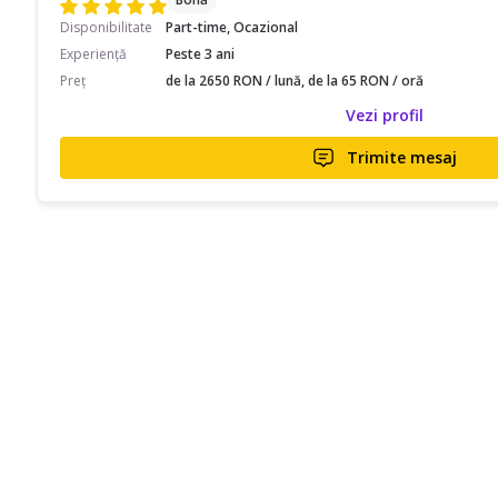
Disponibilitate
Part-time, Ocazional
Experiență
Peste 3 ani
Preț
de la 2650 RON / lună, de la 65 RON / oră
Vezi profil
Trimite mesaj