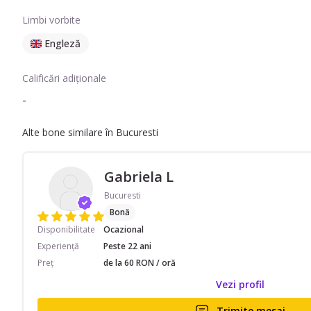
Limbi vorbite
Engleză
Calificări adiționale
-
Alte bone similare în Bucuresti
Gabriela L
Bucuresti
Bonă
Disponibilitate
Ocazional
Experiență
Peste 22 ani
Preț
de la 60 RON / oră
Vezi profil
Trimite mesaj