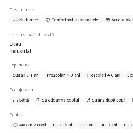
Despre mine
Nu fumez
Confortabil cu animalele
Accept plat
Ultima școală absolvită
Liceu
Industrial
Experiență
Sugari 0-1 ani
Preșcolari 1-3 ani
Preșcolari 4-6 ani
Șco
Pot ajuta cu
Băiță
Să adoarmă copilul
Strâns după copil
Pentru
Maxim 2 copii
0 - 11 luni
1 - 3 ani
4 - 7 ani
8 - 1