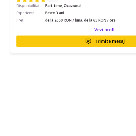
Disponibilitate
Part-time, Ocazional
Experiență
Peste 3 ani
Preț
de la 2650 RON / lună, de la 65 RON / oră
Vezi profil
Trimite mesaj