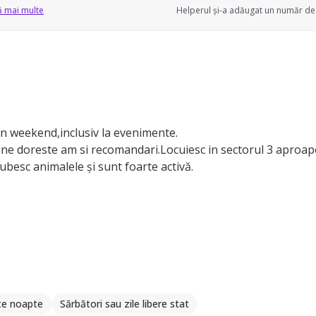
ă mai multe
Helperul și-a adăugat un număr de 
in weekend,inclusiv la evenimente.
ine doreste am si recomandari.Locuiesc in sectorul 3 aproap
ubesc animalele și sunt foarte activă.
te noapte
Sărbători sau zile libere stat