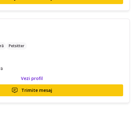
ră
Petsitter
ră
Vezi profil
Trimite mesaj