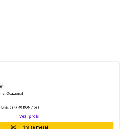
M
er
time, Ocazional
 lună, de la 40 RON / oră
Vezi profil
Trimite mesaj