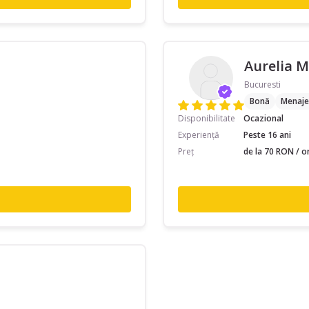
Aurelia M
Bucuresti
Bonă
Menaje
Disponibilitate
Ocazional
Experiență
Peste 16 ani
Preț
de la 70 RON / o