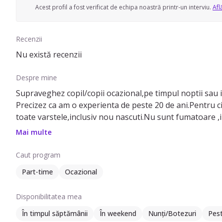
Acest profil a fost verificat de echipa noastră printr-un interviu.
Afl
Recenzii
Nu există recenzii
Despre mine
Supraveghez copil/copii ocazional,pe timpul noptii sau 
Precizez ca am o experienta de peste 20 de ani.Pentru c
toate varstele,inclusiv nou nascuti.Nu sunt fumatoare ,i
Mai multe
Caut program
Part-time
Ocazional
Disponibilitatea mea
În timpul săptămânii
În weekend
Nunți/Botezuri
Pes