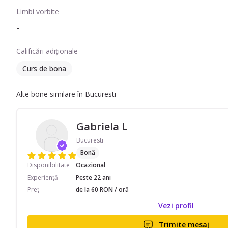
Limbi vorbite
-
Calificări adiționale
Curs de bona
Alte bone similare în Bucuresti
Gabriela L
Bucuresti
Bonă
Disponibilitate
Ocazional
Experiență
Peste 22 ani
Preț
de la 60 RON / oră
Vezi profil
Trimite mesaj