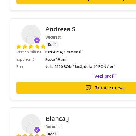
Andreea S
Bucuresti
Bonă
Disponibilitate
Part-time, Ocazional
Experiență
Peste 10 ani
Preț
de la 2500 RON / lună, de la 40 RON / oră
Vezi profil
Trimite mesaj
Bianca J
Bucuresti
Bonă