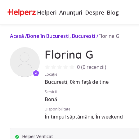
Helperi
Anunțuri
Despre
Blog
Acasă
/
Bone în Bucuresti, Bucuresti
/
Florina G
Florina G
0
(
0 recenzii
)
Locație
Bucuresti, 0km față de tine
Servicii
Bonă
Disponibilitate
În timpul săptămânii, În weekend
Helper Verificat