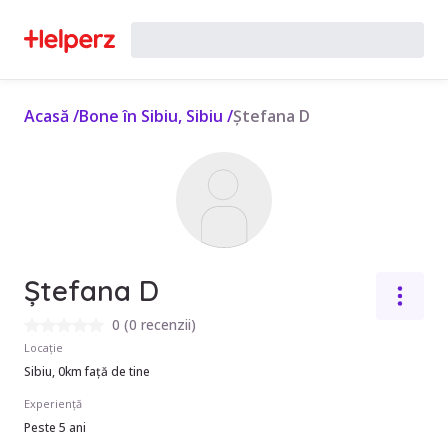
Acasă
/
Bone în Sibiu, Sibiu
/
Ștefana D
Ștefana D
0
(
0 recenzii
)
Locație
Sibiu, 0km față de tine
Experiență
Peste 5 ani