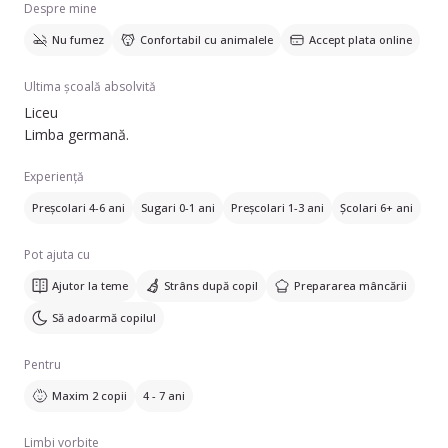
Despre mine
Nu fumez
Confortabil cu animalele
Accept plata online
Ultima școală absolvită
Liceu
Limba germană.
Experiență
Preșcolari 4-6 ani
Sugari 0-1 ani
Preșcolari 1-3 ani
Școlari 6+ ani
Pot ajuta cu
Ajutor la teme
Strâns după copil
Prepararea mâncării
Să adoarmă copilul
Pentru
Maxim 2 copii
4 - 7 ani
Limbi vorbite