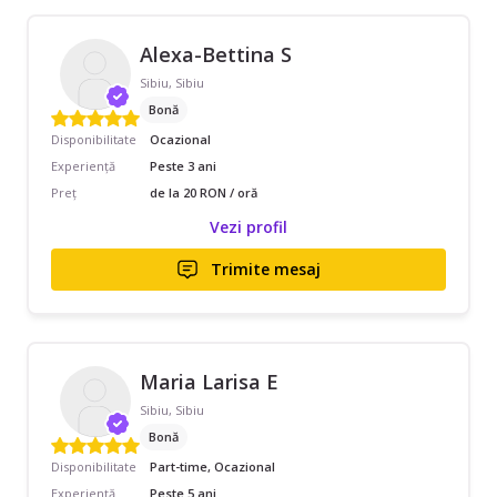
Alexa-Bettina S
Sibiu, Sibiu
Bonă
Disponibilitate
Ocazional
Experiență
Peste 3 ani
Preț
de la 20 RON / oră
Vezi profil
Trimite mesaj
Maria Larisa E
Sibiu, Sibiu
Bonă
Disponibilitate
Part-time, Ocazional
Experiență
Peste 5 ani