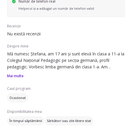
Număr de telefon real
Helperul și-a adăugat un număr de telefon valid
Recenzii
Nu există recenzii
Despre mine
Mă numesc Ștefana, am 17 ani și sunt elevă în clasa a 11-a la
Colegiul Național Pedagogic pe secția germană, profil
pedagogic. Vorbesc limba germană din clasa 1-a. Am
experiență cu copiii, deoarece părinții îi lăsau mereu pe frații
Mai multe
mei mai mici în grija mea. Acest lucru m-a influențat să aleg
un profil pedagogic, ca pe viitor să pot deveni un cadru
Caut program
didactic. Pe parcurs, am făcut meditații cu copii la limba
Ocazional
germană. Sunt o fire răbdătoare, calmă și descurcăreață.
Disponibilitatea mea
În timpul săptămânii
Sărbători sau zile libere stat