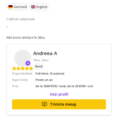
Germană
Engleză
Calificări adiționale
-
Alte bone similare în Sibiu
Andreea A
Sibiu, Sibiu
Bonă
Disponibilitate
Full-time, Ocazional
Experiență
Peste un an
Preț
de la 2500 RON / lună, de la 25 RON / oră
Vezi profil
Trimite mesaj