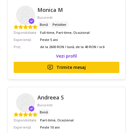
Monica M
Bucuresti
Bonă
Petsitter
Disponibilitate
Full-time, Part-time, Ocazional
Experiență
Peste 5 ani
Preț
de la 2600 RON / lună, de la 40 RON / oră
Vezi profil
Trimite mesaj
Andreea S
Bucuresti
Bonă
Disponibilitate
Part-time, Ocazional
Experiență
Peste 10 ani