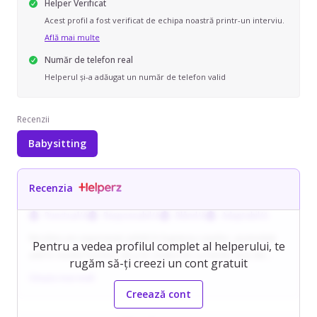
Helper Verificat
Acest profil a fost verificat de echipa noastră printr-un interviu.
Află mai multe
Număr de telefon real
Helperul și-a adăugat un număr de telefon valid
Recenzii
Babysitting
Recenzia
Punctual/ă
Responsabil/ă
Blând/ă
Adaptabil/ă
Nicoleta are experiență solidă în îngrijirea copiilor, acumulată
Pentru a vedea profilul complet al helperului, te
atât în mediul familial, cât și în colaborări cu familii, încă din
rugăm să-ți creezi un cont gratuit
2013. Deține certificat de babysitter (2015) și a lucrat cu copii de
Citește mai mult
vârste variate, de la bebeluși la școlari, inclusiv în regim intern.
Creează cont
Este o persoană energică, organizată și atentă la nevoile