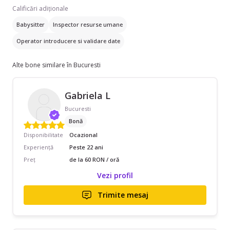
Calificări adiționale
Babysitter
Inspector resurse umane
Operator introducere si validare date
Alte bone similare în Bucuresti
Gabriela L
Bucuresti
Bonă
Disponibilitate
Ocazional
Experiență
Peste 22 ani
Preț
de la 60 RON / oră
Vezi profil
Trimite mesaj