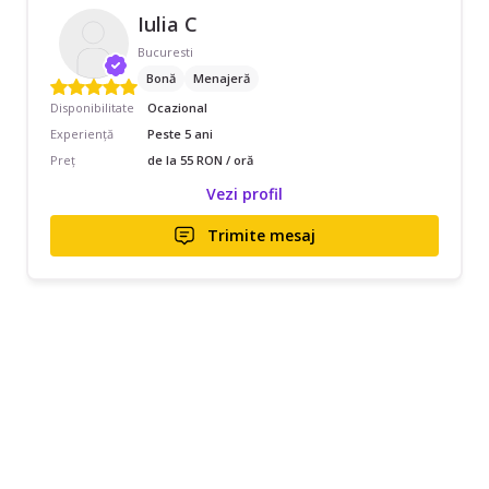
Iulia C
Bucuresti
Bonă
Menajeră
Disponibilitate
Ocazional
Experiență
Peste 5 ani
Preț
de la 55 RON / oră
Vezi profil
Trimite mesaj