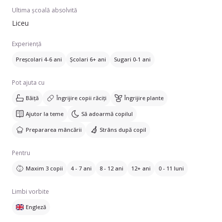
Ultima școală absolvită
Liceu
Experiență
Preșcolari 4-6 ani
Școlari 6+ ani
Sugari 0-1 ani
Pot ajuta cu
Băiță
Îngrijire copii răciți
Îngrijire plante
Ajutor la teme
Să adoarmă copilul
Prepararea mâncării
Strâns după copil
Pentru
Maxim 3 copii
4 - 7 ani
8 - 12 ani
12+ ani
0 - 11 luni
Limbi vorbite
Engleză