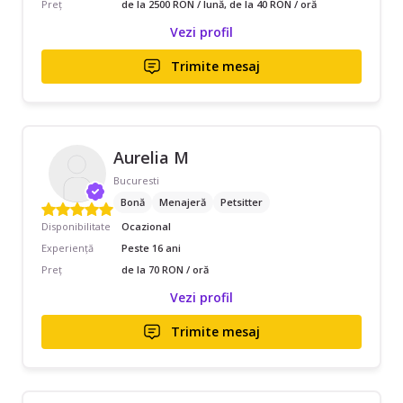
Preț
de la 2500 RON / lună, de la 40 RON / oră
Vezi profil
Trimite mesaj
Aurelia M
Bucuresti
Bonă
Menajeră
Petsitter
Disponibilitate
Ocazional
Experiență
Peste 16 ani
Preț
de la 70 RON / oră
Vezi profil
Trimite mesaj