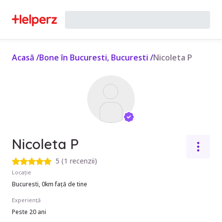
Acasă
/
Bone în Bucuresti, Bucuresti
/
Nicoleta P
Nicoleta P
5
(
1 recenzii
)
Locație
Bucuresti, 0km față de tine
Experiență
Peste 20 ani