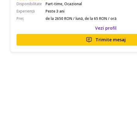
Disponibilitate
Part-time, Ocazional
Experiență
Peste 3 ani
Preț
de la 2650 RON / lună, de la 65 RON / oră
Vezi profil
Trimite mesaj