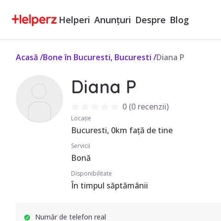
Helperi
Anunțuri
Despre
Blog
Acasă
/
Bone în Bucuresti, Bucuresti
/
Diana P
Diana P
0
(
0 recenzii
)
Locație
Bucuresti, 0km față de tine
Servicii
Bonă
Disponibilitate
În timpul săptămânii
Număr de telefon real