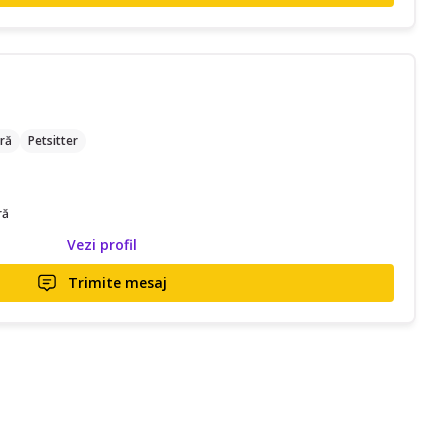
ră
Petsitter
ră
Vezi profil
Trimite mesaj