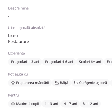
Despre mine
-
Ultima școală absolvită
Liceu
Restaurare
Experiență
Preșcolari 1-3 ani
Preșcolari 4-6 ani
Școlari 6+ ani
Exp
Pot ajuta cu
Prepararea mâncării
Băiță
Curățenie ușoară
Pentru
Maxim 4 copii
1 - 3 ani
4 - 7 ani
8 - 12 ani