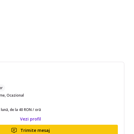
M
er
time, Ocazional
 lună, de la 40 RON / oră
Vezi profil
Trimite mesaj