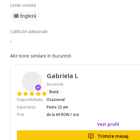
Limbi vorbite
Engleză
Calificări adiționale
-
Alte bone similare în Bucuresti
Gabriela L
Bucuresti
Bonă
Disponibilitate
Ocazional
Experiență
Peste 22 ani
Preț
de la 60 RON / oră
Vezi profil
Trimite mesaj