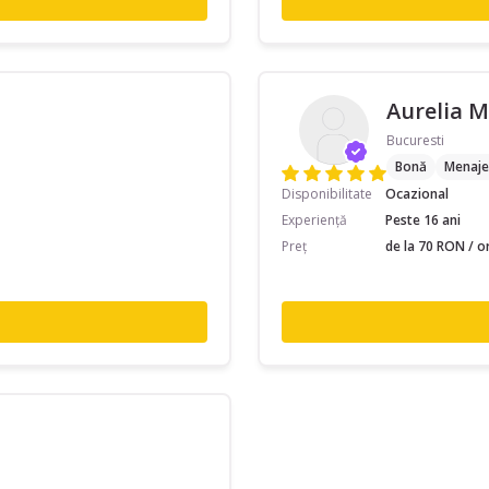
Aurelia M
Bucuresti
Bonă
Menaje
Disponibilitate
Ocazional
Experiență
Peste 16 ani
Preț
de la 70 RON / o