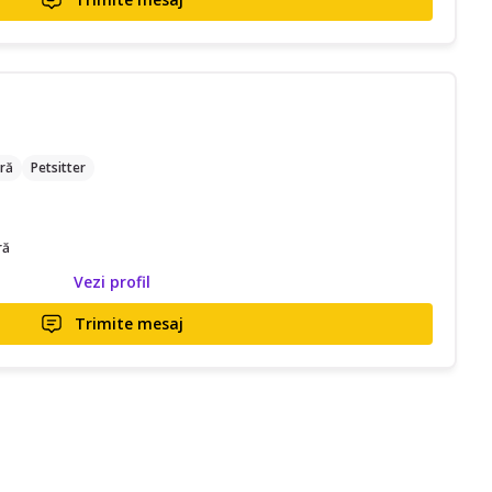
ră
Petsitter
ră
Vezi profil
Trimite mesaj