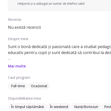
Helperul și-a adăugat un număr de telefon valid
Recenzii
Nu există recenzii
Despre mine
Sunt o bonă dedicată și pasionată care a studiat pedagog
educativ pentru copii și sunt dedicată să contribui la de
Am obținut o diplomă în pedagogie, care m-a pregătit să î
Mai multe
emoțională și socială. În timpul studiilor mele, am înv
stimulant.
Caut program
Full-time
Ocazional
Experiența mea anterioară include munca ca bonă și educat
adolescenți, ceea ce m-a ajutat să înțeleg și să mă adapte
Disponibilitatea mea
comunicarea eficientă cu părinții și organizarea activităț
În timpul săptămânii
În weekend
Nunți/Botezuri
Pes