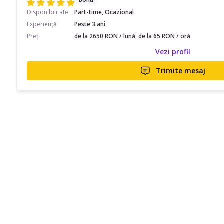
Disponibilitate
Part-time, Ocazional
Experiență
Peste 3 ani
Preț
de la 2650 RON / lună, de la 65 RON / oră
Vezi profil
Trimite mesaj