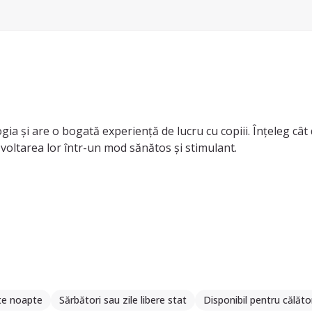
ia și are o bogată experiență de lucru cu copiii. Înțeleg cât
zvoltarea lor într-un mod sănătos și stimulant.
nțeleg nevoile individuale ale copiilor și să dezvolt strategi
ățat despre metodele de învățare ale copiilor, gestionarea c
or în diverse medii, inclusiv creșe și școli. Am lucrat cu cop
z la nevoile diferite ale acestora. De-a lungul carierei mele,
ilor educaționale și recreative pentru copii.
te noapte
Sărbători sau zile libere stat
Disponibil pentru călăto