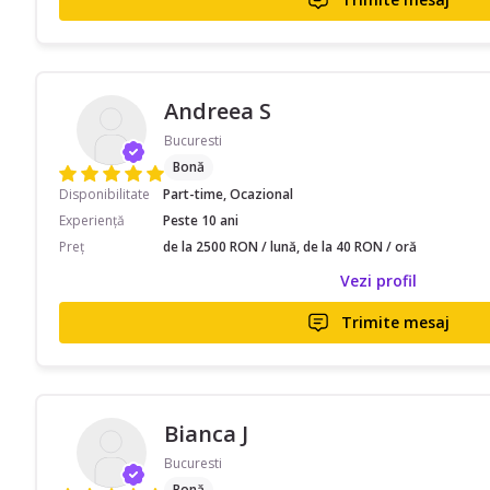
Andreea S
Bucuresti
Bonă
Disponibilitate
Part-time, Ocazional
Experiență
Peste 10 ani
Preț
de la 2500 RON / lună, de la 40 RON / oră
Vezi profil
Trimite mesaj
Bianca J
Bucuresti
Bonă