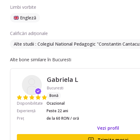
Limbi vorbite
Engleză
Calificări adiționale
Alte studii : Colegiul National Pedagogic "Constantin Cantacu
Alte bone similare în Bucuresti
Gabriela L
Bucuresti
Bonă
Disponibilitate
Ocazional
Experiență
Peste 22 ani
Preț
de la 60 RON / oră
Vezi profil
Trimite mesaj