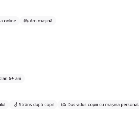
sideră că fiecare copil este unic și are potențialul de a creș
 îi ajute să descopere lumea înconjurătoare și să își dezvolte ab
a online
Am mașină
lari 6+ ani
lul
Strâns după copil
Dus-adus copiii cu mașina personal