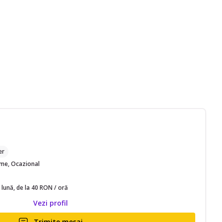
M
er
time, Ocazional
 lună, de la 40 RON / oră
Vezi profil
Trimite mesaj