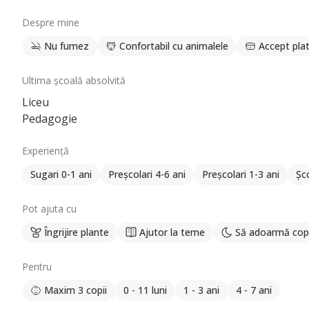
Sunt o persoană răbdătoare, creativă și empatică, care con
activități interesante și interactive pentru copii, care să
Despre mine
Nu fumez
Confortabil cu animalele
Accept plat
Ultima școală absolvită
Liceu
Pedagogie
Experiență
Sugari 0-1 ani
Preșcolari 4-6 ani
Preșcolari 1-3 ani
Șco
Pot ajuta cu
Îngrijire plante
Ajutor la teme
Să adoarmă copi
Pentru
Maxim 3 copii
0 - 11 luni
1 - 3 ani
4 - 7 ani