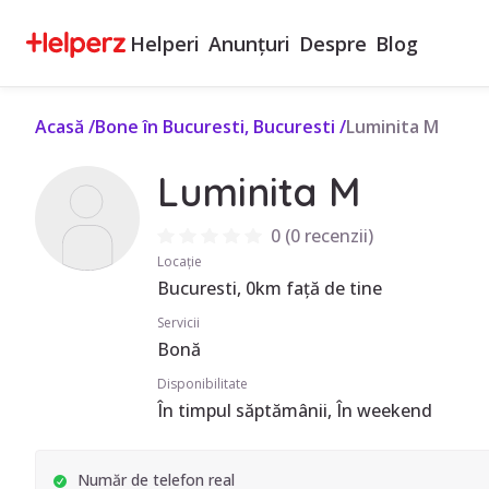
Helperi
Anunțuri
Despre
Blog
Acasă
/
Bone în Bucuresti, Bucuresti
/
Luminita M
Luminita M
0
(
0 recenzii
)
Locație
Bucuresti, 0km față de tine
Servicii
Bonă
Disponibilitate
În timpul săptămânii, În weekend
Număr de telefon real