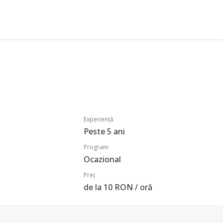
Experiență
Peste 5 ani
Program
Ocazional
Preț
de la 10 RON / oră