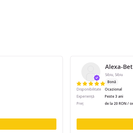
Alexa-Bet
Sibiu, Sibiu
Bonă
Disponibilitate
Ocazional
Experiență
Peste 3 ani
Preț
de la 20 RON / o