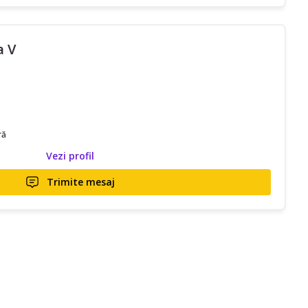
a V
ră
Vezi profil
Trimite mesaj