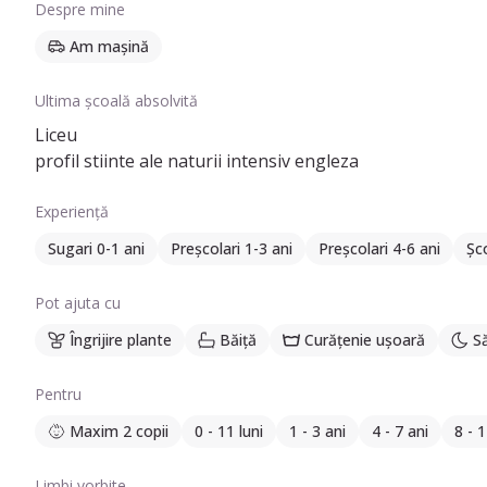
Despre mine
Am mașină
Ultima școală absolvită
Liceu
profil stiinte ale naturii intensiv engleza
Experiență
Sugari 0-1 ani
Preșcolari 1-3 ani
Preșcolari 4-6 ani
Șco
Pot ajuta cu
Îngrijire plante
Băiță
Curățenie ușoară
S
Pentru
Maxim 2 copii
0 - 11 luni
1 - 3 ani
4 - 7 ani
8 - 1
Limbi vorbite