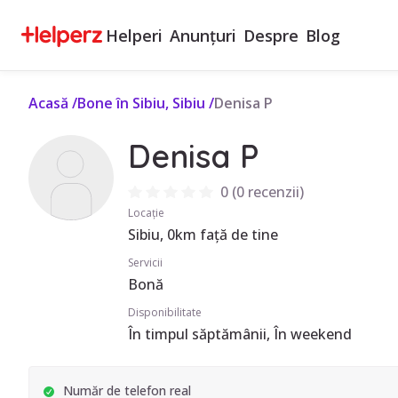
Helperi
Anunțuri
Despre
Blog
Acasă
/
Bone în Sibiu, Sibiu
/
Denisa P
Denisa P
0
(
0 recenzii
)
Locație
Sibiu, 0km față de tine
Servicii
Bonă
Disponibilitate
În timpul săptămânii, În weekend
Număr de telefon real