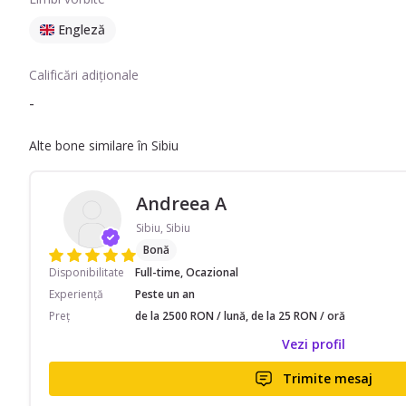
Engleză
Calificări adiționale
-
Alte bone similare în Sibiu
Andreea A
Sibiu, Sibiu
Bonă
Disponibilitate
Full-time, Ocazional
Experiență
Peste un an
Preț
de la 2500 RON / lună, de la 25 RON / oră
Vezi profil
Trimite mesaj