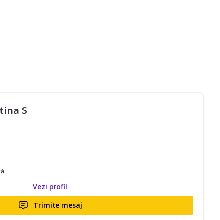
tina S
ră
Vezi profil
Trimite mesaj