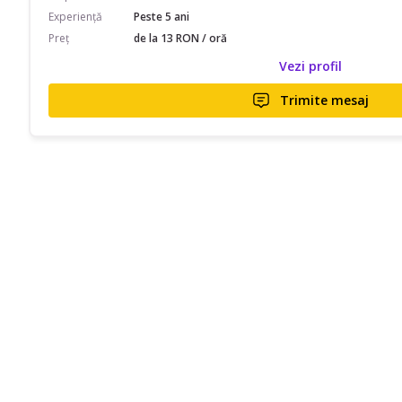
Experiență
Peste 5 ani
Preț
de la 13 RON / oră
Vezi profil
Trimite mesaj