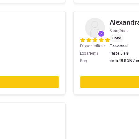
Alexandr
Sibiu, Sibiu
Bonă
Disponibilitate
Ocazional
Experiență
Peste 5 ani
Preț
de la 15 RON / o