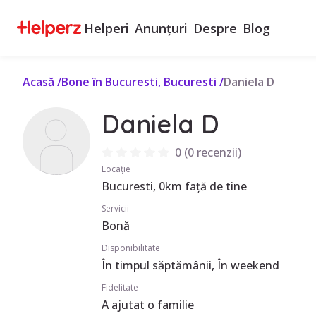
Helperi
Anunțuri
Despre
Blog
Acasă
/
Bone în Bucuresti, Bucuresti
/
Daniela D
Daniela D
0
(
0 recenzii
)
Locație
Bucuresti, 0km față de tine
Servicii
Bonă
Disponibilitate
În timpul săptămânii, În weekend
Fidelitate
A ajutat o familie