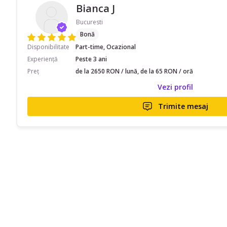
Bianca J
Bucuresti
Bonă
Disponibilitate
Part-time, Ocazional
Experiență
Peste 3 ani
Preț
de la 2650 RON / lună, de la 65 RON / oră
Vezi profil
Trimite mesaj