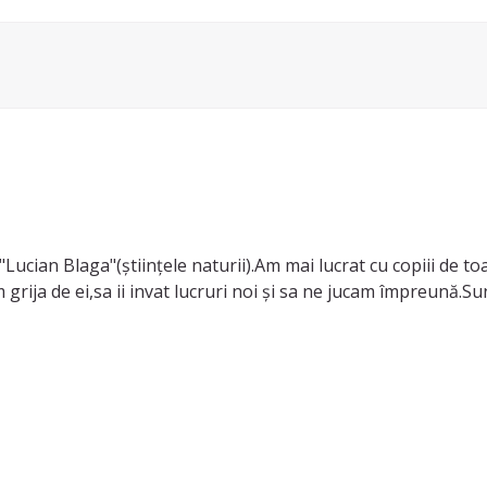
"Lucian Blaga"(științele naturii).Am mai lucrat cu copiii de to
m grija de ei,sa ii invat lucruri noi și sa ne jucam împreună.S