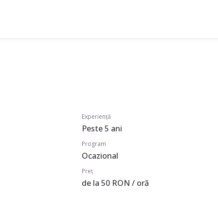
Experiență
Peste 5 ani
Program
Ocazional
Preț
de la 50 RON / oră