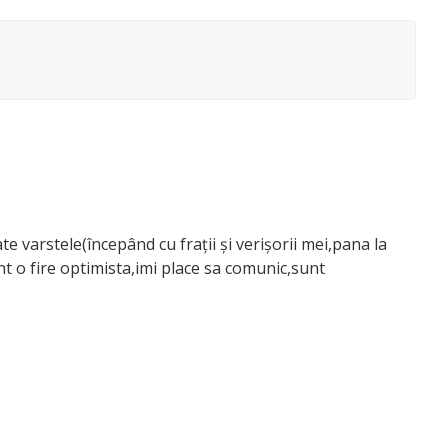
ate varstele(începând cu frații și verișorii mei,pana la
unt o fire optimista,imi place sa comunic,sunt