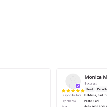
Monica 
Bucuresti
Bonă
Petsitt
Disponibilitate
Full-time, Part-
Experiență
Peste 5 ani
Preț
de la 2600 RON /