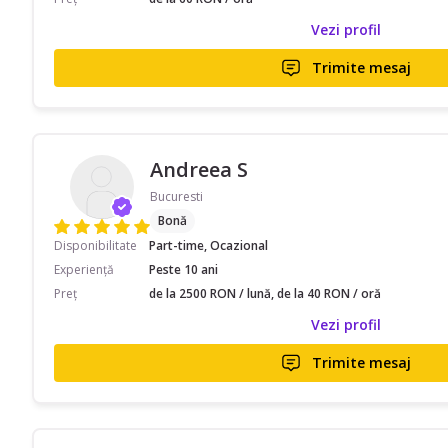
Vezi profil
Trimite mesaj
Andreea S
Bucuresti
Bonă
Disponibilitate
Part-time, Ocazional
Experiență
Peste 10 ani
Preț
de la 2500 RON / lună, de la 40 RON / oră
Vezi profil
Trimite mesaj