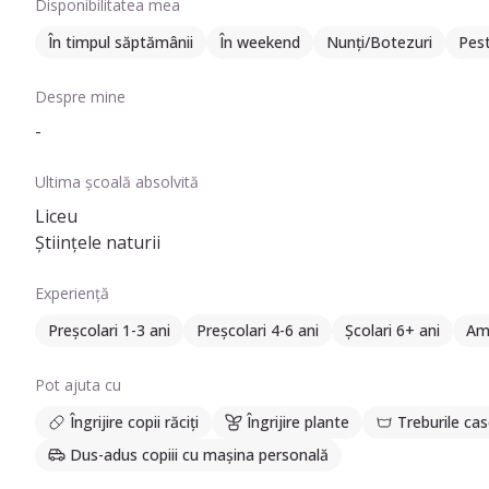
Disponibilitatea mea
În timpul săptămânii
În weekend
Nunți/Botezuri
Pes
Despre mine
-
Ultima școală absolvită
Liceu
Științele naturii
Experiență
Preșcolari 1-3 ani
Preșcolari 4-6 ani
Școlari 6+ ani
Am 
Pot ajuta cu
Îngrijire copii răciți
Îngrijire plante
Treburile cas
Dus-adus copiii cu mașina personală