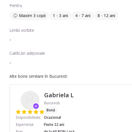
Pentru
Maxim 3 copii
1 - 3 ani
4 - 7 ani
8 - 12 ani
Limbi vorbite
-
Calificări adiționale
-
Alte bone similare în Bucuresti
Gabriela L
Bucuresti
Bonă
Disponibilitate
Ocazional
Experiență
Peste 22 ani
Preț
de la 60 RON / oră