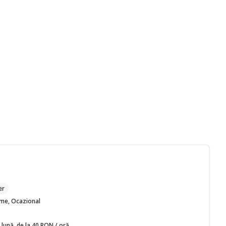
M
er
time, Ocazional
 lună, de la 40 RON / oră