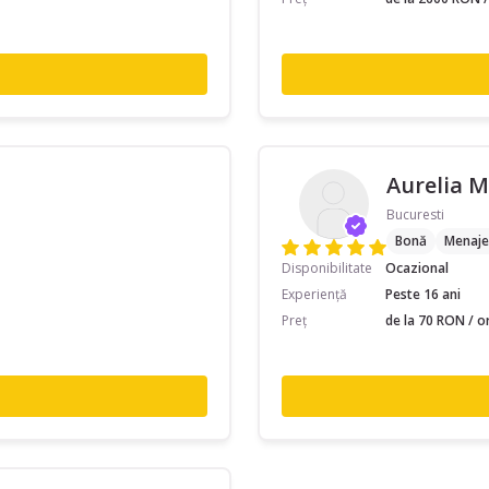
Aurelia M
Bucuresti
Bonă
Menaje
Disponibilitate
Ocazional
Experiență
Peste 16 ani
Preț
de la 70 RON / o