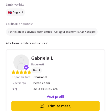
Limbi vorbite
Engleză
Calificări adiționale
Tehnician in activitati economice - Colegiul Economic A.D Xenopol
Alte bone similare în Bucuresti
Gabriela L
Bucuresti
Bonă
Disponibilitate
Ocazional
Experiență
Peste 22 ani
Preț
de la 60 RON / oră
Vezi profil
Trimite mesaj