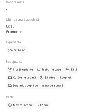
Despre mine
-
Ultima școală absolvită
Liceu
Economie
Experiență
Școlari 6+ ani
Pot ajuta cu
Îngrijire plante
Treburile casei
Băiță
Curățenie ușoară
Să adoarmă copilul
Dus-adus copiii cu mașina personală
Pentru
Maxim 3 copii
8 - 12 ani