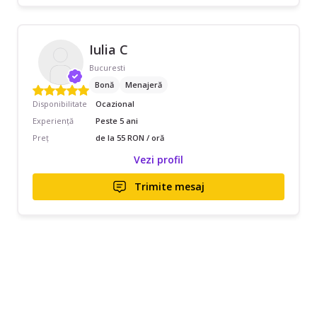
Iulia C
Bucuresti
Bonă
Menajeră
Disponibilitate
Ocazional
Experiență
Peste 5 ani
Preț
de la 55 RON / oră
Vezi profil
Trimite mesaj