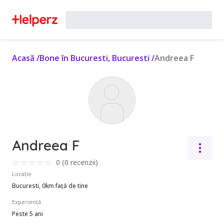
Acasă
/
Bone în Bucuresti, Bucuresti
/
Andreea F
Andreea F
0
(
0 recenzii
)
Locație
Bucuresti, 0km față de tine
Experiență
Peste 5 ani