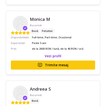
Monica M
Bucuresti
Bonă
Petsitter
Disponibilitate
Full-time, Part-time, Ocazional
Experiență
Peste 5 ani
Preț
de la 2600 RON / lună, de la 40 RON / oră
Vezi profil
Trimite mesaj
Andreea S
Bucuresti
Bonă