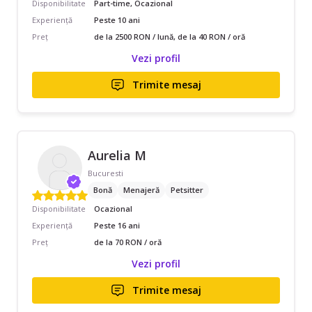
Disponibilitate
Part-time, Ocazional
Experiență
Peste 10 ani
Preț
de la 2500 RON / lună, de la 40 RON / oră
Vezi profil
Trimite mesaj
Aurelia M
Bucuresti
Bonă
Menajeră
Petsitter
Disponibilitate
Ocazional
Experiență
Peste 16 ani
Preț
de la 70 RON / oră
Vezi profil
Trimite mesaj