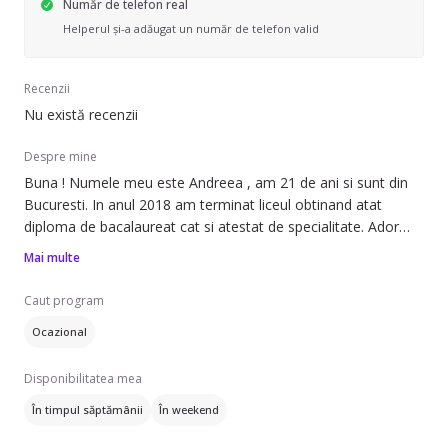
Număr de telefon real
Helperul și-a adăugat un număr de telefon valid
Recenzii
Nu există recenzii
Despre mine
Buna ! Numele meu este Andreea , am 21 de ani si sunt din
Bucuresti. In anul 2018 am terminat liceul obtinand atat
diploma de bacalaureat cat si atestat de specialitate. Ador
copii , imi place sa ma joc cu ei , sa ii ajut la teme si sa ne
Mai multe
petrecem timpul facand activitati constructive .
Caut program
Ocazional
Disponibilitatea mea
În timpul săptămânii
În weekend