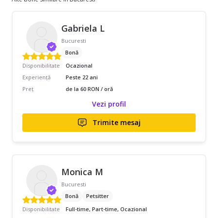
Gabriela L
Bucuresti
Bonă
Disponibilitate
Ocazional
Experiență
Peste 22 ani
Preț
de la 60 RON / oră
Vezi profil
Trimite mesaj
Monica M
Bucuresti
Bonă
Petsitter
Disponibilitate
Full-time, Part-time, Ocazional