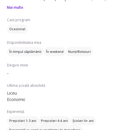
meditatii la engleza. Am experienta cu copii, am făcut și
Mai multe
voluntariat. Nu am frați sau surori, dar am avut grija de
verișorii mei pana au crescut. Am fost și animatoare la
Caut program
petreceri pentru copii, așadar le pot captiva atenția destul de
Ocazional
ușor.
Disponibilitatea mea
În timpul săptămânii
În weekend
Nunți/Botezuri
Despre mine
-
Ultima școală absolvită
Liceu
Economic
Experiență
Preșcolari 1-3 ani
Preșcolari 4-6 ani
Școlari 6+ ani
Experiență cu copii cu probleme în dezvoltare