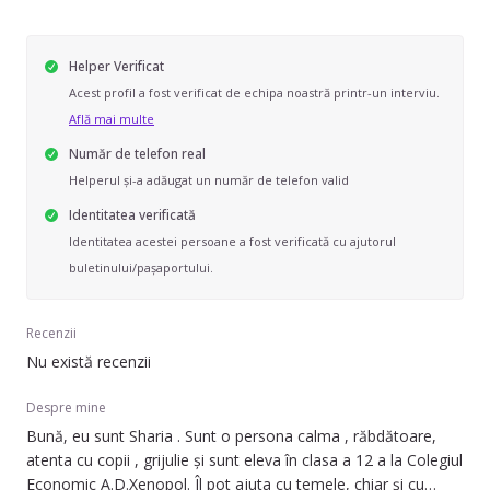
Helper Verificat
Acest profil a fost verificat de echipa noastră printr-un interviu.
Află mai multe
Număr de telefon real
Helperul și-a adăugat un număr de telefon valid
Identitatea verificată
Identitatea acestei persoane a fost verificată cu ajutorul
buletinului/pașaportului.
Recenzii
Nu există recenzii
Despre mine
Bună, eu sunt Sharia . Sunt o persona calma , răbdătoare,
atenta cu copii , grijulie și sunt eleva în clasa a 12 a la Colegiul
Economic A.D.Xenopol. Îl pot ajuta cu temele, chiar și cu