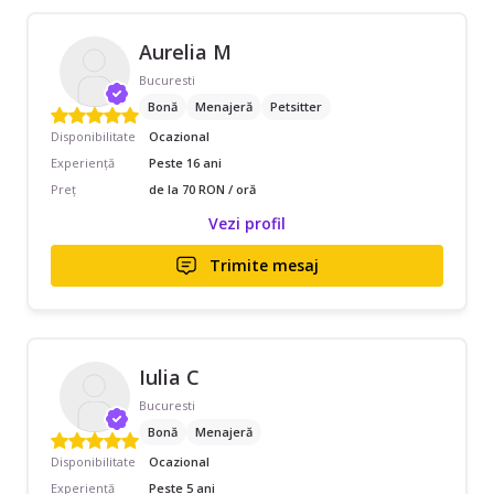
Aurelia M
Bucuresti
Bonă
Menajeră
Petsitter
Disponibilitate
Ocazional
Experiență
Peste 16 ani
Preț
de la 70 RON / oră
Vezi profil
Trimite mesaj
Iulia C
Bucuresti
Bonă
Menajeră
Disponibilitate
Ocazional
Experiență
Peste 5 ani