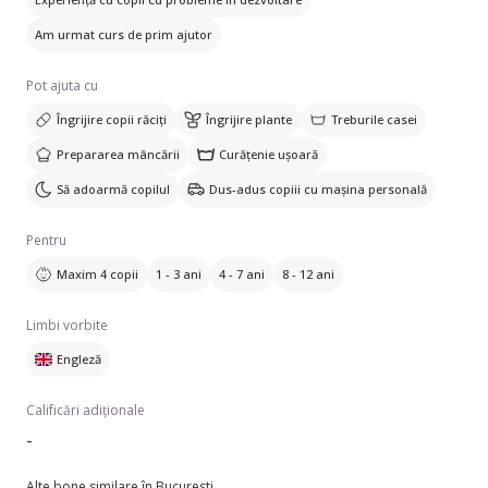
Am urmat curs de prim ajutor
Pot ajuta cu
Îngrijire copii răciți
Îngrijire plante
Treburile casei
Prepararea mâncării
Curățenie ușoară
Să adoarmă copilul
Dus-adus copiii cu mașina personală
Pentru
Maxim 4 copii
1 - 3 ani
4 - 7 ani
8 - 12 ani
Limbi vorbite
Engleză
Calificări adiționale
-
Alte bone similare în Bucuresti