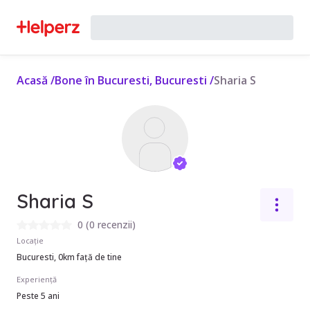
Acasă
/
Bone în Bucuresti, Bucuresti
/
Sharia S
Sharia S
0
(
0 recenzii
)
Locație
Bucuresti, 0km față de tine
Experiență
Peste 5 ani