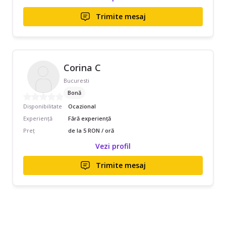
Trimite mesaj
Corina C
Bucuresti
Bonă
Disponibilitate
Ocazional
Experiență
Fără experiență
Preț
de la 5 RON / oră
Vezi profil
Trimite mesaj