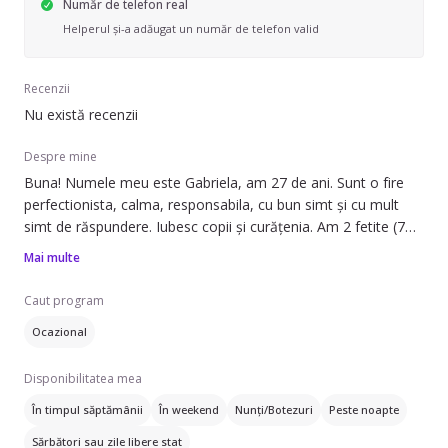
Număr de telefon real
Helperul și-a adăugat un număr de telefon valid
Recenzii
Nu există recenzii
Despre mine
Buna! Numele meu este Gabriela, am 27 de ani. Sunt o fire
perfectionista, calma, responsabila, cu bun simt și cu mult
simt de răspundere. Iubesc copii și curățenia. Am 2 fetite (7
ani și 1 an). Am abilitatea de a ma înțelege extraordinar de
Mai multe
bine cu copilașii și de a ne imprietenii super rapid. Pe partea
de curățenie, sunt extrem de meticuloasa (îmi place ca totul
Caut program
sa fie fără cusur în urma mea), îmi place sa îmi fac treaba cu
Ocazional
simt de răspundere, fără a pierde vremea (a trage de timp).
Disponibilitatea mea
În timpul săptămânii
În weekend
Nunți/Botezuri
Peste noapte
Sărbători sau zile libere stat