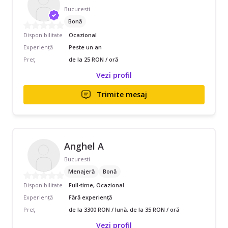
Bucuresti
Bonă
Disponibilitate
Ocazional
Experiență
Peste un an
Preț
de la 25 RON / oră
Vezi profil
Trimite mesaj
Anghel A
Bucuresti
Menajeră
Bonă
Disponibilitate
Full-time, Ocazional
Experiență
Fără experiență
Preț
de la 3300 RON / lună, de la 35 RON / oră
Vezi profil