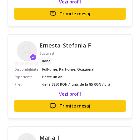
Vezi profil
Trimite mesaj
Ernesta-Stefania F
Bucuresti
Bonă
Disponibilitate
Full-time, Part-time, Ocazional
Experiență
Peste un an
Preț
de la 3850 RON / lună, de la 85 RON / oră
Vezi profil
Trimite mesaj
Maria T