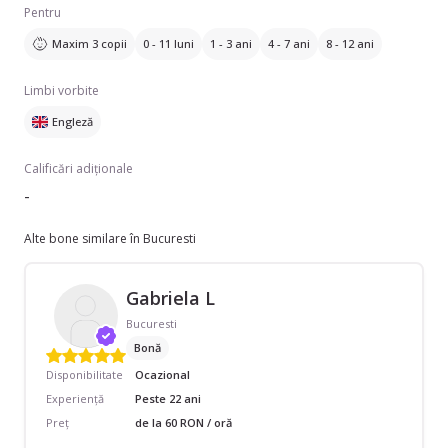
Pentru
Maxim 3 copii
0 - 11 luni
1 - 3 ani
4 - 7 ani
8 - 12 ani
Limbi vorbite
Engleză
Calificări adiționale
-
Alte bone similare în Bucuresti
Gabriela L
Bucuresti
Bonă
Disponibilitate
Ocazional
Experiență
Peste 22 ani
Preț
de la 60 RON / oră