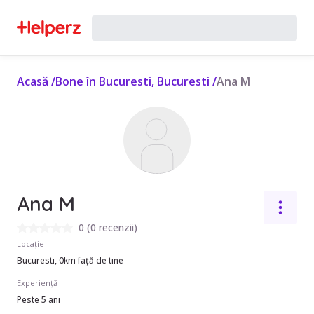
Acasă
/
Bone în Bucuresti, Bucuresti
/
Ana M
Ana M
0
(
0 recenzii
)
Locație
Bucuresti, 0km față de tine
Experiență
Peste 5 ani