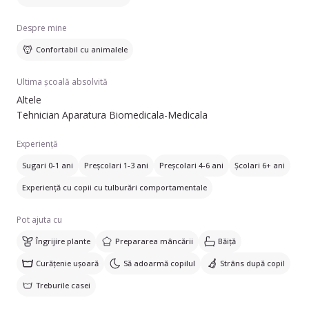
Despre mine
Confortabil cu animalele
Ultima școală absolvită
Altele
Tehnician Aparatura Biomedicala-Medicala
Experiență
Sugari 0-1 ani
Preșcolari 1-3 ani
Preșcolari 4-6 ani
Școlari 6+ ani
Experiență cu copii cu tulburări comportamentale
Pot ajuta cu
Îngrijire plante
Prepararea mâncării
Băiță
Curățenie ușoară
Să adoarmă copilul
Strâns după copil
Treburile casei