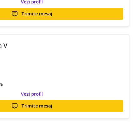
Vezi profil
Trimite mesaj
a V
ră
Vezi profil
Trimite mesaj