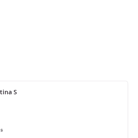
tina S
ră