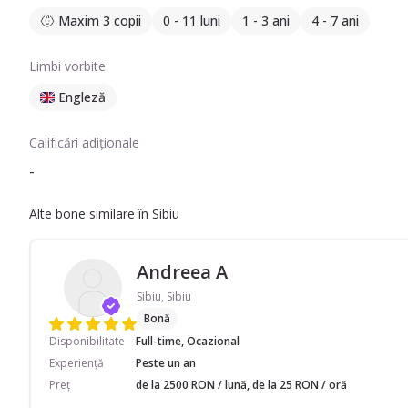
Maxim 3 copii
0 - 11 luni
1 - 3 ani
4 - 7 ani
Limbi vorbite
Engleză
Calificări adiționale
-
Alte bone similare în Sibiu
Andreea A
Sibiu, Sibiu
Bonă
Disponibilitate
Full-time, Ocazional
Experiență
Peste un an
Preț
de la 2500 RON / lună, de la 25 RON / oră