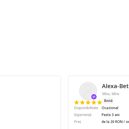
Alexa-Bet
Sibiu, Sibiu
Bonă
Disponibilitate
Ocazional
Experiență
Peste 3 ani
Preț
de la 20 RON / o