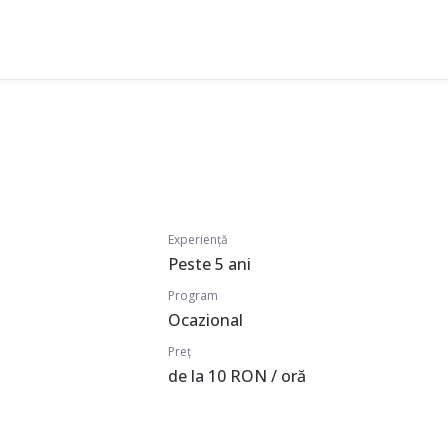
Experiență
Peste 5 ani
Program
Ocazional
Preț
de la 10 RON / oră