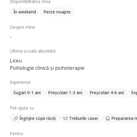
Disponibilitatea mea
În weekend
Peste noapte
Despre mine
-
Ultima școală absolvită
Liceu
Psihologie clinică și psihoterapie
Experiență
Sugari 0-1 ani
Preșcolari 1-3 ani
Preșcolari 4-6 ani
Ex
Pot ajuta cu
Îngrijire copii răciți
Treburile casei
Prepararea m
Pentru