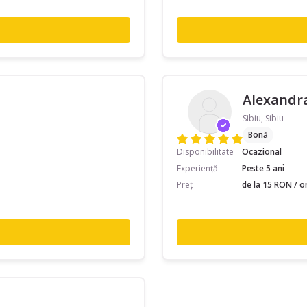
Alexandr
Sibiu, Sibiu
Bonă
Disponibilitate
Ocazional
Experiență
Peste 5 ani
Preț
de la 15 RON / o