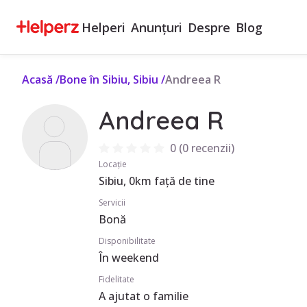
Helperi
Anunțuri
Despre
Blog
Acasă
/
Bone în Sibiu, Sibiu
/
Andreea R
Andreea R
0
(
0 recenzii
)
Locație
Sibiu, 0km față de tine
Servicii
Bonă
Disponibilitate
În weekend
Fidelitate
A ajutat o familie