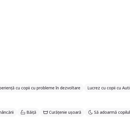
periență cu copii cu probleme în dezvoltare
Lucrez cu copii cu Au
âncării
Băiță
Curățenie ușoară
Să adoarmă copilul