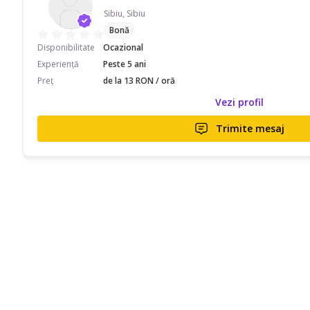
Sibiu, Sibiu
Bonă
Disponibilitate
Ocazional
Experiență
Peste 5 ani
Preț
de la 13 RON / oră
Vezi profil
Trimite mesaj