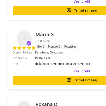
Vezi profil
Trimite mesaj
Maria G
Sibiu, Sibiu
Bonă
Menajeră
Petsitter
Disponibilitate
Part-time, Ocazional
Experiență
Peste 2 ani
Preț
de la 2000 RON / lună, de la 30 RON / oră
Vezi profil
Trimite mesaj
Roxana D