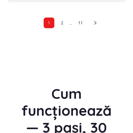
..
1
2
11
Cum
funcționează
— 3 pași, 30