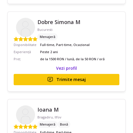
Dobre Simona M
Bucuresti
Menajeră
Disponibilitate
Full-time, Part-time, Ocazional
Experiență
Peste 2 ani
Preț
de la 1500 RON / lună, de la 50 RON / oră
Vezi profil
Trimite mesaj
Ioana M
Bragadiru, Ilfov
Menajeră
Bonă
Disponibilitate
Full-time, Part-time