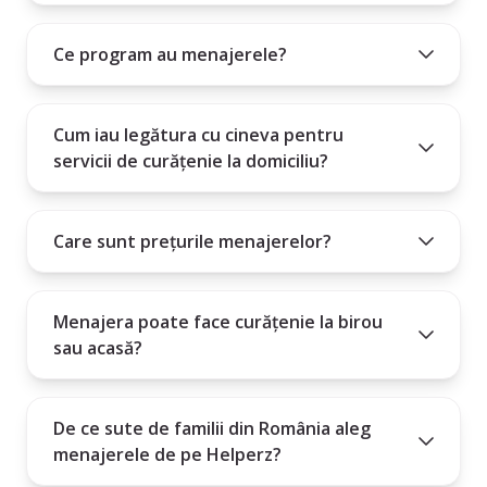
10. Angajarea unei menajere este un angajament mare și este
Cum poți intra în contact cu menajera aleasă?
important să știi dacă persoana pe care o angajezi este potrivită
Ce program au menajerele?
Plătești un abonament lunar, trimestrial sau anual.
pentru nevoile tale.
Cum iau legătura cu cineva pentru
servicii de curățenie la domiciliu?
Care sunt prețurile menajerelor?
Menajera poate face curățenie la birou
sau acasă?
De ce sute de familii din România aleg
menajerele de pe Helperz?