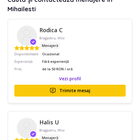
Mihailesti
Rodica C
Bragadiru, Ilfov
Menajeră
Disponibilitate
Ocazional
Experiență
Fără experiență
Preț
de la 50 RON / oră
Vezi profil
Trimite mesaj
Halis U
Bragadiru, Ilfov
Menajeră