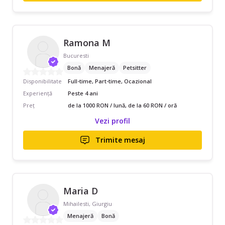
Ramona M
Bucuresti
Bonă
Menajeră
Petsitter
Disponibilitate
Full-time, Part-time, Ocazional
Experiență
Peste 4 ani
Preț
de la 1000 RON / lună, de la 60 RON / oră
Vezi profil
Trimite mesaj
Maria D
Mihailesti, Giurgiu
Menajeră
Bonă