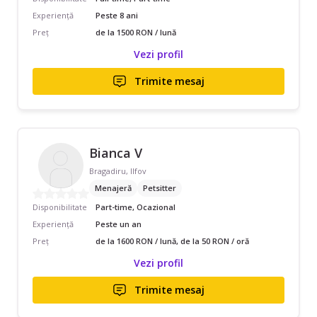
Experiență
Peste 8 ani
Preț
de la 1500 RON / lună
Vezi profil
Trimite mesaj
Bianca V
Bragadiru, Ilfov
Menajeră
Petsitter
Disponibilitate
Part-time, Ocazional
Experiență
Peste un an
Preț
de la 1600 RON / lună, de la 50 RON / oră
Vezi profil
Trimite mesaj