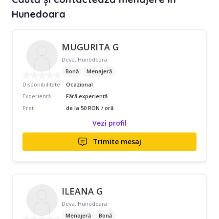
Hunedoara
MUGURITA G
Deva, Hunedoara
Bonă
Menajeră
Disponibilitate
Ocazional
Experiență
Fără experiență
Preț
de la 50 RON / oră
Vezi profil
Trimite mesaj
ILEANA G
Deva, Hunedoara
Menajeră
Bonă