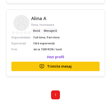
Alina A
Deva, Hunedoara
Bonă
Menajeră
Disponibilitate
Full-time, Part-time
Experiență
Fără experiență
Preț
de la 1500 RON / lună
Vezi profil
Trimite mesaj
1