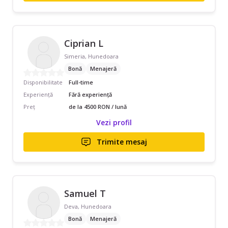
Ciprian L
Simeria, Hunedoara
Bonă
Menajeră
Disponibilitate
Full-time
Experiență
Fără experiență
Preț
de la 4500 RON / lună
Vezi profil
Trimite mesaj
Samuel T
Deva, Hunedoara
Bonă
Menajeră