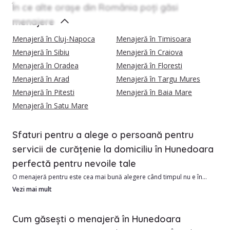
În ce alte orașe din România poți găsi
menajere
Menajeră în Cluj-Napoca
Menajeră în Timisoara
Menajeră în Sibiu
Menajeră în Craiova
Menajeră în Oradea
Menajeră în Floresti
Menajeră în Arad
Menajeră în Targu Mures
Menajeră în Pitesti
Menajeră în Baia Mare
Menajeră în Satu Mare
Sfaturi pentru a alege o persoană pentru
servicii de curățenie la domiciliu în Hunedoara
perfectă pentru nevoile tale
O menajeră pentru este cea mai bună alegere când timpul nu e în
favoarea ta.
Vezi mai mult
Avantajele angajării unui menajere din Hunedoara includ:
Cum găsești o menajeră în Hunedoara
1. Costul este de obicei mai mic decât o firmă de curățenie