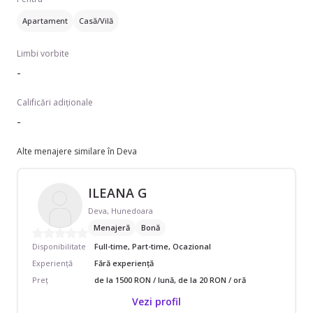
Apartament
Casă/Vilă
Limbi vorbite
-
Calificări adiționale
-
Alte menajere similare în Deva
ILEANA G
Deva, Hunedoara
Menajeră
Bonă
Disponibilitate
Full-time, Part-time, Ocazional
Experiență
Fără experiență
Preț
de la 1500 RON / lună, de la 20 RON / oră
Vezi profil