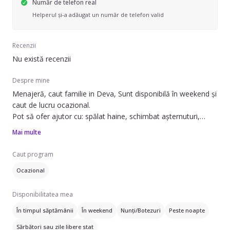
Număr de telefon real
Helperul și-a adăugat un număr de telefon valid
Recenzii
Nu există recenzii
Despre mine
Menajeră, caut familie in Deva, Sunt disponibilă în weekend și
caut de lucru ocazional.
Pot să ofer ajutor cu: spălat haine, schimbat așternuturi,
curățare aragaz/cuptor, curățare frigider, îngrijire plante și
Mai multe
prepararea mâncării.
Caut program
Am experiență in domeniu,facand acasa avand 3 copii , dar
Ocazional
sunt dornică să ajut. Pot lucra atât în apartamente, cât și în
case sau vile. Serviciile pe care le pot oferi includ curățenie
Disponibilitatea mea
generală, curățenie de întreținere, curățenie bucătărie,
curățenie baie și curățenie geamuri.
În timpul săptămânii
În weekend
Nunți/Botezuri
Peste noapte
Sărbători sau zile libere stat
Dacă sunteți interesați de un ajutor pentru îngrijirea casei