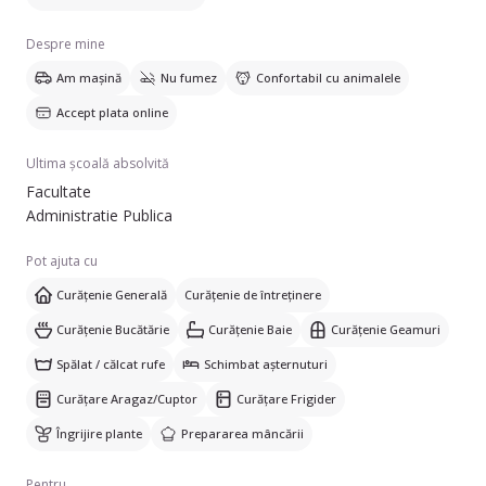
dumneavoastră, nu ezitați să mă contactați.
Despre mine
Am mașină
Nu fumez
Confortabil cu animalele
Accept plata online
Ultima școală absolvită
Facultate
Administratie Publica
Pot ajuta cu
Curățenie Generală
Curățenie de întreținere
Curățenie Bucătărie
Curățenie Baie
Curățenie Geamuri
Spălat / călcat rufe
Schimbat așternuturi
Curățare Aragaz/Cuptor
Curățare Frigider
Îngrijire plante
Prepararea mâncării
Pentru