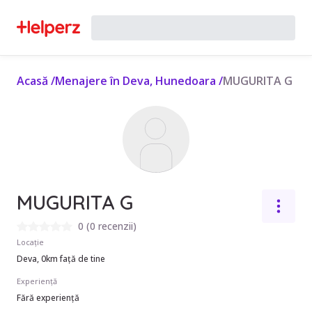
Acasă
/
Menajere în Deva, Hunedoara
/
MUGURITA G
MUGURITA G
0
(
0 recenzii
)
Locație
Deva, 0km față de tine
Experiență
Fără experiență