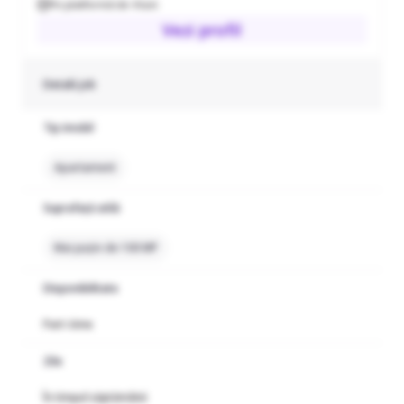
Pe platformă de 4 luni
Vezi profil
Detalii job
Tip imobil
Apartament
Suprafață utilă
Mai puțin de 100 MP
Disponibilitate
Part-time
Zile
În timpul săptămânii