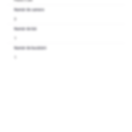
Număr de camere
3
Număr de băi
1
Număr de bucătării
1