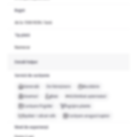
Buget
de la 1500 RON / lună
Tip plată
Numerar
Detalii helper
Servicii de curățenie
Generală
De întreținere
Bucătărie
Geamuri
Baie
Schimbat așternuturi
Curățare frigider
Îngrijire plante
Spălat / călcat rufe
Curățare aragaz/cuptor
Nivel de experiență
Peste 5 ani