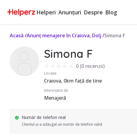
Helperi
Anunțuri
Despre
Blog
Acasă
/
Anunț menajere în Craiova, Dolj
/
Simona F
Simona F
0
(
0 recenzii
)
Locație
Craiova, 0km față de tine
Interesat/ă de
Menajeră
Număr de telefon real
Clientul și-a adăugat un număr de telefon valid