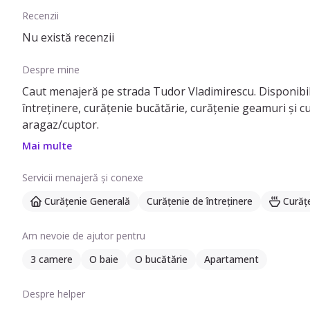
Recenzii
Nu există recenzii
Despre mine
Caut menajeră pe strada Tudor Vladimirescu. Disponibi
întreținere, curățenie bucătărie, curățenie geamuri și cu
aragaz/cuptor.
Mai multe
Servicii menajeră și conexe
Curățenie Generală
Curățenie de întreținere
Curăț
Am nevoie de ajutor pentru
3 camere
O baie
O bucătărie
Apartament
Despre helper