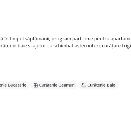
lă în timpul săptămânii, program part-time pentru apartame
rățenie baie și ajutor cu schimbat așternuturi, curățare frigid
enie Bucătărie
Curățenie Geamuri
Curățenie Baie