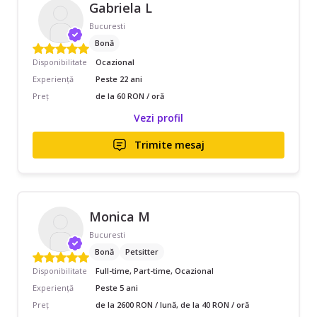
Gabriela L
Bucuresti
Bonă
Disponibilitate
Ocazional
Experiență
Peste 22 ani
Preț
de la 60 RON / oră
Vezi profil
Trimite mesaj
Monica M
Bucuresti
Bonă
Petsitter
Disponibilitate
Full-time, Part-time, Ocazional
Experiență
Peste 5 ani
Preț
de la 2600 RON / lună, de la 40 RON / oră