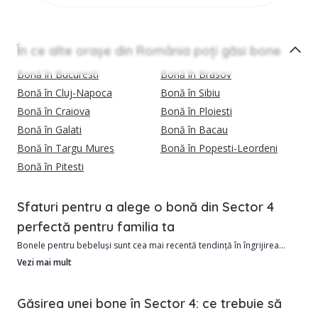
În ce alte orașe din România poți găsi bone
Bonă în Bucuresti
Bonă în Brasov
Bonă în Cluj-Napoca
Bonă în Sibiu
Bonă în Craiova
Bonă în Ploiesti
Bonă în Galati
Bonă în Bacau
Bonă în Targu Mures
Bonă în Popesti-Leordeni
Bonă în Pitesti
Sfaturi pentru a alege o bonă din Sector 4
perfectă pentru familia ta
Bonele pentru bebeluși sunt cea mai recentă tendință în îngrijirea
copiilor.
Vezi mai mult
În Sector 4 avem în momentul de față 3871 bone verificate si calificate,
Găsirea unei bone în Sector 4: ce trebuie să
gata sa iti vina in ajutor.