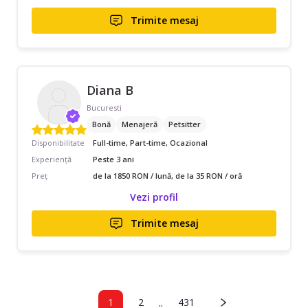
Trimite mesaj
Diana B
Bucuresti
Bonă
Menajeră
Petsitter
Disponibilitate
Full-time, Part-time, Ocazional
Experiență
Peste 3 ani
Preț
de la 1850 RON / lună, de la 35 RON / oră
Vezi profil
Trimite mesaj
..
1
2
431