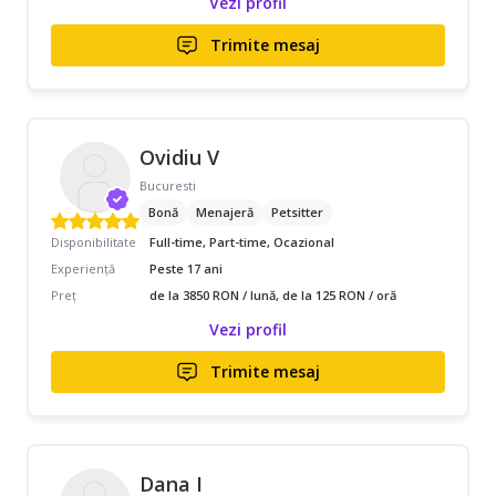
Vezi profil
Trimite mesaj
Ovidiu V
Bucuresti
Bonă
Menajeră
Petsitter
Disponibilitate
Full-time, Part-time, Ocazional
Experiență
Peste 17 ani
Preț
de la 3850 RON / lună, de la 125 RON / oră
Vezi profil
Trimite mesaj
Dana I