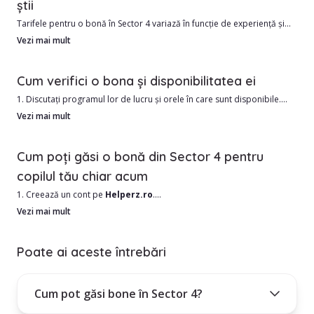
știi
Tarifele pentru o bonă în Sector 4 variază în funcție de experiență și
Avantajele angajării unui babysitter din Sector 4 includ:
program, pornind de la aproximativ 47.5 RON/oră. În zonele centrale,
Vezi mai mult
prețurile pot fi ușor mai ridicate.
1. Costul este de obicei mai mic decât o grădiniță.
Cum verifici o bona și disponibilitatea ei
2. Îngrijire personalizată în funcție de nevoile copilului dumneavoastră
Angajarea unei babysitter este un angajament mare și este important
1. Discutați programul lor de lucru și orele în care sunt disponibile.
să știi dacă persoana pe care o angajezi este potrivită pentru familia
2. Solicitați referințe de la alte familii.
Vezi mai mult
ta.
3. Verificați antecedentele penale și cazierul de conducere.
4. Obțineți un examen medical sau întrebați dacă au vaccinuri curente.
Cum poți găsi o bonă din Sector 4 pentru
copilul tău chiar acum
1. Creează un cont pe
Helperz.ro
.
2. Selectează orașul Sector 4 și alte date utile, precum zona în care
Vezi mai mult
locuiești.
3. Treci prin lista de bone din Sector 4 și alege în funcție de nevoile
Poate ai aceste întrebări
tale.
4. Folosește filtrele din stânga paginii, pentru o căutare mai restrânsă,
Cum pot găsi bone în Sector 4?
pe nevoile tale.