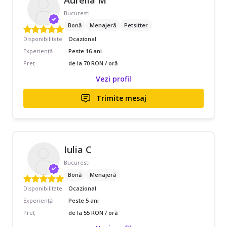
Aurelia M
Bucuresti
Bonă
Menajeră
Petsitter
Disponibilitate
Ocazional
Experiență
Peste 16 ani
Preț
de la 70 RON / oră
Vezi profil
Trimite mesaj
Iulia C
Bucuresti
Bonă
Menajeră
Disponibilitate
Ocazional
Experiență
Peste 5 ani
Preț
de la 55 RON / oră