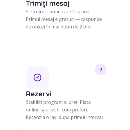
Trimiți mesaj
Scrii direct bone care îți place.
Primul mesaj e gratuit — răspunde
de obicei în mai puțin de 2 ore.
3
Rezervi
Stabiliți program și preț. Plată
online sau cash, cum preferi.
Recenzia o lași după primul interval.