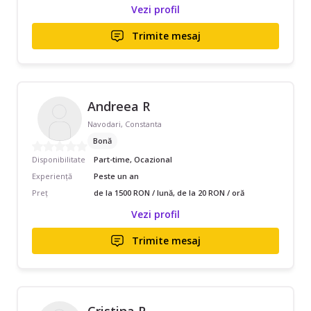
Vezi profil
Trimite mesaj
Andreea R
Navodari, Constanta
Bonă
Disponibilitate
Part-time, Ocazional
Experiență
Peste un an
Preț
de la 1500 RON / lună, de la 20 RON / oră
Vezi profil
Trimite mesaj
Cristina P