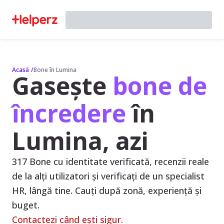
Acasă
/
Bone în Lumina
Gasește
bone de
încredere
în
Lumina, azi
317 Bone cu identitate verificată, recenzii reale
de la alți utilizatori și verificați de un specialist
HR, lângă tine. Cauți după zonă, experiență și
buget.
Contactezi când ești sigur.