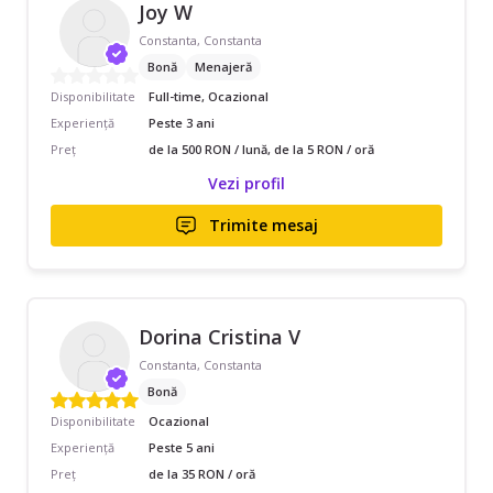
Joy W
Constanta, Constanta
Bonă
Menajeră
Disponibilitate
Full-time, Ocazional
Experiență
Peste 3 ani
Preț
de la 500 RON / lună, de la 5 RON / oră
Vezi profil
Trimite mesaj
Dorina Cristina V
Constanta, Constanta
Bonă
Disponibilitate
Ocazional
Experiență
Peste 5 ani
Preț
de la 35 RON / oră