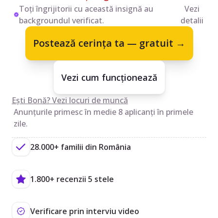
Toți îngrijitorii cu această insignă au
Vezi
backgroundul verificat.
detalii
Postează cerința ta — gratuit →
Vezi cum funcționează
Ești Bonă? Vezi locuri de muncă
Anunțurile primesc în medie 8 aplicanți în primele
zile.
28.000+ familii din România
1.800+ recenzii 5 stele
Verificare prin interviu video