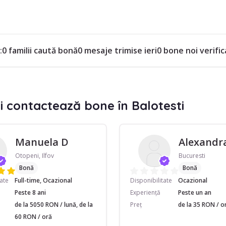
:
0 familii caută bonă
0 mesaje trimise ieri
0 bone noi verifi
i contactează bone în Balotesti
Manuela D
Alexandra
Otopeni, Ilfov
Bucuresti
Bonă
Bonă
Disponibilitate
Ocazional
tate
Full-time, Ocazional
Experiență
Peste un an
Peste 8 ani
Preț
de la 35 RON / o
de la 5050 RON / lună, de la
60 RON / oră