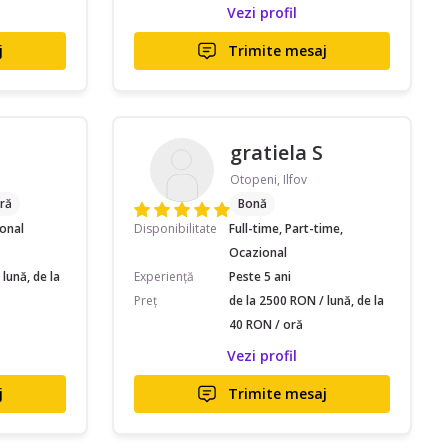
Vezi profil
j
Trimite mesaj
gratiela S
Otopeni, Ilfov
ră
Bonă
ional
Disponibilitate
Full-time, Part-time,
Ocazional
lună, de la
Experiență
Peste 5 ani
Preț
de la 2500 RON / lună, de la
40 RON / oră
Vezi profil
j
Trimite mesaj