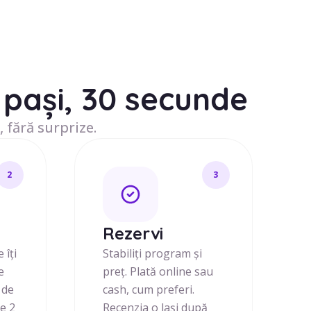
pași, 30 secunde
, fără surprize.
2
3
j
Rezervi
 îți
Stabiliți program și
e
preț. Plată online sau
 de
cash, cum preferi.
de 2
Recenzia o lași după