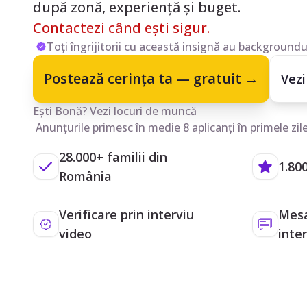
după zonă, experiență și buget.
Contactezi când ești sigur.
Toți îngrijitorii cu această insignă au backgroundul
Postează cerința ta — gratuit →
Vezi
Ești Bonă? Vezi locuri de muncă
Anunțurile primesc în medie 8 aplicanți în primele zile
28.000+ familii din
1.800
România
Verificare prin interviu
Mesa
video
inte