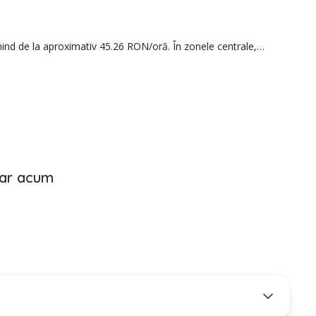
na in ajutor.
rnind de la aproximativ 45.26 RON/oră. În zonele centrale,
rsoana pe care o angajezi este potrivită pentru familia ta.
iar acum
le.