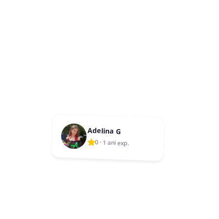
Adelina G
0
·
1 ani exp.