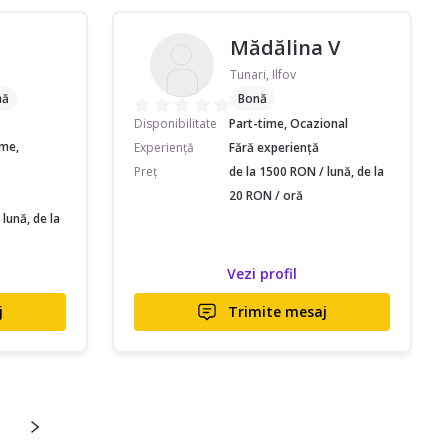
Mădălina V
Tunari, Ilfov
nă
Bonă
Disponibilitate
Part-time, Ocazional
ime,
Experiență
Fără experiență
Preț
de la 1500 RON / lună, de la
20 RON / oră
lună, de la
Vezi profil
j
Trimite mesaj