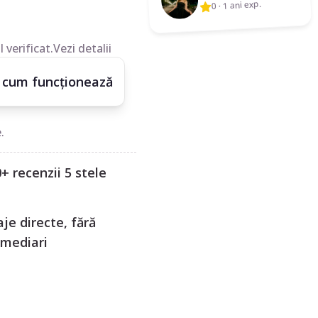
1 ani exp.
·
0
 verificat.
Vezi detalii
 cum funcționează
.
+ recenzii 5 stele
je directe, fără
rmediari