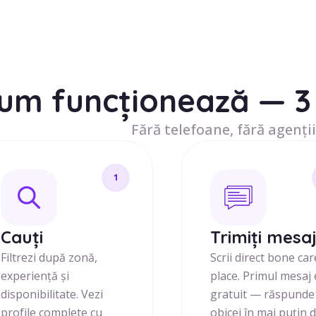
um funcționează — 3 
Fără telefoane, fără agenții
1
Cauți
Trimiți mesa
Filtrezi după zonă,
Scrii direct bone care
experiență și
place. Primul mesaj 
disponibilitate. Vezi
gratuit — răspunde
profile complete cu
obicei în mai puțin 