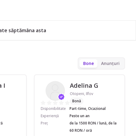
cate săptămâna asta
Bone
Anunțuri
 I
Adelina G
Otopeni, Ilfov
Bonă
Disponibilitate
Part-time, Ocazional
Experiență
Peste un an
ră
Preț
de la 1500 RON / lună, de la
60 RON / oră