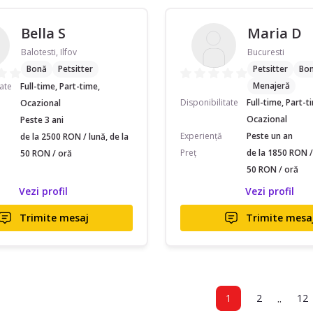
Bella S
Maria D
Balotesti, Ilfov
Bucuresti
Bonă
Petsitter
Petsitter
Bo
Menajeră
tate
Full-time, Part-time,
Disponibilitate
Full-time, Part-t
Ocazional
Ocazional
Peste 3 ani
Experiență
Peste un an
de la 2500 RON / lună, de la
Preț
de la 1850 RON / 
50 RON / oră
50 RON / oră
Vezi profil
Vezi profil
Trimite mesaj
Trimite mesa
..
1
2
12