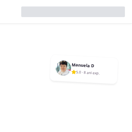
Manuela D
5.0
·
8 ani exp.