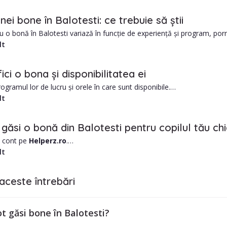
vem în momentul de față 105 bone verificate si calificate, gata sa iti vi
nei bone în Balotesti: ce trebuie să știi
ajării unui babysitter din Balotesti includ:
ru o bonă în Balotesti variază în funcție de experiență și program, po
fi ușor mai ridicate.
lt
e de obicei mai mic decât o grădiniță.
ersonalizată în funcție de nevoile copilului dumneavoastră
i babysitter este un angajament mare și este important să știi dacă pe
ici o bona și disponibilitatea ei
rogramul lor de lucru și orele în care sunt disponibile.
ferințe de la alte familii.
lt
antecedentele penale și cazierul de conducere.
n examen medical sau întrebați dacă au vaccinuri curente.
găsi o bonă din Balotesti pentru copilul tău ch
n cont pe
Helperz.ro
.
orașul Balotesti și alte date utile, precum zona în care locuiești.
lt
de nevoile tale.
iltrele din stânga paginii, pentru o căutare mai restrânsă, pe nevoile ta
aceste întrebări
ra în contact cu bona aleasă?
bonament lunar, trimestrial sau anual.
 găsi bone în Balotesti?