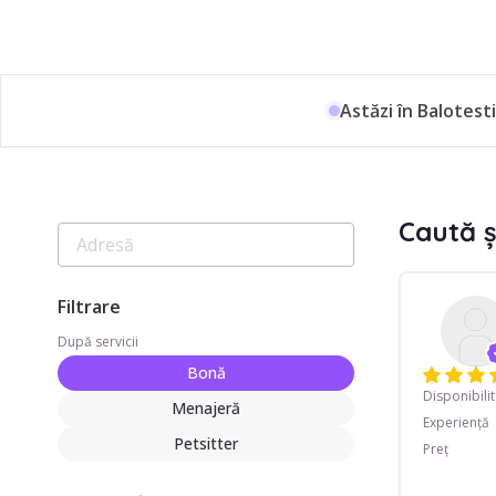
Astăzi în Balotesti
Caută ș
Filtrare
După servicii
Bonă
Disponibili
Menajeră
Experiență
Petsitter
Preț