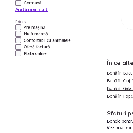
Germană
Arată mai mult
Extras
Are mașină
Nu fumează
Confortabil cu animalele
Oferă factură
Plata online
În ce alt
Bonă în Bucur
Bonă în Cluj
Bonă în Galat
Bonă în Pope
Sfaturi p
Bonele pentru 
Vezi mai mu