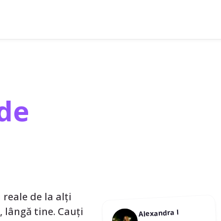
de
reale de la alți
R, lângă tine. Cauți
Alexandra I