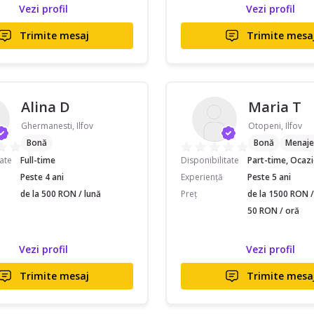
Vezi profil
Vezi profil
Trimite mesaj
Trimite mesa
Alina D
Maria T
Ghermanesti, Ilfov
Otopeni, Ilfov
Bonă
Bonă
Menaje
tate
Full-time
Disponibilitate
Part-time, Ocaz
Peste 4 ani
Experiență
Peste 5 ani
de la 500 RON / lună
Preț
de la 1500 RON / 
50 RON / oră
Vezi profil
Vezi profil
Trimite mesaj
Trimite mesa