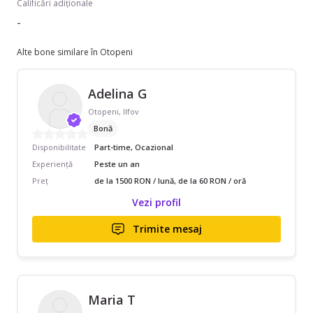
Calificări adiționale
-
Alte bone similare în Otopeni
Adelina G
Otopeni, Ilfov
Bonă
Disponibilitate
Part-time, Ocazional
Experiență
Peste un an
Preț
de la 1500 RON / lună, de la 60 RON / oră
Vezi profil
Trimite mesaj
Maria T