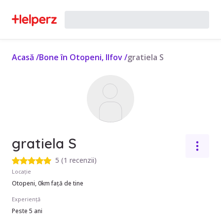
Acasă
/
Bone în Otopeni, Ilfov
/
gratiela S
gratiela S
5
(
1 recenzii
)
Locație
Otopeni, 0km față de tine
Experiență
Peste 5 ani