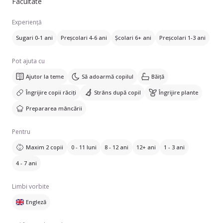
Facultate
Experiență
Sugari 0-1 ani
Preșcolari 4-6 ani
Școlari 6+ ani
Preșcolari 1-3 ani
Pot ajuta cu
Ajutor la teme
Să adoarmă copilul
Băiță
Îngrijire copii răciți
Strâns după copil
Îngrijire plante
Prepararea mâncării
Pentru
Maxim 2 copii
0 - 11 luni
8 - 12 ani
12+ ani
1 - 3 ani
4 - 7 ani
Limbi vorbite
Engleză