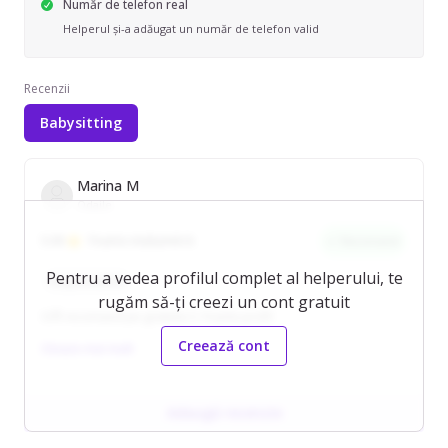
Număr de telefon real
Helperul și-a adăugat un număr de telefon valid
Recenzii
Babysitting
Marina M
Odaile
5.00
Foarte mulțumit/ă
Recomand
Pentru a vedea profilul complet al helperului, te
Responsabil/ă
rugăm să-ți creezi un cont gratuit
O/Îl recomand pe gratiela S. Foarte profi!
Creează cont
Citește mai mult
Adaugă recenzie