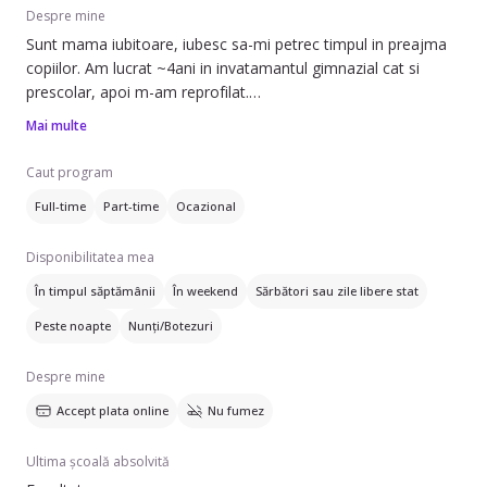
Despre mine
Sunt mama iubitoare, iubesc sa-mi petrec timpul in preajma
copiilor. Am lucrat ~4ani in invatamantul gimnazial cat si
prescolar, apoi m-am reprofilat.
Acum doresc sa-mi petrec din nou timpul in preajma celor
Mai multe
mai imp fiinte din viata noastra, copiii. Sunt responsabila si
echilibrata emotional pt a putea oferi ajutorul meu unui copil,
Caut program
indirect unui parinte.
Full-time
Part-time
Ocazional
Disponibilitatea mea
În timpul săptămânii
În weekend
Sărbători sau zile libere stat
Peste noapte
Nunți/Botezuri
Despre mine
Accept plata online
Nu fumez
Ultima școală absolvită