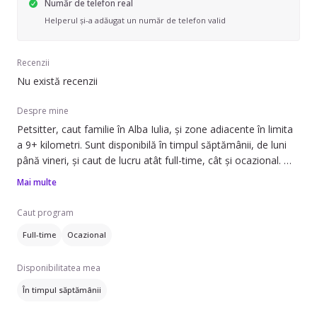
Număr de telefon real
Helperul și-a adăugat un număr de telefon valid
Recenzii
Nu există recenzii
Despre mine
Petsitter, caut familie în Alba Iulia, și zone adiacente în limita
a 9+ kilometri. Sunt disponibilă în timpul săptămânii, de luni
până vineri, și caut de lucru atât full-time, cât și ocazional.
Mai multe
Pot să ofer ajutor cu îngrijirea animalelor de companie. Am
experiență de 10 ani în domeniu. Pot îngriji câini de talie mică
Caut program
(0-7 kg), câini de talie mare (18 kg+) și pisici. Serviciile pe care
Full-time
Ocazional
le ofer includ îngrijirea la domiciliul clientului și plimbarea
animalului.
Disponibilitatea mea
Vorbesesc limba engleză/ romana. Dacă aveți nevoie de
În timpul săptămânii
cineva pentru a avea grijă de animalele dumneavoastră, nu
ezitați să mă contactați.