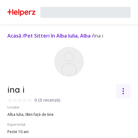
Acasă
/
Pet Sitteri în Alba Iulia, Alba
/
ina i
ina i
0
(
0 recenzii
)
Locație
Alba Iulia, 0km față de tine
Experiență
Peste 10 ani