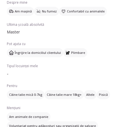
Despre mine
Am mașină
Nu fumez
Confortabil cu animalele
Ultima școală absolvită
Master
Pot ajuta cu
Îngrijire la domiciliul clientului
Plimbare
Tipul locuinței mele
-
Pentru
Câine talie mică 0-7kg
Câine talie mare 18kg+
Altele
Pisică
Mențiuni
Am animale de companie
Voluntariat pentru adăposturi sau organizații de salvare