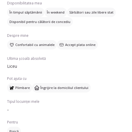
Disponibilitatea mea
În timpul săptămânii
În weekend
Sărbători sau zile libere stat
Disponibil pentru călătorii de concediu
Despre mine
Confortabil cu animalele
Accept plata online
Ultima școală absolvită
Liceu
Pot ajuta cu
Plimbare
Îngrijire la domiciliul clientului
Tipul locuinței mele
-
Pentru
Pisică