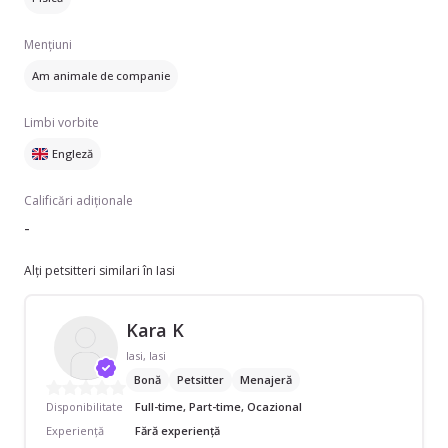
Mențiuni
Am animale de companie
Limbi vorbite
Engleză
Calificări adiționale
-
Alți petsitteri similari în Iasi
Kara K
Iasi, Iasi
Bonă
Petsitter
Menajeră
Disponibilitate
Full-time, Part-time, Ocazional
Experiență
Fără experiență