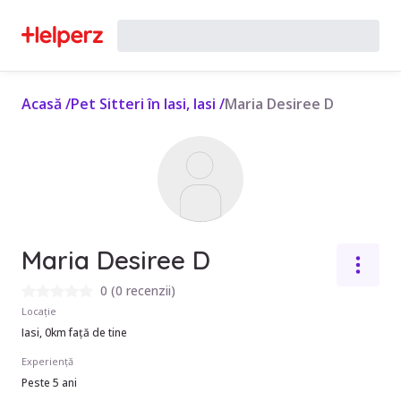
Acasă
/
Pet Sitteri în Iasi, Iasi
/
Maria Desiree D
Maria Desiree D
0
(
0 recenzii
)
Locație
Iasi, 0km față de tine
Experiență
Peste 5 ani