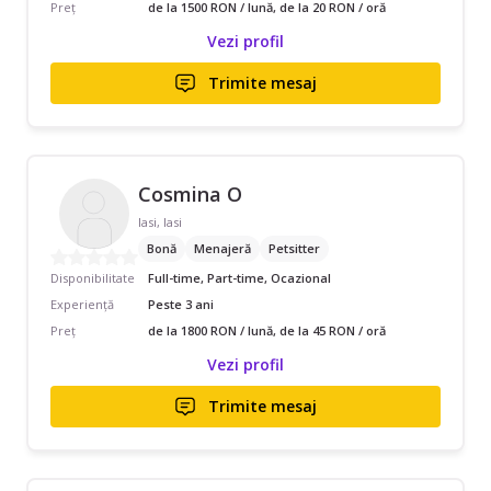
Preț
de la 1500 RON / lună, de la 20 RON / oră
Vezi profil
Trimite mesaj
Cosmina O
Iasi, Iasi
Bonă
Menajeră
Petsitter
Disponibilitate
Full-time, Part-time, Ocazional
Experiență
Peste 3 ani
Preț
de la 1800 RON / lună, de la 45 RON / oră
Vezi profil
Trimite mesaj