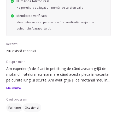
Număr de telefon real
Helperul și-a adăugat un număr de telefon valid
Identitatea verificată
Identitatea acestei persoane a fost verificată cu ajutorul
buletinului/pașaportului.
Recenzii
Nu există recenzii
Despre mine
Am experiență de 4 ani în petsitting de când aveam grijă de
motanul fratelui meu mai mare când acesta pleca în vacanțe
pe durate lungi și scurte. Am avut grijă și de motanul meu în
acei 4 ani până l-au adoptat rude de ale mele. Acesta era
Mai multe
întotdeauna bine hrănit, vioi și s-a atașat de mine foarte
repede deoarece am o prezență caldă și iubitoare, mă și
Caut program
jucam des cu el și ascultam instrucțiunile veterinarului cu
Full-time
Ocazional
privire la alimentație, deparazitare și controale.