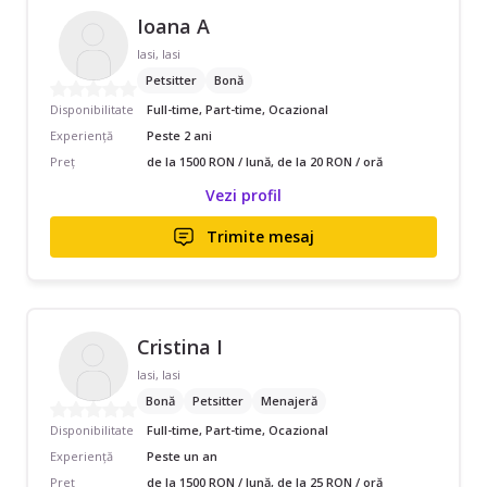
Ioana A
Iasi, Iasi
Petsitter
Bonă
Disponibilitate
Full-time, Part-time, Ocazional
Experiență
Peste 2 ani
Preț
de la 1500 RON / lună, de la 20 RON / oră
Vezi profil
Trimite mesaj
Cristina I
Iasi, Iasi
Bonă
Petsitter
Menajeră
Disponibilitate
Full-time, Part-time, Ocazional
Experiență
Peste un an
Preț
de la 1500 RON / lună, de la 25 RON / oră