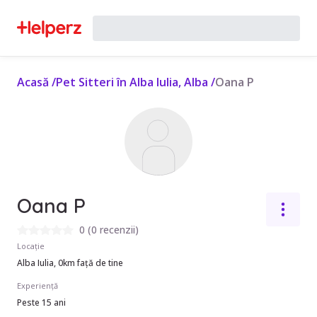
Acasă
/
Pet Sitteri în Alba Iulia, Alba
/
Oana P
Oana P
0
(
0 recenzii
)
Locație
Alba Iulia, 0km față de tine
Experiență
Peste 15 ani