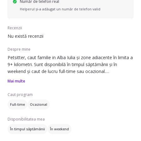
Număr de telefon real
Helperul și-a adăugat un număr de telefon valid
Recenzii
Nu există recenzii
Despre mine
Petsitter, caut familie in Alba Iulia și zone adiacente în limita a
9+ kilometri. Sunt disponibilă în timpul săptămânii și în
weekend și caut de lucru full-time sau ocazional.
Mai multe
Pot să ofer ajutor cu îngrijirea câinilor de talie mică (0-7 kg),
medie (7-18 kg) și mare (18 kg+) și pisicilor. Serviciile mele
Caut program
includ plimbări, îngrijire la domiciliul clientului și îngrijire la
Full-time
Ocazional
domiciliul meu. Am 15 ani de experiență în acest domeniu,
așa că știu cum să mă ocup de animalele de companie.
Disponibilitatea mea
Vorbesc engleză, franceză, germană și spaniolă, dar cunosc
În timpul săptămânii
În weekend
și olandeză și italiană. Dacă sunteți în căutarea unei persoane
de încredere care să aibă grijă de animalele dumneavoastră,