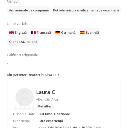
Mențiuni
Am animale de companie
Pot administra medicamentație veterinară
Limbi vorbite
Engleză
Franceză
Germană
Spaniolă
Olandeza, Italiană
Calificări adiționale
-
Alți petsitteri similari în Alba Iulia
Laura C
Alba Iulia, Alba
Petsitter
Disponibilitate
Full-time, Ocazional
Experiență
Fără experiență
Preț
de la 3250 RON / lună, de la 30 RON / oră