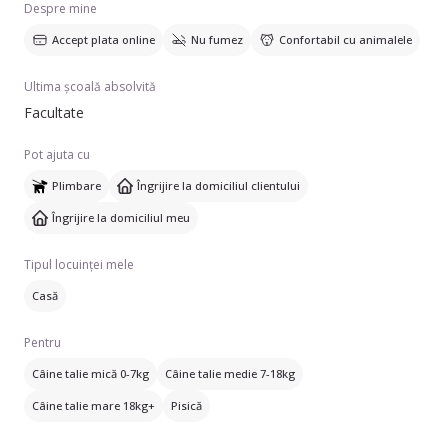
Despre mine
nu ezitați să mă contactați.
Accept plata online
Nu fumez
Confortabil cu animalele
Ultima școală absolvită
Facultate
Pot ajuta cu
Plimbare
Îngrijire la domiciliul clientului
Îngrijire la domiciliul meu
Tipul locuinței mele
Casă
Pentru
Câine talie mică 0-7kg
Câine talie medie 7-18kg
Câine talie mare 18kg+
Pisică