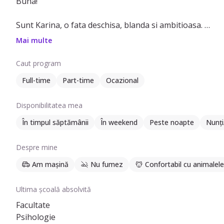
Buna!
Sunt Karina, o fata deschisa, blanda si ambitioasa.
Imi plac mult copiii si animalele, imi place sa socializez
Mai multe
persoane care aduc vibe-uri bune.
Am terminat liceul pedagogic si facultatea de psihologie
Caut program
Consider ca in fiecare familie cu care am interactionat 
Full-time
Part-time
Ocazional
sunt dornica si nerabdatoare sa incep noi aventuri. 💗
Disponibilitatea mea
În timpul săptămânii
În weekend
Peste noapte
Nunți
Despre mine
Am mașină
Nu fumez
Confortabil cu animalele
Ultima școală absolvită
Facultate
Psihologie