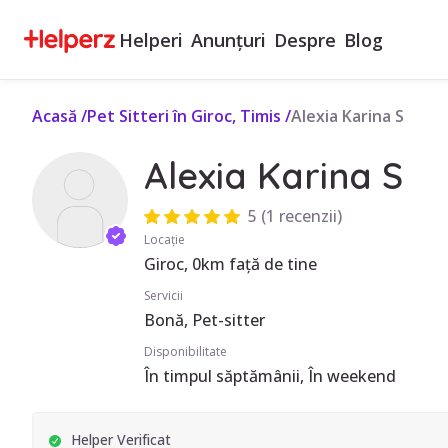
Helperi
Anunțuri
Despre
Blog
Acasă
/
Pet Sitteri în Giroc, Timis
/
Alexia Karina S
Alexia Karina S
5
(
1 recenzii
)
Locație
Giroc, 0km față de tine
Servicii
Bonă, Pet-sitter
Disponibilitate
În timpul săptămânii, În weekend
Helper Verificat