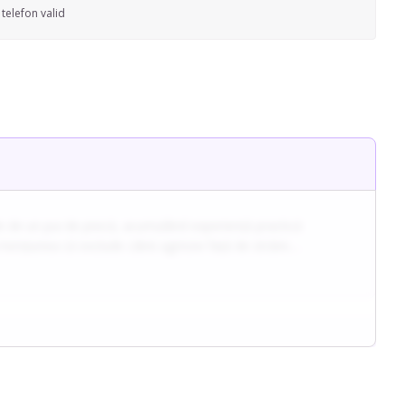
telefon valid
ile de un pui de pisică, acumulând experiență practică
mențiunea că exclude câinii agresivi față de străini.
ideo sau foto. La prima întâlnire acordă timp cunoașterii
u prioritate pe serviciile de pet-sitting.