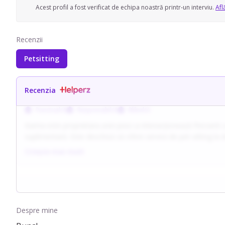
Acest profil a fost verificat de echipa noastră printr-un interviu.
Afl
Recenzii
Petsitting
Recenzia
Punctual/ă
Responsabil/ă
Blând/ă
Karina este proprietara unei pisici și interacționează frecvent 
suplimentară. Este deschisă să ofere servicii de pet-sitting la d
Citește mai mult
Respectă cerințele fiecărui client în perioada de îngrijire, înțel
animalului și alinierii așteptărilor, abordând totul cu empatie și f
De asemenea, Karina are experiență și în babysitting, însă menț
Despre mine