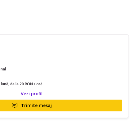
onal
 lună, de la 20 RON / oră
Vezi profil
Trimite mesaj