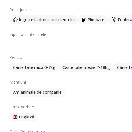
Pot ajuta cu
Îngrijire la domiciliul clientului
Plimbare
Toaleta
Tipul locuinței mele
-
Pentru
Câine talie mică 0-7kg
Câine talie medie 7-18kg
Câine t
Mențiuni
Am animale de companie
Limbi vorbite
Engleză
Calificări adiționale