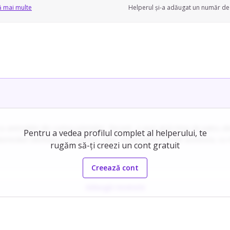
ă mai multe
Helperul și-a adăugat un număr de 
cu animalele din curtea părinților. Recent, a avut grijă timp de patru z
Pentru a vedea profilul complet al helperului, te
omiciliul clientului și să plimbe câini, respectând nevoile acestora, cu 
rugăm să-ți creezi un cont gratuit
egând că unii proprietari își doresc liniște și alții preferă actualizări v
Creează cont
lexibilitate.
Adaugă recenzie
ionează deschis că, în această perioadă, își concentrează activitatea c