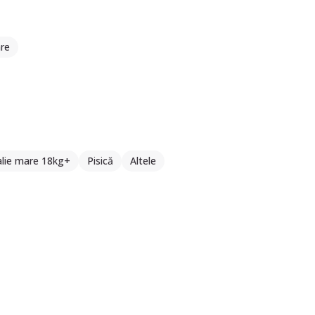
re
alie mare 18kg+
Pisică
Altele