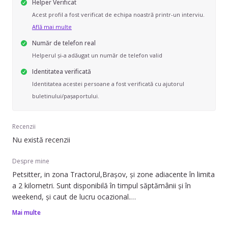
Helper Verificat
Acest profil a fost verificat de echipa noastră printr-un interviu.
Află mai multe
Număr de telefon real
Helperul și-a adăugat un număr de telefon valid
Identitatea verificată
Identitatea acestei persoane a fost verificată cu ajutorul
buletinului/pașaportului.
Recenzii
Nu există recenzii
Despre mine
Petsitter, in zona Tractorul,Brașov, și zone adiacente în limita
a 2 kilometri. Sunt disponibilă în timpul săptămânii și în
weekend, și caut de lucru ocazional.
Mai multe
Pot să ofer ajutor cu îngrijirea câinilor de diferite talie: mică