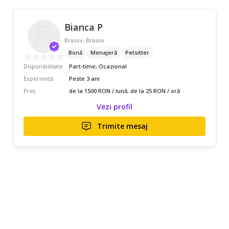
Bianca P
Brasov, Brasov
Bonă
Menajeră
Petsitter
Disponibilitate
Part-time, Ocazional
Experiență
Peste 3 ani
Preț
de la 1500 RON / lună, de la 25 RON / oră
Vezi profil
Trimite mesaj