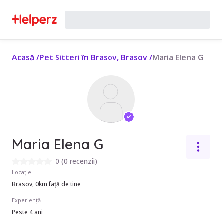
Acasă
/
Pet Sitteri în Brasov, Brasov
/
Maria Elena G
Maria Elena G
0
(
0 recenzii
)
Locație
Brasov, 0km față de tine
Experiență
Peste 4 ani