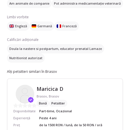
Am animale de companie
Pot administra medicamentație veterinară
Limbi vorbite
Engleză
Germană
Franceză
Calificări adiționale
Doula la nastere si postpartum, educator prenatal Lamaze
Nutritionist autorizat
Alți petsitteri similari în Brasov
Maricica D
Brasov, Brasov
Bonă
Petsitter
Disponibilitate
Part-time, Ocazional
Experiență
Peste 4 ani
Preț
de la 1500 RON / lună, de la 50 RON / oră