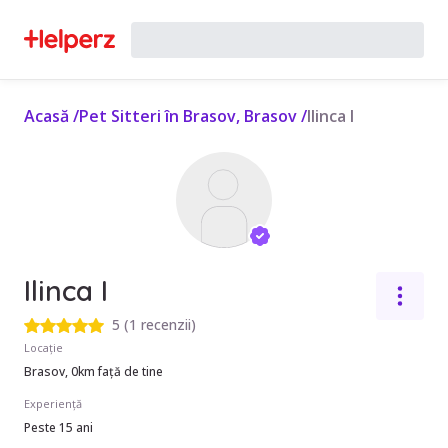
Acasă
/
Pet Sitteri în Brasov, Brasov
/
Ilinca I
Ilinca I
5
(
1 recenzii
)
Locație
Brasov, 0km față de tine
Experiență
Peste 15 ani