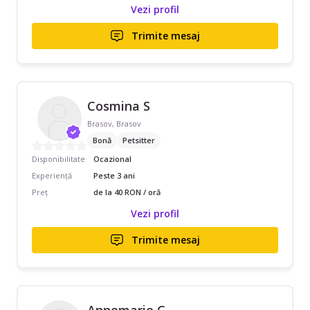
Vezi profil
Trimite mesaj
Cosmina S
Brasov, Brasov
Bonă
Petsitter
Disponibilitate
Ocazional
Experiență
Peste 3 ani
Preț
de la 40 RON / oră
Vezi profil
Trimite mesaj
Annemarie C