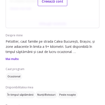
mi-a înțeles nevoile foarte bine.
Creează cont
Citește mai mult
Adaugă recenzie
Despre mine
Petsitter, caut familie pe strada Calea București, Brașov, și
zone adiacente în limita a 9+ kilometri. Sunt disponibilă în
timpul săptămânii și caut de lucru ocazional.
Mai multe
Pot să ofer ajutor cu îngrijirea animalelor de companie. Am
experiență de 15 ani în acest domeniu. Pot îngriji câini de talie
Caut program
mică (0-7 kg) și medie (7-18 kg), pisici și alte animale.
Ocazional
Serviciile pe care le ofer includ îngrijirea la domiciliul clientului,
plimbarea animalelor și toaletarea acestora.
Disponibilitatea mea
Vorbesesc fluent engleză, germană și franceză. De
În timpul săptămânii
Nunți/Botezuri
Peste noapte
asemenea, sunt doula la naștere și postpartum, educator
prenatal Lamaze și nutritionist autorizat.