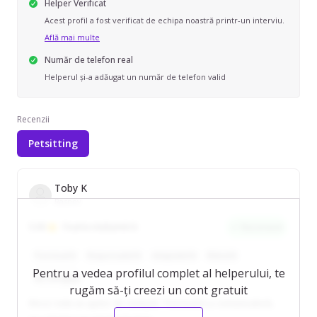
Helper Verificat
Acest profil a fost verificat de echipa noastră printr-un interviu.
Află mai multe
Număr de telefon real
Helperul și-a adăugat un număr de telefon valid
Recenzii
Petsitting
Toby K
Rasnov
5.00
Foarte mulțumit/ă
Recomand
Punctual/ă
Responsabil/ă
Adaptabil/ă
Blând/ă
Pentru a vedea profilul complet al helperului, te
Aș reangaja
rugăm să-ți creezi un cont gratuit
Ilinca I este un ajutor de nădejde. Punctual/ă și comunicativ/ă,