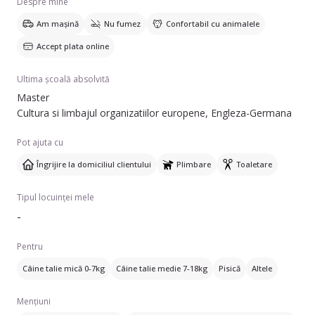
Despre mine
Am mașină
Nu fumez
Confortabil cu animalele
Accept plata online
Ultima școală absolvită
Master
Cultura si limbajul organizatiilor europene, Engleza-Germana
Pot ajuta cu
Îngrijire la domiciliul clientului
Plimbare
Toaletare
Tipul locuinței mele
-
Pentru
Câine talie mică 0-7kg
Câine talie medie 7-18kg
Pisică
Altele
Mențiuni