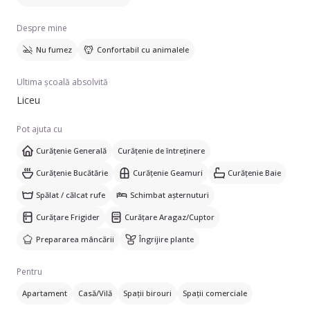
Dacă sunteți în căutarea unei persoane de ajutor în îngrijirea
Despre mine
casei dumneavoastră, nu ezitați să mă contactați.
Nu fumez
Confortabil cu animalele
Ultima școală absolvită
Liceu
Pot ajuta cu
Curățenie Generală
Curățenie de întreținere
Curățenie Bucătărie
Curățenie Geamuri
Curățenie Baie
Spălat / călcat rufe
Schimbat așternuturi
Curățare Frigider
Curățare Aragaz/Cuptor
Prepararea mâncării
Îngrijire plante
Pentru
Apartament
Casă/Vilă
Spații birouri
Spații comerciale