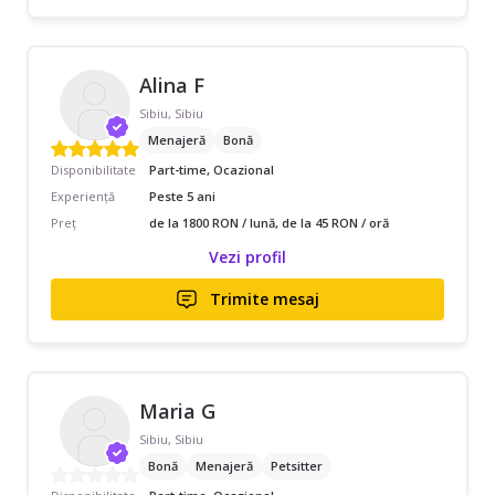
Alina F
Sibiu, Sibiu
Menajeră
Bonă
Disponibilitate
Part-time, Ocazional
Experiență
Peste 5 ani
Preț
de la 1800 RON / lună, de la 45 RON / oră
Vezi profil
Trimite mesaj
Maria G
Sibiu, Sibiu
Bonă
Menajeră
Petsitter