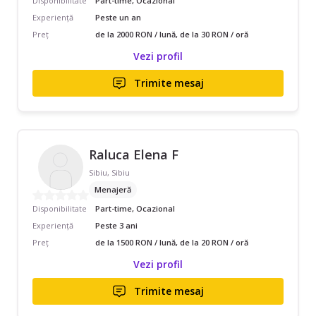
Disponibilitate
Part-time, Ocazional
Experiență
Peste un an
Preț
de la 2000 RON / lună, de la 30 RON / oră
Vezi profil
Trimite mesaj
Raluca Elena F
Sibiu, Sibiu
Menajeră
Disponibilitate
Part-time, Ocazional
Experiență
Peste 3 ani
Preț
de la 1500 RON / lună, de la 20 RON / oră
Vezi profil
Trimite mesaj