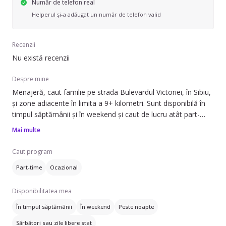
Număr de telefon real
Helperul și-a adăugat un număr de telefon valid
Recenzii
Nu există recenzii
Despre mine
Menajeră, caut familie pe strada Bulevardul Victoriei, în Sibiu,
și zone adiacente în limita a 9+ kilometri. Sunt disponibilă în
timpul săptămânii și în weekend și caut de lucru atât part-
time, cât și ocazional.
Mai multe
Pot să ofer ajutor cu spălatul și călcatul rufelor, schimbatul
Caut program
așternuturilor, curățarea frigiderului, curățarea aragazului și
Part-time
Ocazional
cuptorului, prepararea mâncării, dar și îngrijirea plantelor. Am
experiență de 0 ani în domeniu, dar sunt dornică să învăț și să
Disponibilitatea mea
mă adaptez nevoilor familiei.
În timpul săptămânii
În weekend
Peste noapte
Lucrez cu apartamente, case sau vile, spații birouri și
Sărbători sau zile libere stat
comerciale. De asemenea, cunosc limba engleză și spaniolă.