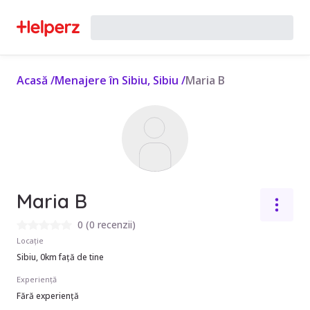
Acasă
/
Menajere în Sibiu, Sibiu
/
Maria B
Maria B
0
(
0 recenzii
)
Locație
Sibiu, 0km față de tine
Experiență
Fără experiență