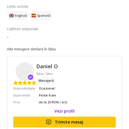
Limbi vorbite
Engleză
Spaniolă
Calificări adiționale
-
Alte menajere similare în Sibiu
Daniel O
Sibiu, Sibiu
Menajeră
Disponibilitate
Ocazional
Experiență
Peste 8 ani
Preț
de la 25 RON / oră
Vezi profil
Trimite mesaj