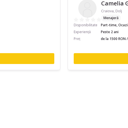
Camelia 
Craiova, Dolj
Menajeră
Disponibilitate
Part-time, Ocaz
Experiență
Peste 2 ani
Preț
de la 1500 RON /