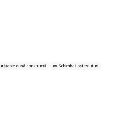
urățenie după construcții
Schimbat așternuturi