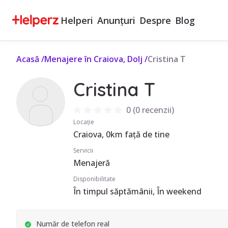
Helperi
Anunțuri
Despre
Blog
Acasă
/
Menajere în Craiova, Dolj
/
Cristina T
Cristina T
0
(
0 recenzii
)
Locație
Craiova, 0km față de tine
Servicii
Menajeră
Disponibilitate
În timpul săptămânii, În weekend
Număr de telefon real