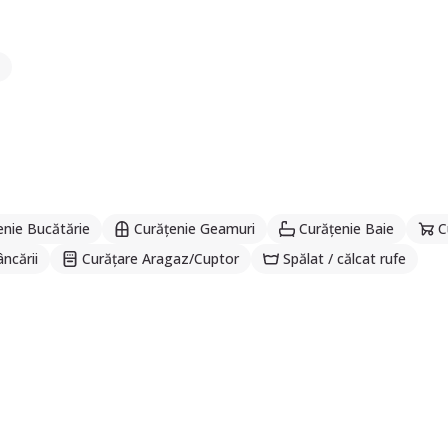
enie Bucătărie
Curățenie Geamuri
Curățenie Baie
C
ncării
Curățare Aragaz/Cuptor
Spălat / călcat rufe