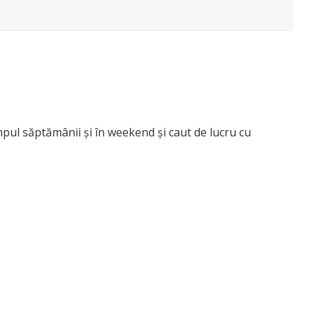
impul săptămânii și în weekend și caut de lucru cu
/cuptor și spălat haine.
 De asemenea, pot oferi servicii de curățenie generală,
eres să discutăm.