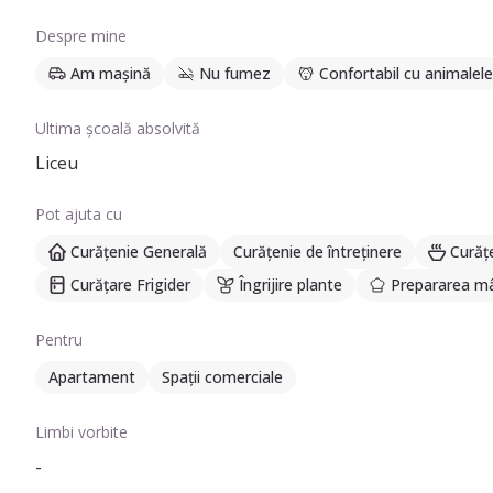
Despre mine
Am mașină
Nu fumez
Confortabil cu animalele
Ultima școală absolvită
Liceu
Pot ajuta cu
Curățenie Generală
Curățenie de întreținere
Curăț
Curățare Frigider
Îngrijire plante
Prepararea mâ
Pentru
Apartament
Spații comerciale
Limbi vorbite
-