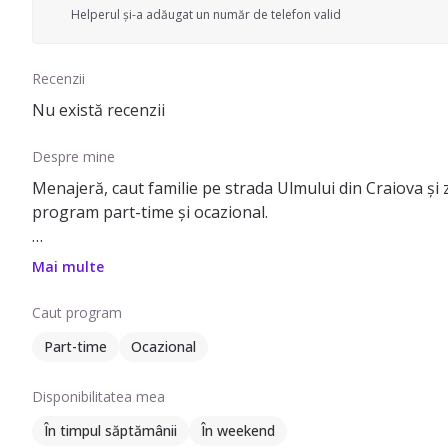
Helperul și-a adăugat un număr de telefon valid
Recenzii
Nu există recenzii
Despre mine
Menajeră, caut familie pe strada Ulmului din Craiova și z
program part-time și ocazional.
Pot să ofer ajutor cu: schimbat așternuturi, curățare fri
Mai multe
Am experiență de 0 ani, dar sunt foarte dedicată și dorn
Caut program
curățenie de întreținere, curățenie bucătărie, curățenie
Part-time
Ocazional
Sunt o persoană responsabilă și atentă la detalii. Dacă 
Disponibilitatea mea
În timpul săptămânii
În weekend