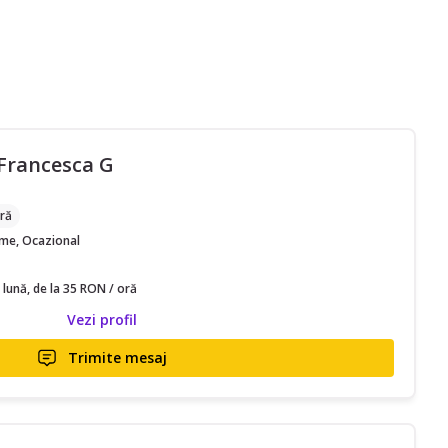
Francesca G
ră
time, Ocazional
 lună, de la 35 RON / oră
Vezi profil
Trimite mesaj