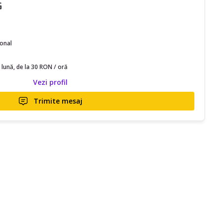
G
ional
 lună, de la 30 RON / oră
Vezi profil
Trimite mesaj