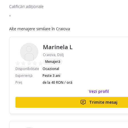
Calificări adiționale
-
Alte menajere similare în Craiova
Marinela L
Craiova, Dolj
Menajeră
Disponibilitate
Ocazional
Experiență
Peste 3 ani
Preț
de la 40 RON / oră
Vezi profil
Trimite mesaj