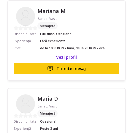
Mariana M
Barlad, Vaslui
Menajeră
Disponibilitate
Full-time, Ocazional
Experiență
Fără experiență
Preț
de la 1000 RON / lună, de la 20 RON / oră
Vezi profil
Trimite mesaj
Maria D
Barlad, Vaslui
Menajeră
Disponibilitate
Ocazional
Experiență
Peste 3 ani