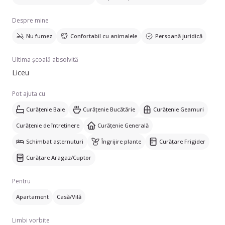
Despre mine
Nu fumez
Confortabil cu animalele
Persoană juridică
Ultima școală absolvită
Liceu
Pot ajuta cu
Curățenie Baie
Curățenie Bucătărie
Curățenie Geamuri
Curățenie de întreținere
Curățenie Generală
Schimbat așternuturi
Îngrijire plante
Curățare Frigider
Curățare Aragaz/Cuptor
Pentru
Apartament
Casă/Vilă
Limbi vorbite