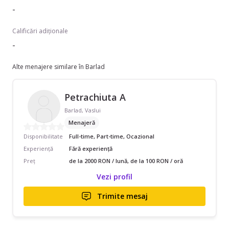
-
Calificări adiționale
-
Alte menajere similare în Barlad
Petrachiuta A
Barlad, Vaslui
Menajeră
Disponibilitate
Full-time, Part-time, Ocazional
Experiență
Fără experiență
Preț
de la 2000 RON / lună, de la 100 RON / oră
Vezi profil
Trimite mesaj