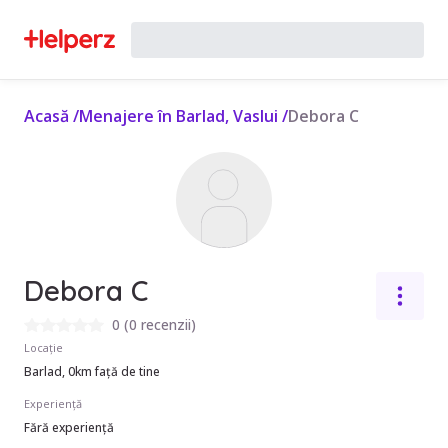
Acasă
/
Menajere în Barlad, Vaslui
/
Debora C
Debora C
0
(
0 recenzii
)
Locație
Barlad, 0km față de tine
Experiență
Fără experiență