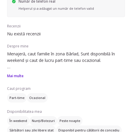
Număr de telefon real
Helperul și-a adăugat un număr de telefon valid
Recenzii
Nu există recenzii
Despre mine
Menajeră, caut familie în zona Bârlad, Sunt disponibilă în
weekend și caut de lucru part-time sau ocazional.
Pot să ofer ajutor cu: schimbat așternuturi, îngrijire plante,
Mai multe
curățare frigider și curățare aragaz/cuptor. De asemenea, pot
efectua servicii de curățenie în apartamente și case/vile,
Caut program
inclusiv curățenie baie, curățenie bucătărie, curățenie
Part-time
Ocazional
geamuri, curățenie de întreținere și curățenie generală.
Disponibilitatea mea
Nu am experiență anterioară în acest domeniu, dar sunt
dornică să ajut și să învăț.
În weekend
Nunți/Botezuri
Peste noapte
Sărbători sau zile libere stat
Disponibil pentru călătorii de concediu