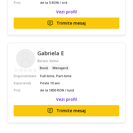
Preț
de la 5 RON / oră
Vezi profil
Trimite mesaj
Gabriela E
Barlad, Vaslui
Bonă
Menajeră
Disponibilitate
Full-time, Part-time
Experiență
Peste 10 ani
Preț
de la 1850 RON / lună
Vezi profil
Trimite mesaj