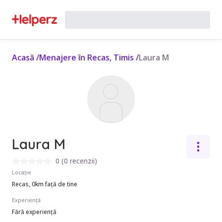
Acasă
/
Menajere în Recas, Timis
/
Laura M
Laura M
0
(
0 recenzii
)
Locație
Recas, 0km față de tine
Experiență
Fără experiență