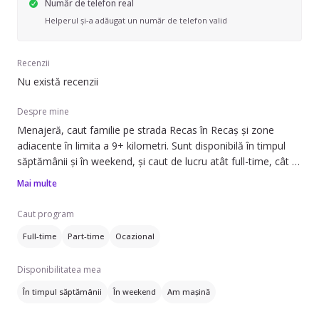
Număr de telefon real
Helperul și-a adăugat un număr de telefon valid
Recenzii
Nu există recenzii
Despre mine
Menajeră, caut familie pe strada Recas în Recaș și zone
adiacente în limita a 9+ kilometri. Sunt disponibilă în timpul
săptămânii și în weekend, și caut de lucru atât full-time, cât și
part-time sau ocazional.
Mai multe
Pot să ofer ajutor cu: spălat haine, schimbat așternuturi,
Caut program
curățare aragaz/cuptor, curățare frigider, îngrijire plante și
Full-time
Part-time
Ocazional
prepararea mâncării. Lucrez în menaj de 15 ani în afară țării și
de 4 ani în țară.
Disponibilitatea mea
Lucrez la case/vile, apartamente și spații de birouri. Ofer
În timpul săptămânii
În weekend
Am mașină
servicii de curățenie generală, curățenie de întreținere,
curățenie geamuri, curățenie baie și curățenie bucătărie.