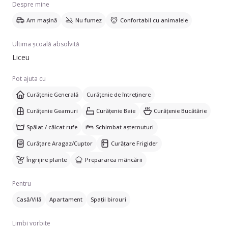
Despre mine
Vorbesc engleză și franceză, dar și olandeză.
Am mașină
Nu fumez
Confortabil cu animalele
Ultima școală absolvită
Liceu
Pot ajuta cu
Curățenie Generală
Curățenie de întreținere
Curățenie Geamuri
Curățenie Baie
Curățenie Bucătărie
Spălat / călcat rufe
Schimbat așternuturi
Curățare Aragaz/Cuptor
Curățare Frigider
Îngrijire plante
Prepararea mâncării
Pentru
Casă/Vilă
Apartament
Spații birouri
Limbi vorbite