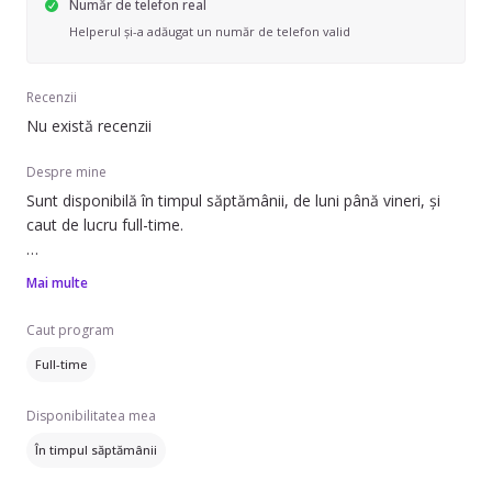
Număr de telefon real
Helperul și-a adăugat un număr de telefon valid
Recenzii
Nu există recenzii
Despre mine
Sunt disponibilă în timpul săptămânii, de luni până vineri, și
caut de lucru full-time.
Pot să ofer ajutor cu curățenia generală. Am experiență în
Mai multe
întreținerea caselor sau apartamentelor, dar și a spațiilor
comerciale sau de birouri. Îmi place să mențin un mediu curat
Caut program
și ordonat, iar atenția la detalii este importantă pentru mine.
Full-time
Dacă aveți nevoie de ajutor pentru curățenie, nu ezitați să mă
Disponibilitatea mea
contactați!
În timpul săptămânii