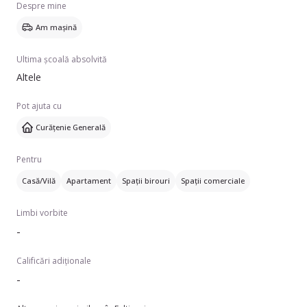
Despre mine
Am mașină
Ultima școală absolvită
Altele
Pot ajuta cu
Curățenie Generală
Pentru
Casă/Vilă
Apartament
Spații birouri
Spații comerciale
Limbi vorbite
-
Calificări adiționale
-