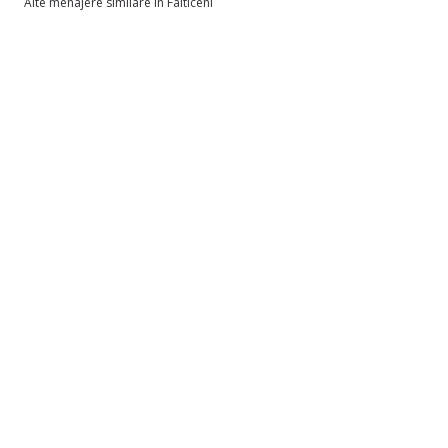
Alte menajere similare în Falticeni