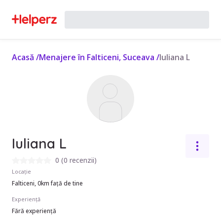
Acasă
/
Menajere în Falticeni, Suceava
/
Iuliana L
Iuliana L
0
(
0 recenzii
)
Locație
Falticeni, 0km față de tine
Experiență
Fără experiență