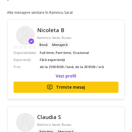
-
Alte menajere similare în Ramnicu Sarat
Nicoleta B
Ramnicu Sarat, Buzau
Bonă
Menajeră
Disponibilitate
Full-time, Part-time, Ocazional
Experiență
Fără experiență
Preț
de la 2100 RON / lună, de la 20 RON / oră
Vezi profil
Trimite mesaj
Claudia S
Ramnicu Sarat, Buzau
Petsitter
Menajeră