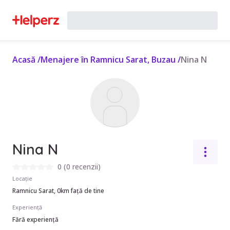
Acasă
/
Menajere în Ramnicu Sarat, Buzau
/
Nina N
Nina N
0
(
0 recenzii
)
Locație
Ramnicu Sarat, 0km față de tine
Experiență
Fără experiență