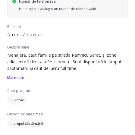
Număr de telefon real
Helperul și-a adăugat un număr de telefon valid
Recenzii
Nu există recenzii
Despre mine
Menajeră, caut familie pe strada Ramnicu Sarat, și zone
adiacente în limita a 9+ kilometri. Sunt disponibilă în timpul
săptămânii și caut de lucru full-time.
Mai multe
Pot să ofer ajutor cu: curățenie generală, curățenie de
întreținere și curățenie după construcții. Experiența mea este
Caut program
de zero ani, dar sunt dornică să învăț și să mă adaptez
Full-time
nevoilor familiei.
Disponibilitatea mea
Pot lucra în apartamente, case/vile, spații birouri și spații
comerciale. Vorbesc franceză și engleză, ceea ce poate fi un
În timpul săptămânii
avantaj în comunicarea cu membrii familiei.