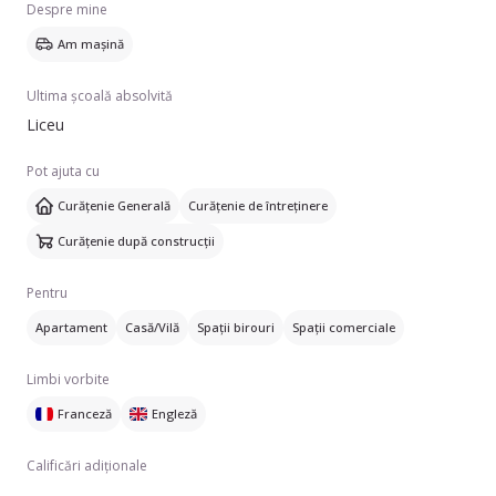
Despre mine
Dacă aveți nevoie de cineva care să se ocupe de curățenie,
Am mașină
nu ezitați să mă contactați.
Ultima școală absolvită
Liceu
Pot ajuta cu
Curățenie Generală
Curățenie de întreținere
Curățenie după construcții
Pentru
Apartament
Casă/Vilă
Spații birouri
Spații comerciale
Limbi vorbite
Franceză
Engleză
Calificări adiționale