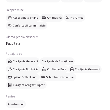
Despre mine
Accept plata online
Am mașină
Nu fumez
Confortabil cu animalele
Ultima școală absolvită
Facultate
Pot ajuta cu
Curățenie Generală
Curățenie de întreținere
Curățenie Bucătărie
Curățenie Baie
Curățenie Geamuri
Spălat / călcat rufe
Schimbat așternuturi
Curățare Aragaz/Cuptor
Pentru
Apartament