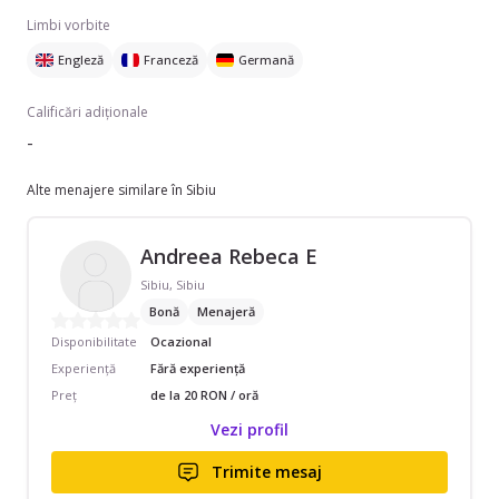
Limbi vorbite
Engleză
Franceză
Germană
Calificări adiționale
-
Alte menajere similare în Sibiu
Andreea Rebeca E
Sibiu, Sibiu
Bonă
Menajeră
Disponibilitate
Ocazional
Experiență
Fără experiență
Preț
de la 20 RON / oră
Vezi profil
Trimite mesaj