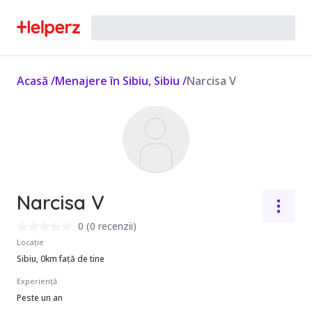
Acasă
/
Menajere în Sibiu, Sibiu
/
Narcisa V
Narcisa V
0
(
0 recenzii
)
Locație
Sibiu, 0km față de tine
Experiență
Peste un an