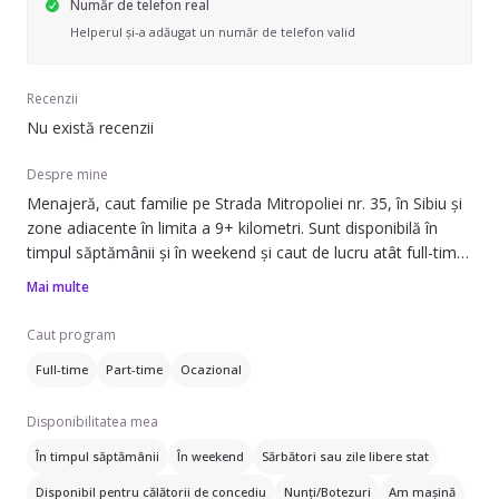
Număr de telefon real
Helperul și-a adăugat un număr de telefon valid
Recenzii
Nu există recenzii
Despre mine
Menajeră, caut familie pe Strada Mitropoliei nr. 35, în Sibiu și
zone adiacente în limita a 9+ kilometri. Sunt disponibilă în
timpul săptămânii și în weekend și caut de lucru atât full-time,
cât și part-time sau ocazional.
Mai multe
Pot să ofer ajutor cu: spălat haine, schimbat așternuturi,
Caut program
curățare aragaz/cuptor. Ofer servicii de curățenie generală,
Full-time
Part-time
Ocazional
curățenie de întreținere, curățenie bucătărie, curățenie baie și
curățenie geamuri. Am experiență de 1 an în acest domeniu și
Disponibilitatea mea
pot lucra în apartamente.
În timpul săptămânii
În weekend
Sărbători sau zile libere stat
Vorbesbesc limba engleză, franceză și germană.
Disponibil pentru călătorii de concediu
Nunți/Botezuri
Am mașină