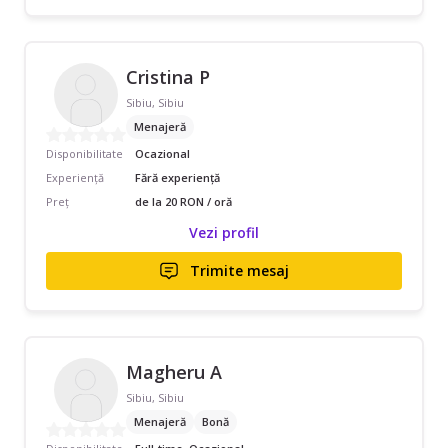
Cristina P
Sibiu, Sibiu
Menajeră
Disponibilitate
Ocazional
Experiență
Fără experiență
Preț
de la 20 RON / oră
Vezi profil
Trimite mesaj
Magheru A
Sibiu, Sibiu
Menajeră
Bonă